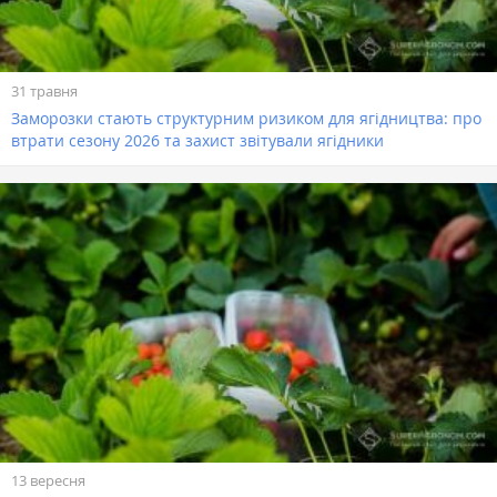
31 травня
Заморозки стають структурним ризиком для ягідництва: про
втрати сезону 2026 та захист звітували ягідники
13 вересня