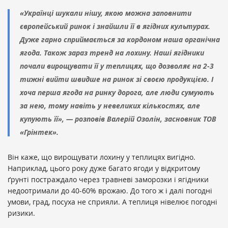
«Українці шукали нішу, якою можна заповнити
європейський ринок і знайшли її в ягідних культурах.
Дуже гарно сприймається за кордоном наша органічна
ягода. Також зараз тренд на лохину. Наші ягідники
почали вирощувати її у теплицях, що дозволяє на 2-3
тижні вийти швидше на ринок зі своєю продукцією. І
хоча перша ягода на ринку дорога, але люди сумують
за нею, тому навіть у невеликих кількостях, але
купують її», — розповів Валерій Озолін, засновник ТОВ
«Грінтек».
Він каже, що вирощувати лохину у теплицях вигідно.
Наприклад, цього року дуже багато ягоди у відкритому
ґрунті постраждало через травневі заморозки і ягідники
недоотримали до 40-60% врожаю. До того ж і далі погодні
умови, град, посуха не сприяли. А теплиця нівелює погодні
ризики.