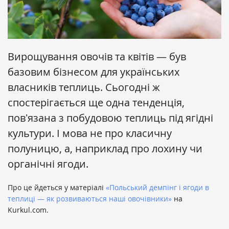
Вирощування овочів та квітів — був
базовим бізнесом для українських
власників теплиць. Сьогодні ж
спостерігається ще одна тенденція,
повʼязана з побудовою теплиць під ягідні
культури. І мова не про класичну
полуницю, а, наприклад про лохину чи
органічні ягоди.
Про це йдеться у матеріалі
«Польський демпінг і ягоди в
теплиці — як розвиваються наші овочівники»
на
Kurkul.com.