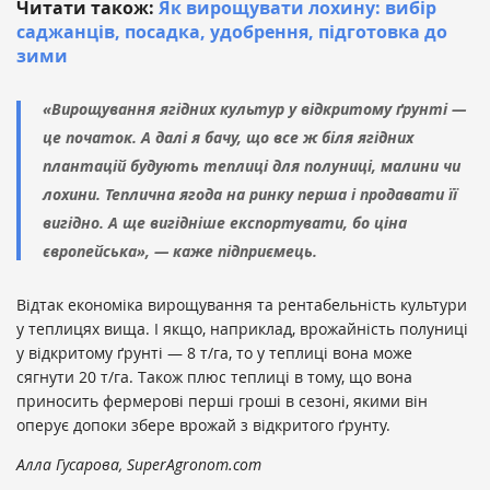
Читати також:
Як вирощувати лохину: вибір
саджанців, посадка, удобрення, підготовка до
зими
«Вирощування ягідних культур у відкритому ґрунті —
це початок. А далі я бачу, що все ж біля ягідних
плантацій будують теплиці для полуниці, малини чи
лохини. Теплична ягода на ринку перша і продавати її
вигідно. А ще вигідніше експортувати, бо ціна
європейська», — каже підприємець.
Відтак економіка вирощування та рентабельність культури
у теплицях вища. І якщо, наприклад, врожайність полуниці
у відкритому ґрунті — 8 т/га, то у теплиці вона може
сягнути 20 т/га. Також плюс теплиці в тому, що вона
приносить фермерові перші гроші в сезоні, якими він
оперує допоки збере врожай з відкритого ґрунту.
Алла Гусарова, SuperAgronom.com