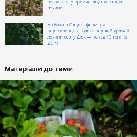
вкладення у промислову плантацію
лохини
На Миколаївщині фермери-
переселенці очікують перший урожай
лохини сорту Дюк — понад 10 тонн із
2,5 га
Матеріали до теми