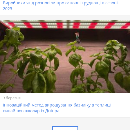
Виробники ягід розповіли про основні труднощі в сезоні
2025
3 березня
Інноваційний метод вирощування базиліку в теплиці
винайшов школяр із Дніпра