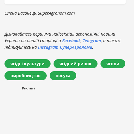
Олена Басанець, SuperAgronom.com
Дізнавайтесь першими найсвіжіші агрономічні новини
України на нашій сторінці в
Facebook
,
Telegram
, а також
підписуйтесь на
Instagram СуперАгронома
.
ягідні культури
ягідний ринок
ягоди
виробництво
посуха