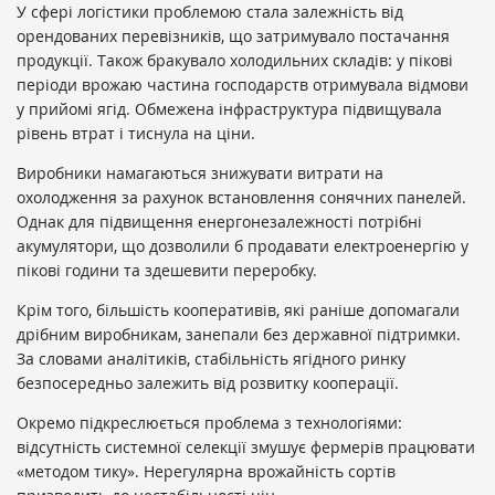
У сфері логістики проблемою стала залежність від
орендованих перевізників, що затримувало постачання
продукції. Також бракувало холодильних складів: у пікові
періоди врожаю частина господарств отримувала відмови
у прийомі ягід. Обмежена інфраструктура підвищувала
рівень втрат і тиснула на ціни.
Виробники намагаються знижувати витрати на
охолодження за рахунок встановлення сонячних панелей.
Однак для підвищення енергонезалежності потрібні
акумулятори, що дозволили б продавати електроенергію у
пікові години та здешевити переробку.
Крім того, більшість кооперативів, які раніше допомагали
дрібним виробникам, занепали без державної підтримки.
За словами аналітиків, стабільність ягідного ринку
безпосередньо залежить від розвитку кооперації.
Окремо підкреслюється проблема з технологіями:
відсутність системної селекції змушує фермерів працювати
«методом тику». Нерегулярна врожайність сортів