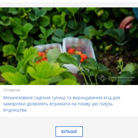
19 квітня
Механізоване садіння суниці та вирощування ягід для
заморозки дозволять втримати на плаву цю галузь
ягідництва
БІЛЬШЕ