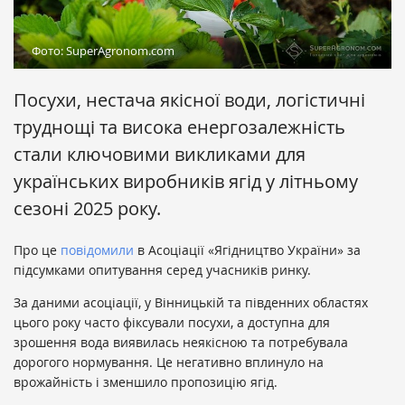
Фото: SuperAgronom.com
Посухи, нестача якісної води, логістичні
труднощі та висока енергозалежність
стали ключовими викликами для
українських виробників ягід у літньому
сезоні 2025 року.
Про це
повідомили
в Асоціації «Ягідництво України» за
підсумками опитування серед учасників ринку.
За даними асоціації, у Вінницькій та південних областях
цього року часто фіксували посухи, а доступна для
зрошення вода виявилась неякісною та потребувала
дорогого нормування. Це негативно вплинуло на
врожайність і зменшило пропозицію ягід.