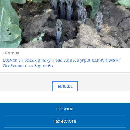
16 липня
Вовчок в посівах ріпаку: нова загроза українським полям?
Особливості та боротьба
БІЛЬШЕ
НОВИНИ
ТЕХНОЛОГІЇ