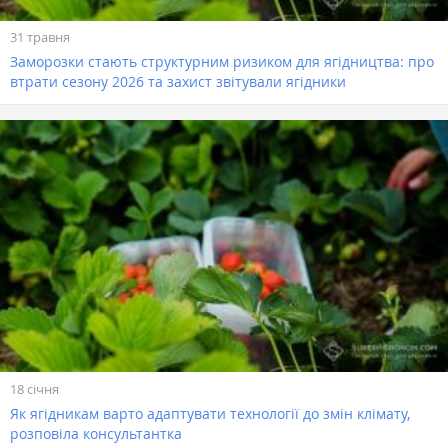
31 травня
Заморозки стають структурним ризиком для ягідництва: про
втрати сезону 2026 та захист звітували ягідники
18 січня
Як ягідникам варто адаптувати технології до змін клімату,
розповіла консультантка