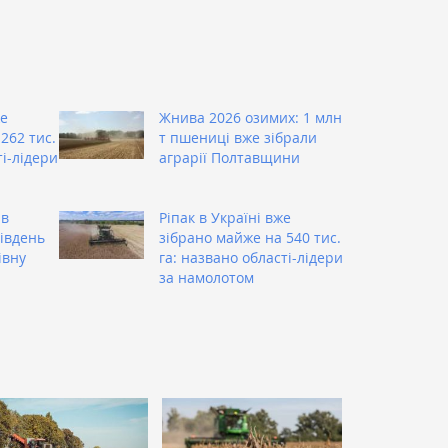
же
Жнива 2026 озимих: 1 млн
262 тис.
т пшениці вже зібрали
ті-лідери
аграрії Полтавщини
ив
Ріпак в Україні вже
Південь
зібрано майже на 540 тис.
івну
га: названо області-лідери
за намолотом