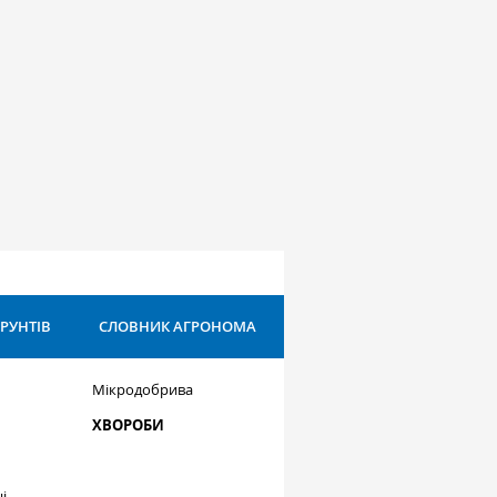
ҐРУНТІВ
СЛОВНИК АГРОНОМА
Мікродобрива
ХВОРОБИ
і