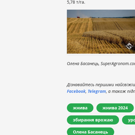
5,78 т/га.
Олена Басанець, SuperAgronom.c
Дізнавайтесь першими найсвіжіші
Facebook
,
Telegram
, а також під
жнива
жнива 2024
збирання врожаю
ур
Олена Басанець