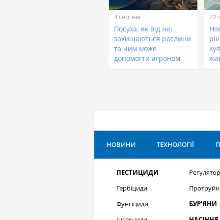
4 серпня
22 
Посуха: як від неї
Нов
захищаються рослини
рі
та чим може
кул
допомогти агроном
жи
НОВИНИ
ТЕХНОЛОГІЇ
П
ПЕСТИЦИДИ
Регулятор
Гербіциди
Протруйн
Фунгіциди
БУР’ЯНИ
Інсекциди
НАСІННЯ