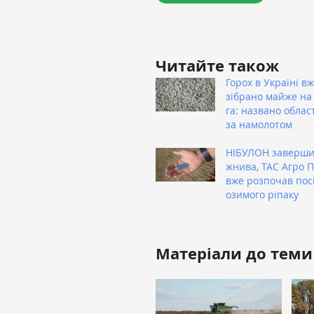
Читайте також
Горох в Україні в
зібрано майже на 
га: названо облас
за намолотом
НІБУЛОН заверш
жнива, ТАС Агро 
вже розпочав пос
озимого ріпаку
Матеріали до теми