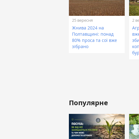
25 вересня
2 в
Жнива 2024 на
Аг
Полтавщині: понад
вж
80% проса та сої вже
зби
зібрано
ко
бу
Популярне