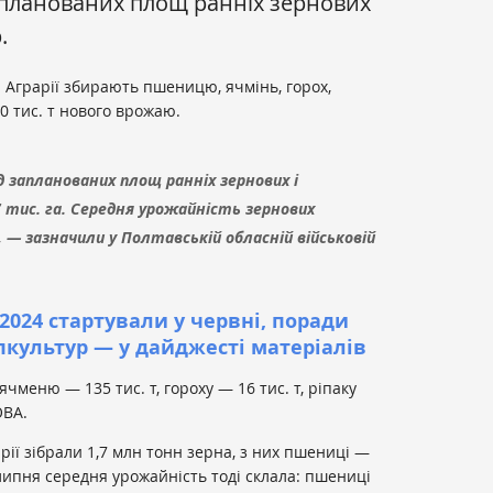
апланованих площ ранніх зернових
.
 Аграрії збирають пшеницю, ячмінь, горох,
0 тис. т нового врожаю.
д запланованих площ ранніх зернових і
 тис. га. Середня урожайність зернових
 — зазначили у Полтавській обласній військовій
2024 стартували у червні, поради
пкультур — у дайджесті матеріалів
чменю — 135 тис. т, гороху — 16 тис. т, ріпаку
ОВА.
рії зібрали 1,7 млн тонн зерна, з них пшениці —
 липня середня урожайність тоді склала: пшениці