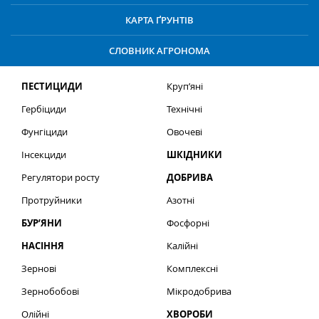
КАРТА ҐРУНТІВ
СЛОВНИК АГРОНОМА
ПЕСТИЦИДИ
Круп’яні
Гербіциди
Технічні
Фунгіциди
Овочеві
Інсекциди
ШКІДНИКИ
Регулятори росту
ДОБРИВА
Протруйники
Азотні
БУР’ЯНИ
Фосфорні
НАСІННЯ
Калійні
Зернові
Комплексні
Зернобобові
Мікродобрива
Олійні
ХВОРОБИ