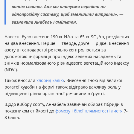
потім сівалка. Але ми плануємо перейти на
однопрохідну систему, щоб зменшити витрати», —
зазначила Анабель Гамільтон.
Навесні було внесено 190 кг N/га та 65 кг SO₃/га, розділених
на два внесення. Перше
—
тверде, друге
—
рідке. Внесення
азоту в господарстві ретельно контролюється за
допомогою інформації про індекс зелених насаджень та
знімків нормалізованого різницевого вегетаційного індексу
(NDVI).
Також вносили
хлорид калію
. Внесення гною від великої
рогатої худоби на фермі також відіграло важливу роль у
підвищенні рівня органічної речовини в ґрунті.
Щодо вибору сорту, Аннабель зазвичай обирає гібриди з
показником стійкості до
фомозу
і
білої плямистості листя
7-
8 балів.