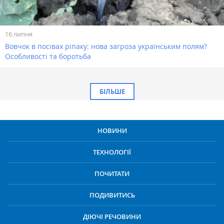
16 липня
Вовчок в посівах ріпаку: нова загроза українським полям?
Особливості та боротьба
БІЛЬШЕ
НОВИНИ
ТЕХНОЛОГІЇ
ПОЧИТАТИ
ПОДИВИТИСЬ
ДІЮЧІ РЕЧОВИНИ