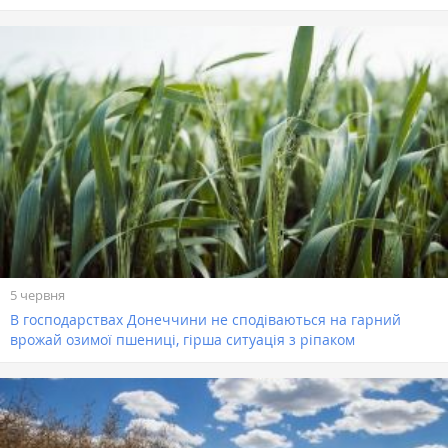
5 червня
В господарствах Донеччини не сподіваються на гарний
врожай озимої пшениці, гірша ситуація з ріпаком