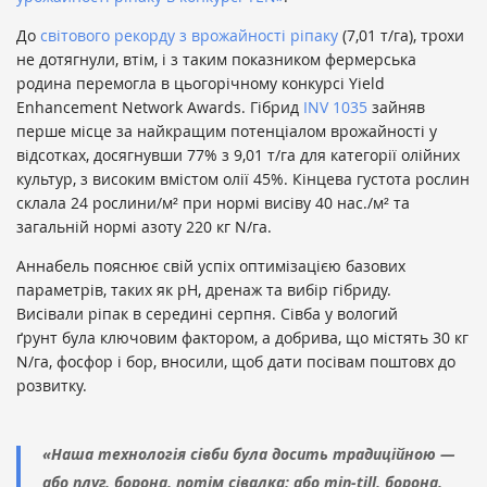
До
світового рекорду з врожайності ріпаку
(7,01 т/га), трохи
не дотягнули, втім, і з таким показником фермерська
родина перемогла в цьогорічному конкурсі Yield
Enhancement Network Awards. Гібрид
INV 1035
зайняв
перше місце за найкращим потенціалом врожайності у
відсотках, досягнувши 77% з 9,01 т/га для категорії олійних
культур, з високим вмістом олії 45%. Кінцева густота рослин
склала 24 рослини/м² при нормі висіву 40 нас./м² та
загальній нормі азоту 220 кг N/га.
Аннабель пояснює свій успіх оптимізацією базових
параметрів, таких як рН, дренаж та вибір гібриду.
Висівали ріпак в середині серпня. Сівба у вологий
ґрунт була ключовим фактором, а добрива, що містять 30 кг
N/га, фосфор і бор, вносили, щоб дати посівам поштовх до
розвитку.
«Наша технологія сівби була досить традиційною —
або плуг, борона, потім сівалка; або min-till, борона,