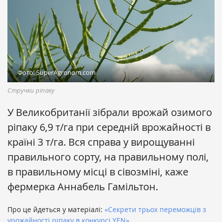
Фото: SuperAgronom.com
Стручки ріпаку
У Великобританії зібрали врожай озимого
ріпаку 6,9 т/га при середній врожайності в
країні 3 т/га. Вся справа у вирощуванні
правильного сорту, на правильному полі,
в правильному місці в сівозміні, каже
фермерка Аннабель Гамільтон.
Про це йдеться у матеріалі:
«Секрети трьох переможців з
урожайності ріпаку в конкурсі YEN»
.