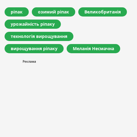
ріпак
озимий ріпак
Великобританія
урожайність ріпаку
технологія вирощування
вирощування ріпаку
Меланія Несмачна