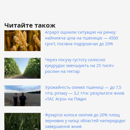
Читайте також
Аграрії оцінили ситуацію на ринку:
найнижча ціна на пшеницю — 4500
грн/т, посівна подорожчає до 20%
Через посуху густоту силосної
кукурудзи зменшують на 25 тисяч
рослин на гектар
Урожайність озимої пшениці — до 7,5
т/га, ріпаку — 3,2 т/га: результати жнив
«ТАС Агро» на Півдні
Фузаріоз колоса охопив до 20% площ
зернових у низці областей напередодні
завершення жнив