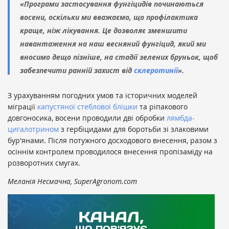
«Програми застосування фунгіцидів починаються
восени, оскільки ми вважаємо, що профілактика
краще, ніж лікування. Це дозволяє зменшити
навантаження на наш весняний фунгіцид, який ми
вносимо дещо пізніше, на стадії зелених бруньок, щоб
забезпечити ранній захист від
склеротинії
».
З урахуванням погодних умов та історичних моделей
міграції
капустяної стеблової блішки
та ріпакового
довгоносика, восени проводили дві обробки
лямбда-
цигалотрином
з гербіцидами для боротьби зі злаковими
бур'янами. Після потужного досходового внесення, разом з
осіннім контролем проводилося внесення
пропізаміду на
розворотних смугах.
Меланія Несмачна, SuperAgronom.com