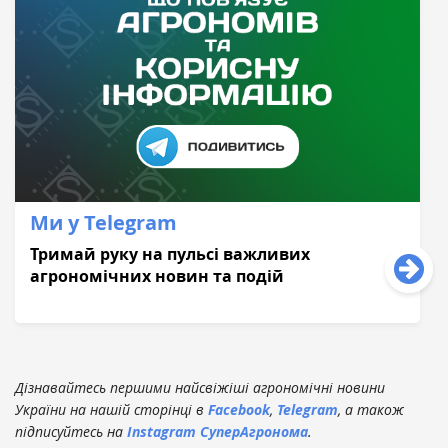
Ми у Telegram
Тримай руку на пульсі важливих
агрономічних новин та подій
Дізнавайтесь першими найсвіжіші агрономічні новини
України на нашій сторінці в
Facebook
,
Telegram
, а також
підписуйтесь на
Instagram СуперАгронома
.