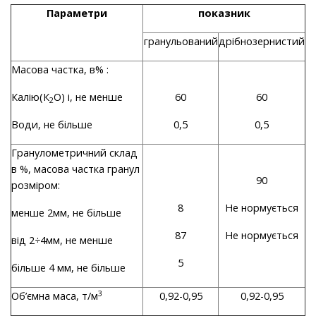
Параметри
показник
гранульований
дрібнозернистий
Масова частка, в% :
Калію(К
О) і, не менше
60
60
2
Води, не більше
0,5
0,5
Гранулометричний склад
в %, масова частка гранул
90
розміром:
8
Не нормується
менше 2мм, не більше
87
Не нормується
від 2÷4мм, не менше
5
більше 4 мм, не більше
3
Об’ємна маса, т/м
0,92-0,95
0,92-0,95