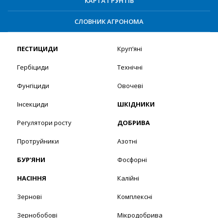
КАРТА ҐРУНТІВ
СЛОВНИК АГРОНОМА
ПЕСТИЦИДИ
Круп’яні
Гербіциди
Технічні
Фунгіциди
Овочеві
Інсекциди
ШКІДНИКИ
Регулятори росту
ДОБРИВА
Протруйники
Азотні
БУР’ЯНИ
Фосфорні
НАСІННЯ
Калійні
Зернові
Комплексні
Зернобобові
Мікродобрива