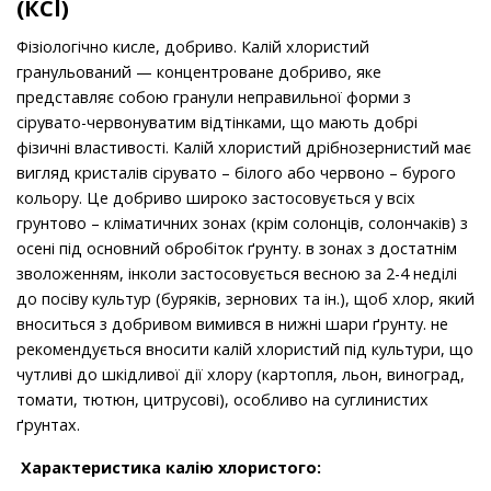
(КCl)
Фізіологічно кисле, добриво. Калій хлористий
гранульований — концентроване добриво, яке
представляє собою гранули неправильної форми з
сірувато-червонуватим відтінками, що мають добрі
фізичні властивості. Калій хлористий дрібнозернистий має
вигляд кристалів сірувато – білого або червоно – бурого
кольору. Це добриво широко застосовується у всіх
грунтово – кліматичних зонах (крім солонців, солончаків) з
осені під основний обробіток ґрунту. в зонах з достатнім
зволоженням, інколи застосовується весною за 2-4 неділі
до посіву культур (буряків, зернових та ін.), щоб хлор, який
вноситься з добривом вимився в нижні шари ґрунту. не
рекомендується вносити калій хлористий під культури, що
чутливі до шкідливої дії хлору (картопля, льон, виноград,
томати, тютюн, цитрусові), особливо на суглинистих
ґрунтах.
Характеристика калію хлористого: