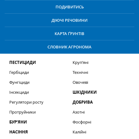
ПОДИВИТИСЬ
ДІЮЧІ РЕЧОВИНИ
КАРТА ҐРУНТІВ
СЛОВНИК АГРОНОМА
ПЕСТИЦИДИ
Круп’яні
Гербіциди
Технічні
Фунгіциди
Овочеві
Інсекциди
ШКІДНИКИ
Регулятори росту
ДОБРИВА
Протруйники
Азотні
БУР’ЯНИ
Фосфорні
НАСІННЯ
Калійні