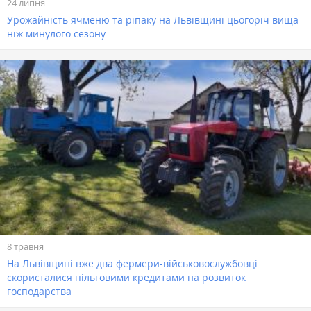
24 липня
Урожайність ячменю та ріпаку на Львівщині цьогоріч вища
ніж минулого сезону
8 травня
На Львівщині вже два фермери-військовослужбовці
скористалися пільговими кредитами на розвиток
господарства