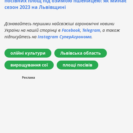
посівних площ під озимою пшеницею: як минає
сезон 2023 на Львівщині
Дізнавайтесь першими найсвіжіші агрономічні новини
України на нашій сторінці в
Facebook
,
Telegram
, а також
підписуйтесь на
Instagram СуперАгронома
.
олійні культури
Львівська область
вирощування сої
площі посівів