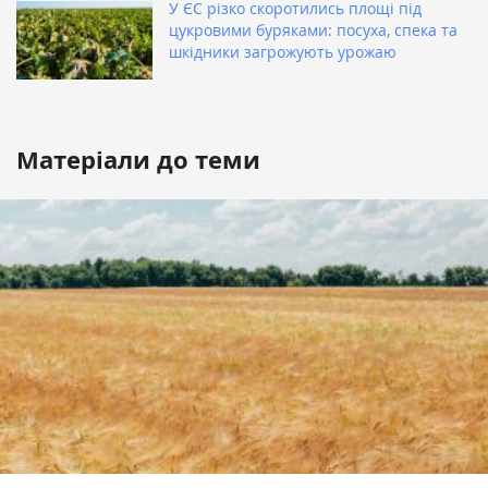
У ЄС різко скоротились площі під
цукровими буряками: посуха, спека та
шкідники загрожують урожаю
Матеріали до теми