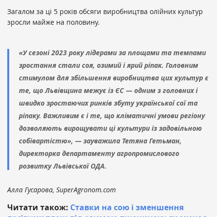
Загалом за ці 5 років обсяги виробництва олійних культур
зросли майже на половину.
«У сезоні 2023 року лідерами за площами та темпами
зростання стали соя, озимий і ярий ріпак. Головним
стимулом для збільшення виробництва цих культур є
те, що Львівщина межує із ЄС — одним з головних і
швидко зростаючих ринків збуту української сої та
ріпаку. Важливим є і те, що кліматичні умови регіону
дозволяють вирощувати ці культури із задовільною
собівартістю», — зауважила Тетяна Гетьман,
директорка департаменту агропромислового
розвитку Львівської ОДА.
Алла Гусарова, SuperAgronom.com
Читати також:
Ставки на сою і зменшення