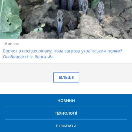
16 липня
Вовчок в посівах ріпаку: нова загроза українським полям?
Особливості та боротьба
БІЛЬШЕ
НОВИНИ
ТЕХНОЛОГІЇ
ПОЧИТАТИ