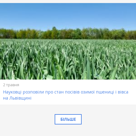
2 травня
Науковці розповіли про стан посівів озимої пшениці і вівса
на Львівщині
БІЛЬШЕ