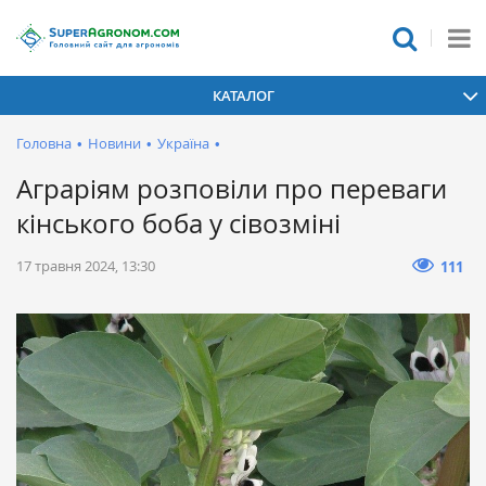
КАТАЛОГ
Головна
•
Новини
•
Україна
•
Аграріям розповіли про переваги
кінського боба у сівозміні
17 травня 2024, 13:30
111