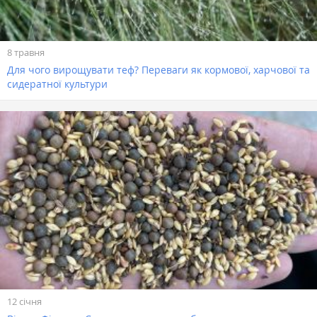
8 травня
Для чого вирощувати теф? Переваги як кормової, харчової та
сидератної культури
12 січня