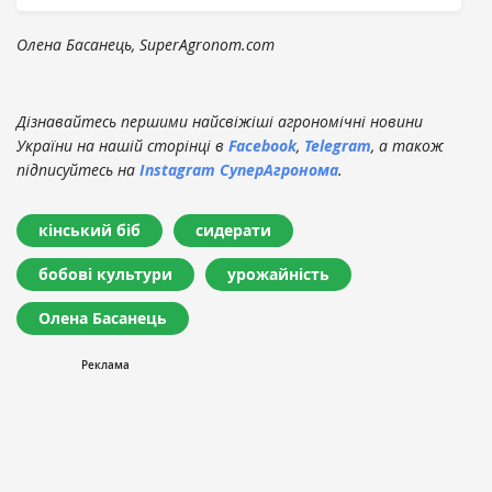
Олена Басанець, SuperAgronom.com
Дізнавайтесь першими найсвіжіші агрономічні новини
України на нашій сторінці в
Facebook
,
Telegram
, а також
підписуйтесь на
Instagram СуперАгронома
.
кінський біб
сидерати
бобові культури
урожайність
Олена Басанець