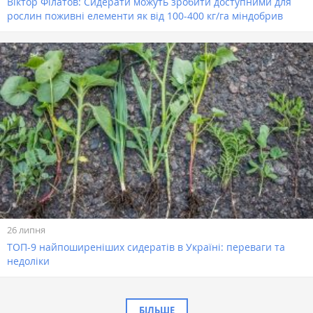
Віктор Філатов: Сидерати можуть зробити доступними для
рослин поживні елементи як від 100-400 кг/га міндобрив
26 липня
ТОП-9 найпоширеніших сидератів в Україні: переваги та
недоліки
БІЛЬШЕ