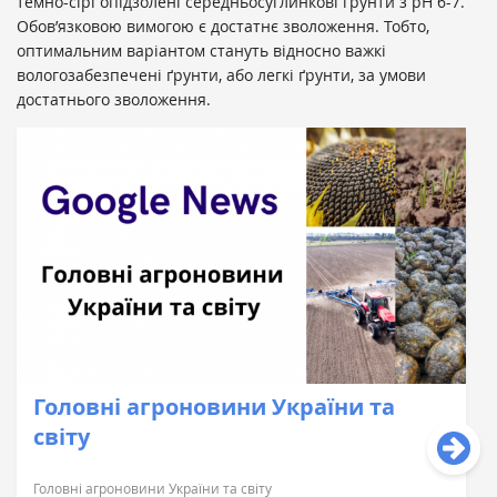
темно-сірі опідзолені середньосуглинкові ґрунти з pH 6-7.
Обов’язковою вимогою є достатнє зволоження. Тобто,
оптимальним варіантом стануть відносно важкі
вологозабезпечені ґрунти, або легкі ґрунти, за умови
достатнього зволоження.
Головні агроновини України та
світу
Головні агроновини України та світу