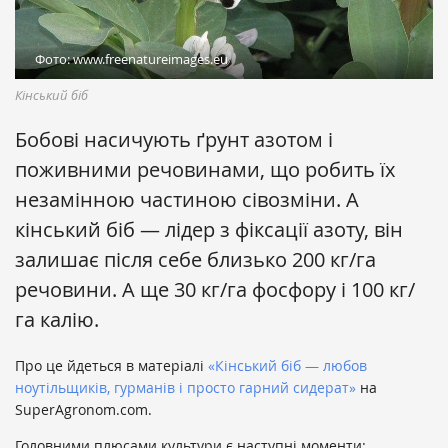
Фото: www.freenatureimages.eu
Кінський біб
Бобові насичують ґрунт азотом і
поживними речовинами, що робить їх
незамінною частиною сівозміни. А
кінський біб — лідер з фіксації азоту, він
залишає після себе близько 200 кг/га
речовини. А ще 30 кг/га фосфору і 100 кг/
га калію.
Про це йдеться в матеріалі
«Кінський біб — любов
ноутільщиків, гурманів і просто гарний сидерат»
на
SuperAgronom.com.
Головними плюсами культури є наступні моменти: