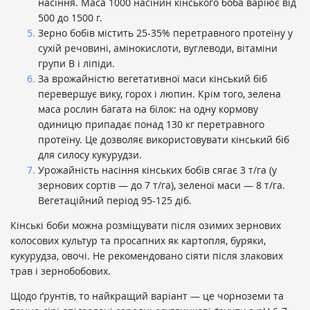
насіння. Маса 1000 насінин кінського боба варіює від
500 до 1500 г.
Зерно бобів містить 25-35% перетравного протеїну у
сухій речовині, амінокислоти, вуглеводи, вітаміни
групи В і ліпіди.
За врожайністю вегетативної маси кінський біб
перевершує вику, горох і люпин. Крім того, зелена
маса рослин багата на білок: на одну кормову
одиницю припадає понад 130 кг перетравного
протеїну. Це дозволяє використовувати кінський біб
для силосу кукурудзи.
Урожайність насіння кінських бобів сягає 3 т/га (у
зернових сортів — до 7 т/га), зеленої маси — 8 т/га.
Вегетаційний період 95-125 діб.
Кінські боби можна розміщувати після озимих зернових
колосових культур та просапних як картопля, буряки,
кукурудза, овочі. Не рекомендовано сіяти після злакових
трав і зернобобових.
Щодо ґрунтів, то найкращий варіант — це чорноземи та