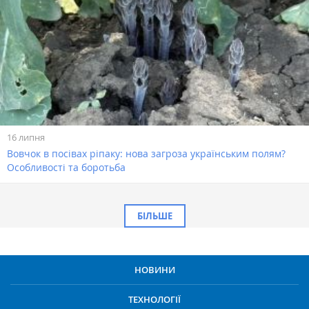
16 липня
Вовчок в посівах ріпаку: нова загроза українським полям?
Особливості та боротьба
БІЛЬШЕ
НОВИНИ
ТЕХНОЛОГІЇ