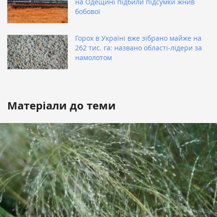
на Одещині підбили підсумки жнив
бобової
Горох в Україні вже зібрано майже на
262 тис. га: названо області-лідери за
намолотом
Матеріали до теми