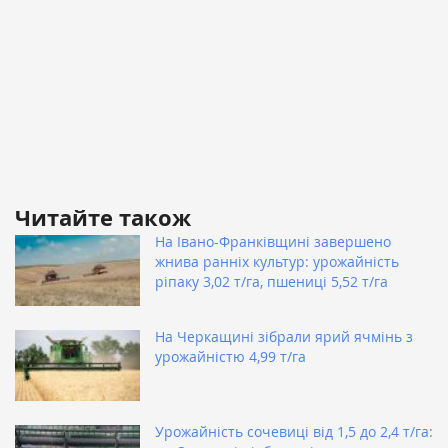
Читайте також
На Івано-Франківщині завершено
жнива ранніх культур: урожайність
ріпаку 3,02 т/га, пшениці 5,52 т/га
На Черкащині зібрали ярий ячмінь з
урожайністю 4,99 т/га
Урожайність сочевиці від 1,5 до 2,4 т/га: