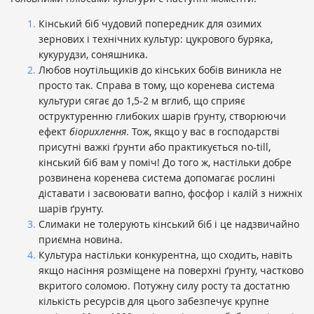
Кінський біб чудовий попередник для озимих
зернових і технічних культур: цукрового буряка,
кукурудзи, соняшника.
Любов ноутільщиків до кінських бобів виникла не
просто так. Справа в тому, що коренева система
культури сягає до 1,5-2 м вглиб, що сприяє
оструктуренню глибоких шарів ґрунту, створюючи
ефект
біорихлення
. Тож, якщо у вас в господарстві
присутні важкі ґрунти або практикується no-till,
кінський біб вам у поміч! До того ж, настільки добре
розвинена коренева система допомагає рослині
діставати і засвоювати вапно, фосфор і калій з нижніх
шарів ґрунту.
Слимаки не толерують кінський біб і це надзвичайно
приємна новина.
Культура настільки конкурентна, що сходить, навіть
якщо насіння розміщене на поверхні ґрунту, частково
вкритого соломою. Потужну силу росту та достатню
кількість ресурсів для цього забезпечує крупне