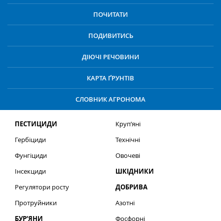
ПОЧИТАТИ
ПОДИВИТИСЬ
ДІЮЧІ РЕЧОВИНИ
КАРТА ҐРУНТІВ
СЛОВНИК АГРОНОМА
ПЕСТИЦИДИ
Круп’яні
Гербіциди
Технічні
Фунгіциди
Овочеві
Інсекциди
ШКІДНИКИ
Регулятори росту
ДОБРИВА
Протруйники
Азотні
БУР’ЯНИ
Фосфорні