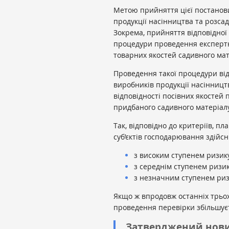
Метою прийняття цієї постанов
продукції насінництва та розсад
Зокрема, прийняття відповідної
процедури проведення експертн
товарних якостей садивного мат
Проведення такої процедури ві
виробників продукції насінництв
відповідності посівних якостей
придбаного садивного матеріалу
Так, відповідно до критеріїв, п
суб’єктів господарювання здійс
з високим ступенем ризику
з середнім ступенем ризик
з незначним ступенем ризи
Якщо ж впродовж останніх трьох
проведення перевірки збільшуєть
Затверджений нов