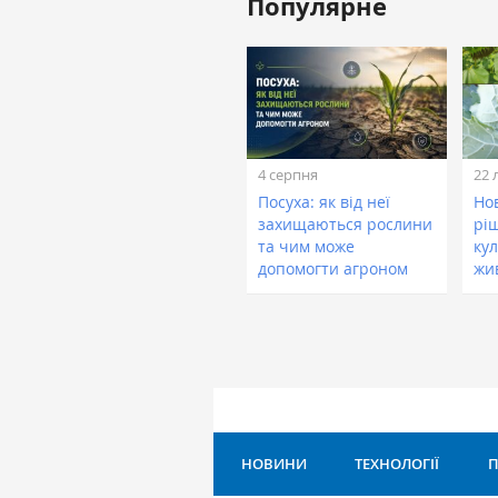
Популярне
4 серпня
22 
Посуха: як від неї
Нов
захищаються рослини
рі
та чим може
кул
допомогти агроном
жи
НОВИНИ
ТЕХНОЛОГІЇ
П