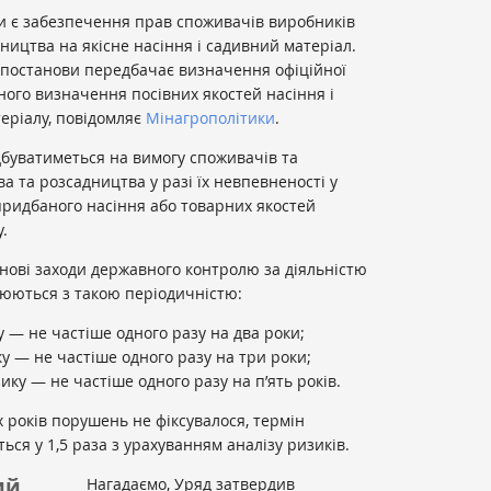
и є забезпечення прав споживачів виробників
ництва на якісне насіння і садивний матеріал.
 постанови передбачає визначення офіційної
ого визначення посівних якостей насіння і
еріалу, повідомляє
Мінагрополітики
.
дбуватиметься на вимогу споживачів та
а та розсадництва у разі їх невпевненості у
 придбаного насіння або товарних якостей
.
ланові заходи державного контролю за діяльністю
нюються з такою періодичністю:
 — не частіше одного разу на два роки;
у — не частіше одного разу на три роки;
ку — не частіше одного разу на п’ять років.
 років порушень не фіксувалося, термін
ся у 1,5 раза з урахуванням аналізу ризиків.
ий
Нагадаємо, Уряд затвердив