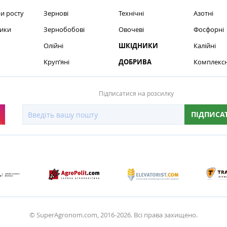
и росту
Зернові
Технічні
Азотні
ики
Зернобобові
Овочеві
Фосфорні
Олійні
ШКІДНИКИ
Калійні
Круп’яні
ДОБРИВА
Комплексн
Підписатися на розсилку
ПІДПИСА
© SuperAgronom.com, 2016-2026. Всі права захищено.