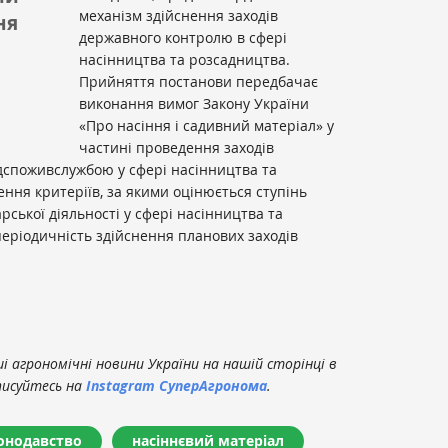
механізм здійснення заходів
ня
державного контролю в сфері
насінництва та розсадництва.
Прийняття постанови передбачає
виконання вимог Закону України
«Про насіння і садивний матеріал» у
частині проведення заходів
споживслужбою у сфері насінництва та
ня критеріїв, за якими оцінюється ступінь
ської діяльності у сфері насінництва та
еріодичність здійснення планових заходів
 агрономічні новини України на нашій сторінці в
писуйтесь на
Instagram СуперАгронома
.
онодавство
насіннєвий матеріал