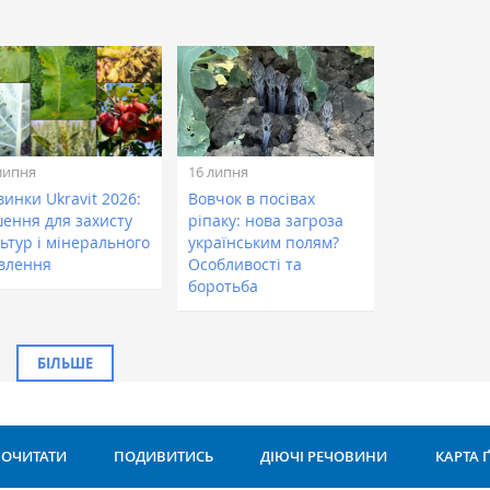
липня
16 липня
инки Ukravit 2026:
Вовчок в посівах
шення для захисту
ріпаку: нова загроза
ьтур і мінерального
українським полям?
влення
Особливості та
боротьба
БІЛЬШЕ
ОЧИТАТИ
ПОДИВИТИСЬ
ДІЮЧІ РЕЧОВИНИ
КАРТА 