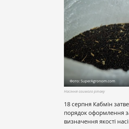
Фото: SuperAgronom.com
Насіння озимого ріпаку
18 серпня Кабмін затв
порядок оформлення з
визначення якості насі