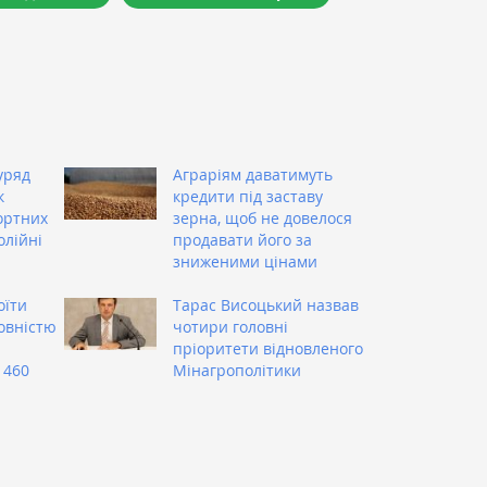
уряд
Аграріям даватимуть
к
кредити під заставу
ортних
зерна, щоб не довелося
олійні
продавати його за
зниженими цінами
оїти
Тарас Висоцький назвав
овністю
чотири головні
пріоритети відновленого
 460
Мінагрополітики