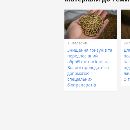
13 вересня
24 
Знищення гризунів та
Дл
передпосівний
по
обробіток насіння на
на
Волині проводять за
під
допомогою
ла
спеціальних
фі
біопрепаратів