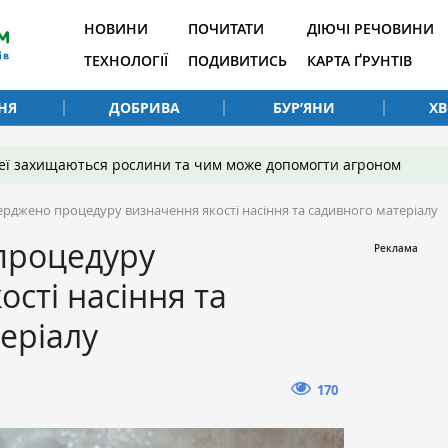
НОВИНИ
ПОЧИТАТИ
ДІЮЧІ РЕЧОВИНИ
ТЕХНОЛОГІЇ
ПОДИВИТИСЬ
КАРТА ҐРУНТІВ
НЯ
ДОБРИВА
БУР’ЯНИ
Х
 неї захищаються рослини та чим може допомогти агроном
ерджено процедуру визначення якості насіння та садивного матеріалу
процедуру
ості насіння та
еріалу
170