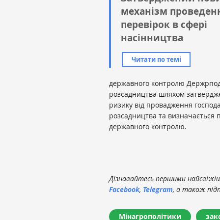
механізм проведен
перевірок в сфері
насінництва
Читати по темі
державного контролю Держрпод
розсадництва шляхом затверджен
ризику від провадження господар
розсадництва та визначається п
державного контролю.
Дізнавайтесь першими найсвіжіші
Facebook
,
Telegram
, а також під
Мінагрополітики
зак