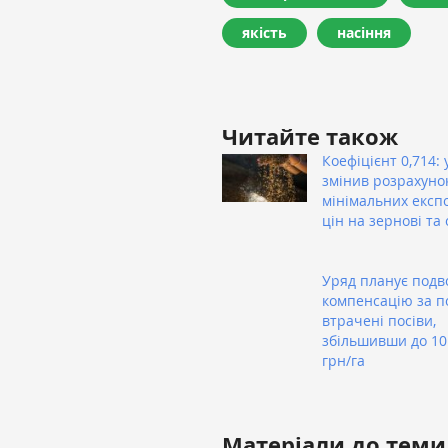
якість
насіння
Читайте також
Коефіцієнт 0,714: 
змінив розрахуно
мінімальних експ
цін на зернові та 
Уряд планує подв
компенсацію за п
втрачені посіви,
збільшивши до 10
грн/га
Матеріали до теми