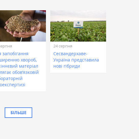
серпня
24 серпня
я запобігання
Сесвандерхаве-
ширенню хвороб,
Україна представила
сіннєвий матеріал
нові гібриди
лягає обов’язковій
бораторній
тоекспертизі
БІЛЬШЕ