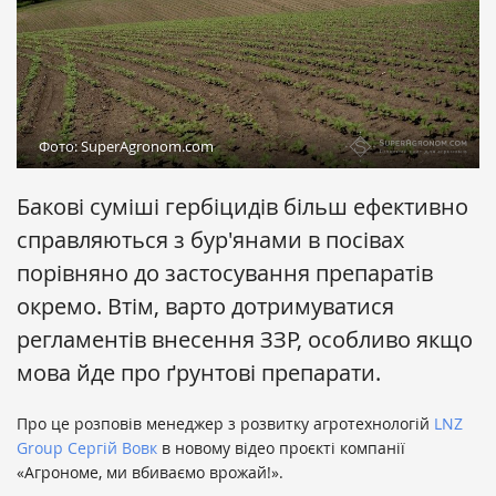
Фото: SuperAgronom.com
Бакові суміші гербіцидів більш ефективно
справляються з бур'янами в посівах
порівняно до застосування препаратів
окремо. Втім, варто дотримуватися
регламентів внесення ЗЗР, особливо якщо
мова йде про ґрунтові препарати.
Про це розповів менеджер з розвитку агротехнологій
LNZ
Group
Сергій Вовк
в новому відео проєкті компанії
«Агрономе, ми вбиваємо врожай!».