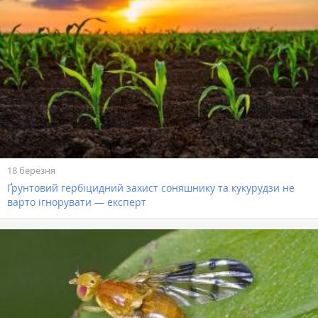
18 березня
Ґрунтовий гербіцидний захист соняшнику та кукурудзи не
варто ігнорувати — експерт