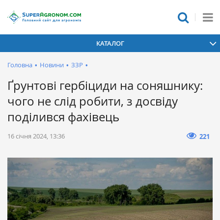
КАТАЛОГ
Головна
•
Новини
•
ЗЗР
•
Ґрунтові гербіциди на соняшнику:
чого не слід робити, з досвіду
поділився фахівець
16 січня 2024, 13:36
221