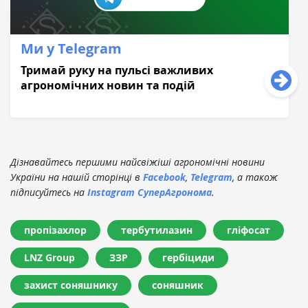
Ми у Telegram
Тримай руку на пульсі важливих
агрономічних новин та подій
Дізнавайтесь першими найсвіжіші агрономічні новини
України на нашій сторінці в
Facebook
,
Telegram
, а також
підписуйтесь на
Instagram СуперАгронома
.
пропізахлор
тербутилазин
гліфосат
LNZ Group
ЗЗР
гербіциди
захист соняшнику
соняшник