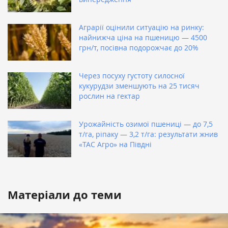
Аграрії оцінили ситуацію на ринку:
найнижча ціна на пшеницю — 4500
грн/т, посівна подорожчає до 20%
Через посуху густоту силосної
кукурудзи зменшують на 25 тисяч
рослин на гектар
Урожайність озимої пшениці — до 7,5
т/га, ріпаку — 3,2 т/га: результати жнив
«ТАС Агро» на Півдні
Матеріали до теми