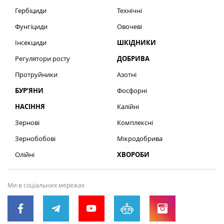
Гербіциди
Технічні
Фунгіциди
Овочеві
Інсекциди
ШКІДНИКИ
Регулятори росту
ДОБРИВА
Протруйники
Азотні
БУР’ЯНИ
Фосфорні
НАСІННЯ
Калійні
Зернові
Комплексні
Зернобобові
Мікродобрива
Олійні
ХВОРОБИ
Ми в соціальних мережах