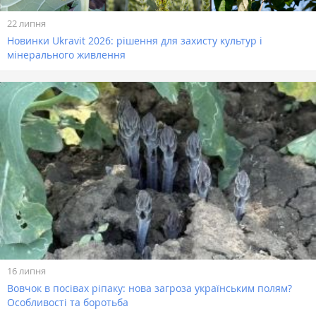
22 липня
Новинки Ukravit 2026: рішення для захисту культур і
мінерального живлення
16 липня
Вовчок в посівах ріпаку: нова загроза українським полям?
Особливості та боротьба