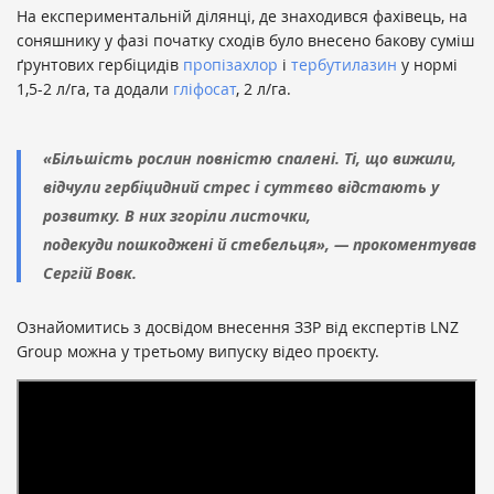
На експериментальній ділянці, де знаходився фахівець, на
соняшнику у фазі початку сходів було внесено бакову суміш
ґрунтових гербіцидів
пропізахлор
і
тербутилазин
у нормі
1,5-2 л/га, та додали
гліфосат
, 2 л/га.
«Більшість рослин повністю спалені. Ті, що вижили,
відчули гербіцидний стрес і суттєво відстають у
розвитку. В них згоріли листочки,
подекуди пошкоджені й стебельця», — прокоментував
Сергій Вовк.
Ознайомитись з досвідом внесення ЗЗР від експертів LNZ
Group можна у третьому випуску відео проєкту.