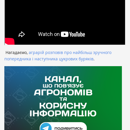
Нагадаємо,
аграрій розповів про найбільш зручного
попередника і наступника цукрових буряків
.