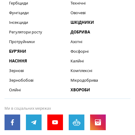
Гербіциди
Технічні
Фунгіциди
Овочеві
Інсекциди
ШКІДНИКИ
Регулятори росту
ДОБРИВА
Протруйники
Азотні
БУР’ЯНИ
Фосфорні
НАСІННЯ
Калійні
Зернові
Комплексні
Зернобобові
Мікродобрива
Олійні
ХВОРОБИ
Ми в соціальних мережах