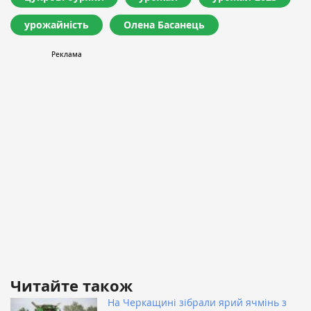
урожайність
Олена Басанець
Читайте також
На Черкащині зібрали ярий ячмінь з