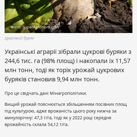
Фото: SuperAgronom.com
Цукровий буряк
Українські аграрії зібрали цукрові буряки з
244,6 тис. га (98% площ) і накопали їх 11,57
млн тонн, тоді як торік урожай цукрових
буряків становив 9,94 млн тонн.
Про це свідчать дані Мінагрополітики.
Вищий урожай пояснюється збільшенням посівних площ
під культурою, адже врожаність цього року нижча за
минулорічну: 47,3 т/га, тоді як у 2022 році середня
врожайність склала 54,12 т/га.