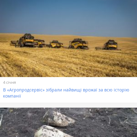
4 січня
В «Агропродсервіс» зібрали найвищі врожаї за всю історію
компанії