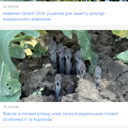
22 липня
Новинки Ukravit 2026: рішення для захисту культур і
мінерального живлення
16 липня
Вовчок в посівах ріпаку: нова загроза українським полям?
Особливості та боротьба