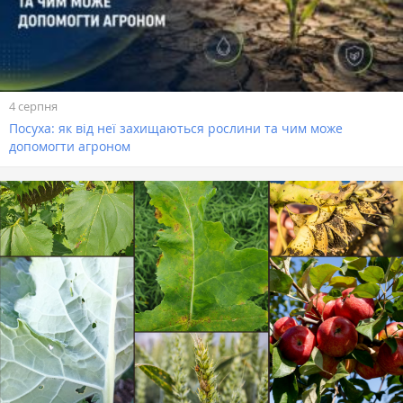
4 серпня
Посуха: як від неї захищаються рослини та чим може
допомогти агроном