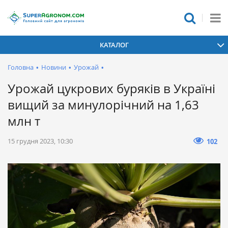
КАТАЛОГ
Головна
•
Новини
•
Урожай
•
Урожай цукрових буряків в Україні
вищий за минулорічний на 1,63
млн т
15 грудня 2023, 10:30
102