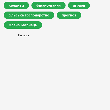
кредити
фінансування
аграрії
сільське господарство
прогноз
Олена Басанець