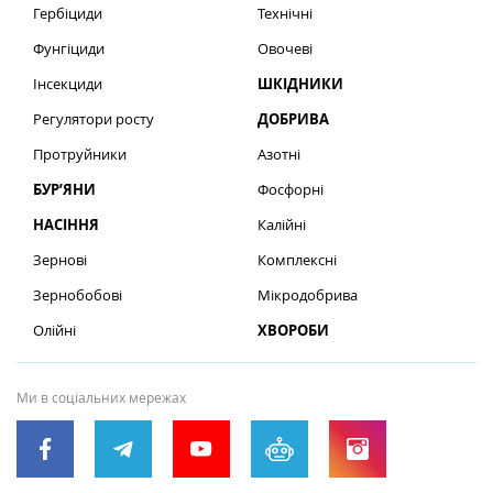
Гербіциди
Технічні
Фунгіциди
Овочеві
Інсекциди
ШКІДНИКИ
Регулятори росту
ДОБРИВА
Протруйники
Азотні
БУР’ЯНИ
Фосфорні
НАСІННЯ
Калійні
Зернові
Комплексні
Зернобобові
Мікродобрива
Олійні
ХВОРОБИ
Ми в соціальних мережах