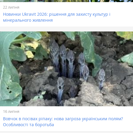
22 липня
Новинки Ukravit 2026: рішення для захисту культур і
мінерального живлення
16 липня
Вовчок в посівах ріпаку: нова загроза українським полям?
Особливості та боротьба