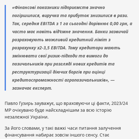
«Фінансові показники підприємств значно
погіршилися, виручка та прибуток знизилися в рази.
Так, середня EBITDA з 1 га сьогодні дорівнює 0,00 грн, а
часто має навіть від’ємне значення. Банки зазвичай
розраховують можливий кредитний ліміт з
розрахунку х2-3,5 EBITDA. Тому кредитори мають
змінювати свої ризик-підходи та вимоги до
позичальників при розгляді нових кредитів та
реструктуризації діючих боргів при оцінці
кредитоспроможності агропозичальників», —
зазначає експерт.
Павло Гузирь зауважує, що враховуючи ці факти, 2023/24
МР очікувано буде найскладнішим за всю історію
незалежної України.
За його словами, у такі важкі часи питання залучення
фінансування набирає зовсім іншого сенсу. Стає