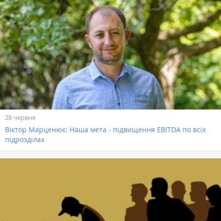
28 червня
Віктор Марценюк: Наша мета - підвищення EBITDA по вcіх
підрозділах