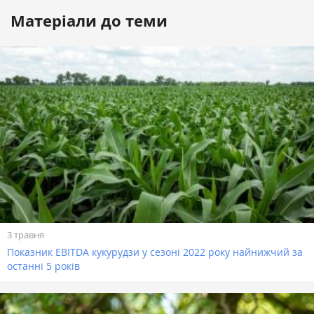
Матеріали до теми
3 травня
Показник EBITDA кукурудзи у сезоні 2022 року найнижчий за
останні 5 років