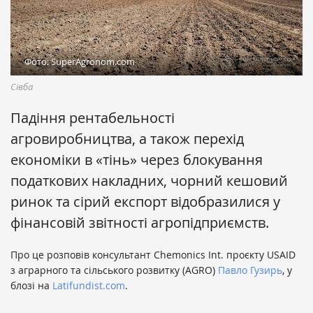
Фото: SuperAgronom.com
Сівба
Падіння рентабельності
агровиробництва, а також перехід
економіки в «тінь» через блокування
податкових накладних, чорний кешовий
ринок та сірий експорт відобразилися у
фінансовій звітності агропідприємств.
Про це розповів консультант Chemonics Int. проєкту USAID
з аграрного та сільського розвитку (AGRO)
Павло Гузирь
, у
блозі на
Latifundist.com
.