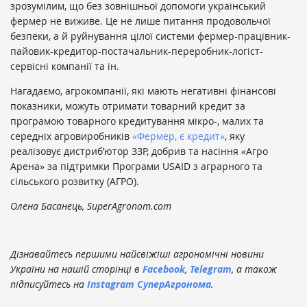
зрозумілим, що без зовнішньої допомоги український
фермер не виживе. Це не лише питання продовольчої
безпеки, а й руйнування цілої системи фермер-працівник-
пайовик-кредитор-постачальник-переробник-логіст-
сервісні компанії та ін.
Нагадаємо, агрокомпанії, які мають негативні фінансові
показники, можуть отримати товарний кредит за
програмою товарного кредитування мікро-, малих та
середніх агровиробників
«Фермер, є кредит»
, яку
реалізовує дистриб’ютор ЗЗР, добрив та насіння «Агро
Арена» за підтримки Програми USAID з аграрного та
сільського розвитку (АГРО).
Олена Басанець, SuperAgronom.com
Дізнавайтесь першими найсвіжіші агрономічні новини
України на нашій сторінці в
Facebook
,
Telegram
, а також
підписуйтесь на
Instagram СуперАгронома
.