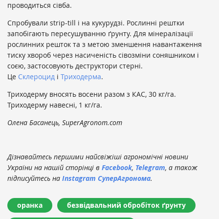
проводиться сівба.
Спробували strip-till і на кукурудзі. Рослинні рештки
запобігають пересушуванню ґрунту. Для мінералізації
рослинних решток та з метою зменшення навантаження
тиску хвороб через насиченість сівозміни соняшником і
соєю, застосовують деструктори стерні.
Це
Склероцид
і
Триходерма
.
Триходерму вносять восени разом з КАС, 30 кг/га.
Триходерму навесні, 1 кг/га.
Олена Басанець, SuperAgronom.com
Дізнавайтесь першими найсвіжіші агрономічні новини
України на нашій сторінці в
Facebook
,
Telegram
, а також
підписуйтесь на
Instagram СуперАгронома
.
оранка
безвідвальний обробіток ґрунту