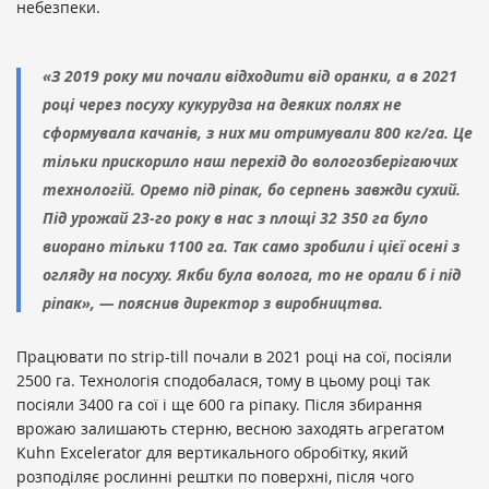
небезпеки.
«З 2019 року ми почали відходити від оранки, а в 2021
році через посуху кукурудза на деяких полях не
сформувала качанів, з них ми отримували 800 кг/га. Це
тільки прискорило наш перехід до вологозберігаючих
технологій. Оремо під ріпак, бо серпень завжди сухий.
Під урожай 23-го року в нас з площі 32 350 га було
виорано тільки 1100 га. Так само зробили і цієї осені з
огляду на посуху. Якби була волога, то не орали б і під
ріпак», — пояснив директор з виробництва.
Працювати по strip-till почали в 2021 році на сої, посіяли
2500 га. Технологія сподобалася, тому в цьому році так
посіяли 3400 га сої і ще 600 га ріпаку. Після збирання
врожаю залишають стерню, весною заходять агрегатом
Kuhn Excelerator для вертикального обробітку, який
розподіляє рослинні рештки по поверхні, після чого