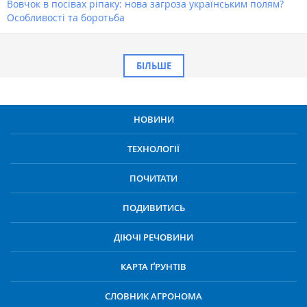
Вовчок в посівах ріпаку: нова загроза українським полям?
Особливості та боротьба
БІЛЬШЕ
НОВИНИ
ТЕХНОЛОГІЇ
ПОЧИТАТИ
ПОДИВИТИСЬ
ДІЮЧІ РЕЧОВИНИ
КАРТА ҐРУНТІВ
СЛОВНИК АГРОНОМА