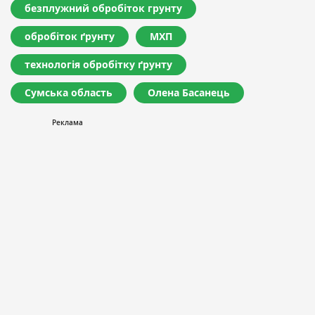
безплужний обробіток грунту
обробіток ґрунту
МХП
технологія обробітку ґрунту
Сумська область
Олена Басанець