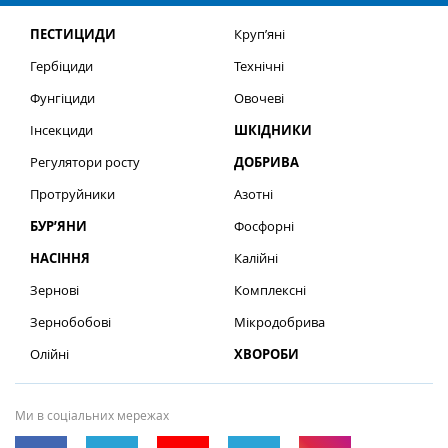
ПЕСТИЦИДИ
Круп’яні
Гербіциди
Технічні
Фунгіциди
Овочеві
Інсекциди
ШКІДНИКИ
Регулятори росту
ДОБРИВА
Протруйники
Азотні
БУР’ЯНИ
Фосфорні
НАСІННЯ
Калійні
Зернові
Комплексні
Зернобобові
Мікродобрива
Олійні
ХВОРОБИ
Ми в соціальних мережах