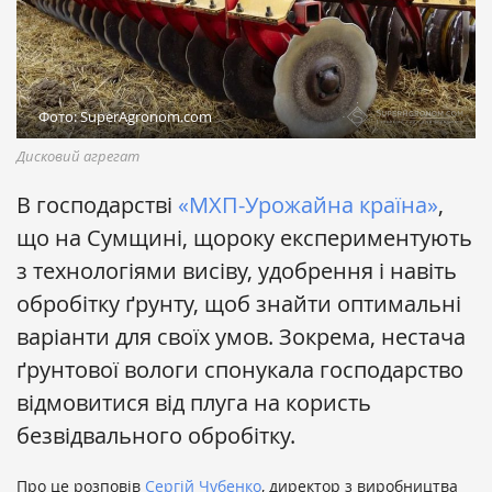
Фото: SuperAgronom.com
Дисковий агрегат
В господарстві
«МХП-Урожайна країна»
,
що на Сумщині, щороку експериментують
з технологіями висіву, удобрення і навіть
обробітку ґрунту, щоб знайти оптимальні
варіанти для своїх умов. Зокрема, нестача
ґрунтової вологи спонукала господарство
відмовитися від плуга на користь
безвідвального обробітку.
Про це розповів
Сергій Чубенко
, директор з виробництва