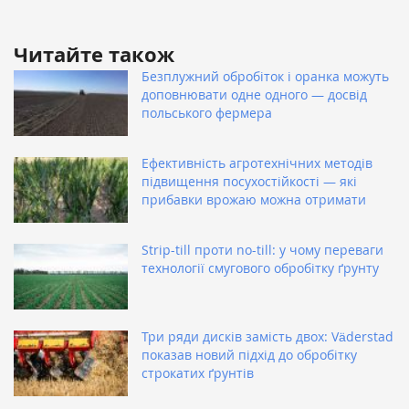
Читайте також
Безплужний обробіток і оранка можуть
доповнювати одне одного — досвід
польського фермера
Ефективність агротехнічних методів
підвищення посухостійкості — які
прибавки врожаю можна отримати
Strip-till проти no-till: у чому переваги
технології смугового обробітку ґрунту
Три ряди дисків замість двох: Väderstad
показав новий підхід до обробітку
строкатих ґрунтів