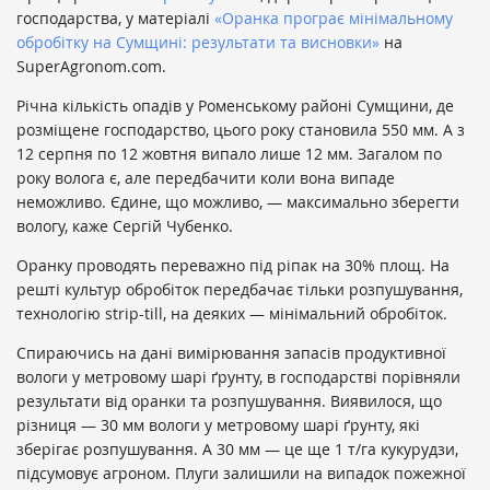
господарства, у матеріалі
«Оранка програє мінімальному
обробітку на Сумщині: результати та висновки»
на
SuperAgronom.com.
Річна кількість опадів у Роменському районі Сумщини, де
розміщене господарство, цього року становила 550 мм. А з
12 серпня по 12 жовтня випало лише 12 мм. Загалом по
року волога є, але передбачити коли вона випаде
неможливо. Єдине, що можливо, — максимально зберегти
вологу, каже Сергій Чубенко.
Оранку проводять переважно під ріпак на 30% площ. На
решті культур обробіток передбачає тільки розпушування,
технологію strip-till, на деяких — мінімальний обробіток.
Спираючись на дані вимірювання запасів продуктивної
вологи у метровому шарі ґрунту, в господарстві порівняли
результати від оранки та розпушування. Виявилося, що
різниця — 30 мм вологи у метровому шарі ґрунту, які
зберігає розпушування. А 30 мм — це ще 1 т/га кукурудзи,
підсумовує агроном. Плуги залишили на випадок пожежної