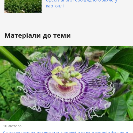
картоплі
Матеріали до теми
10 лютого
Як доглядати за рослинами маракуї в саду, розповів фахівець