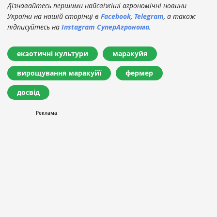
Дізнавайтесь першими найсвіжіші агрономічні новини
України на нашій сторінці в
Facebook
,
Telegram
, а також
підписуйтесь на
Instagram СуперАгронома
.
екзотичні культури
маракуйя
вирощування маракуйї
фермер
досвід