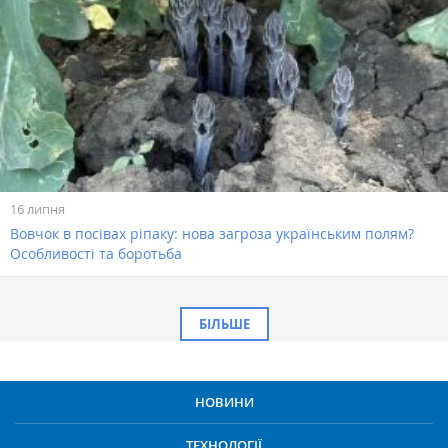
16 липня
Вовчок в посівах ріпаку: нова загроза українським полям?
Особливості та боротьба
БІЛЬШЕ
НОВИНИ
ТЕХНОЛОГІЇ