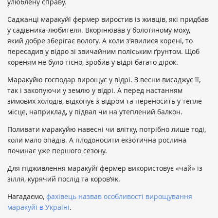
улюблену справу.
Саджанці маракуйї фермер виростив із живців, які придбав
у садівника-любителя. Вкорінював у болотяному моху,
який добре зберігає вологу. А коли з’явилися корені, то
пересадив у відро зі звичайним поліським ґрунтом. Щоб
кореням не було тісно, зробив у відрі багато дірок.
Маракуйю господар вирощує у відрі. З весни висаджує її,
так і закопуючи у землю у відрі. А перед настанням
зимових холодів, відкопує з відром та переносить у тепле
місце, наприклад, у підвал чи на утеплений балкон.
Поливати маракуйю навесні чи влітку, потрібно лише тоді,
коли мало опадів. А плодоносити екзотична рослина
починає уже першого сезону.
Для підживлення маракуйї фермер використовує «чай» із
зілля, курячий послід та коров’як.
Нагадаємо,
фахівець назвав особливості вирощування
маракуйї в Україні
.