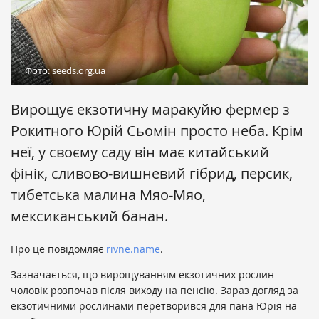
Фото: seeds.org.ua
Вирощує екзотичну маракуйю фермер з
Рокитного Юрій Сьомін просто неба. Крім
неї, у своєму саду він має китайський
фінік, сливово-вишневий гібрид, персик,
тибетська малина Мяо-Мяо,
мексиканський банан.
Про це повідомляє
rivne.name
.
Зазначається, що вирощуванням екзотичних рослин
чоловік розпочав після виходу на пенсію. Зараз догляд за
екзотичними рослинами перетворився для пана Юрія на