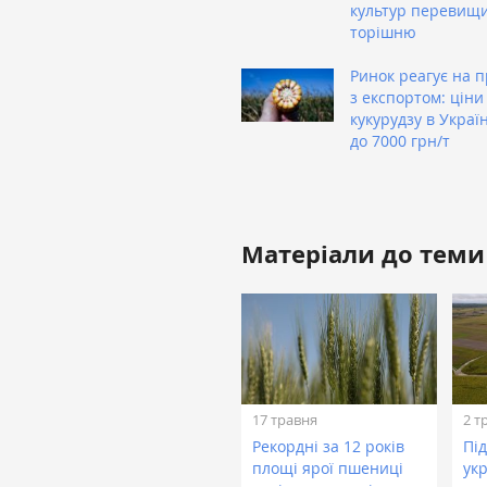
культур перевищ
торішню
Ринок реагує на 
з експортом: ціни
кукурудзу в Украї
до 7000 грн/т
Матеріали до теми
17 травня
2 т
Рекордні за 12 років
Пі
площі ярої пшениці
укр