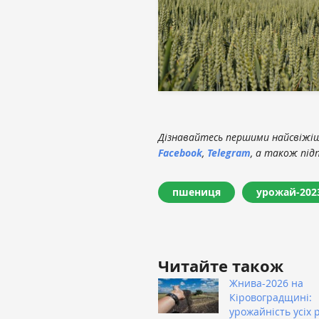
Дізнавайтесь першими найсвіжіші
Facebook
,
Telegram
, а також під
пшениця
урожай-202
Читайте також
Жнива-2026 на
Кіровоградщині:
урожайність усіх 