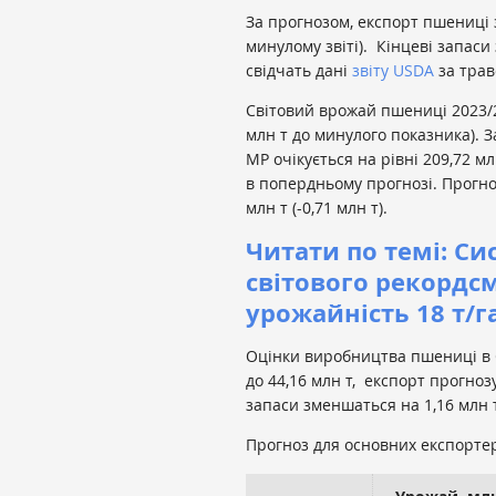
За прогнозом, експорт пшениці з
минулому звіті). Кінцеві запаси 
свідчать дані
звіту USDA
за трав
Світовий врожай пшениці 2023/2
млн т до минулого показника). 
МР очікується на рівні 209,72 мл
в попердньому прогнозі. Прогноз
млн т (-0,71 млн т).
Читати по темі: Си
світового рекордс
урожайність 18 т/г
Оцінки виробництва пшениці в С
до 44,16 млн т, експорт прогнозує
запаси зменшаться на 1,16 млн т
Прогноз для основних експортер