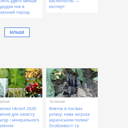
сіють удвічі менше
кислотністю, —
урудзи ніж в
експерт
воєнний період
БІЛЬШЕ
липня
16 липня
инки Ukravit 2026:
Вовчок в посівах
шення для захисту
ріпаку: нова загроза
ьтур і мінерального
українським полям?
влення
Особливості та