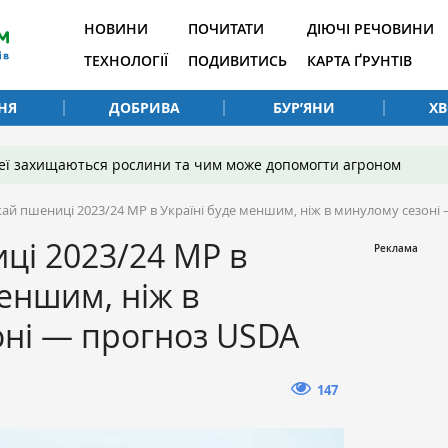
НОВИНИ
ПОЧИТАТИ
ДІЮЧІ РЕЧОВИНИ
ТЕХНОЛОГІЇ
ПОДИВИТИСЬ
КАРТА ҐРУНТІВ
НЯ
ДОБРИВА
БУР’ЯНИ
Х
 неї захищаються рослини та чим може допомогти агроном
ай пшениці 2023/24 МР в Україні буде меншим, ніж в минулому сезоні
ці 2023/24 МР в
меншим, ніж в
оні — прогноз USDA
147