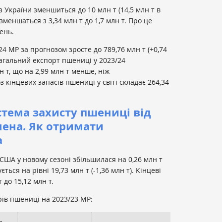
 України зменшиться до 10 млн т (14,5 млн т в
зменшаться з 3,34 млн т до 1,7 млн т. Про це
ень.
4 МР за прогнозом зросте до 789,76 млн т (+0,74
Загальний експорт пшениці у 2023/24
н т, що на 2,99 млн т менше, ніж
 кінцевих запасів пшениці у світі складає 264,34
стема захисту пшениці від
мена. Як отримати
а
ША у новому сезоні збільшилася на 0,26 млн т
ться на рівні 19,73 млн т (-1,36 млн т). Кінцеві
 до 15,12 млн т.
ів пшениці на 2023/23 МР: