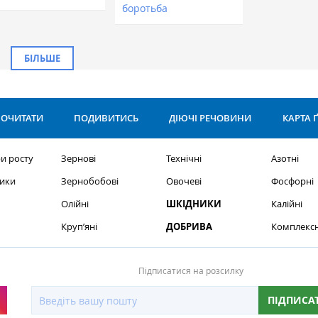
боротьба
БІЛЬШЕ
ОЧИТАТИ
ПОДИВИТИСЬ
ДІЮЧІ РЕЧОВИНИ
КАРТА 
и росту
Зернові
Технічні
Азотні
ики
Зернобобові
Овочеві
Фосфорні
Олійні
ШКІДНИКИ
Калійні
Круп’яні
ДОБРИВА
Комплексн
Підписатися на розсилку
ПІДПИСА