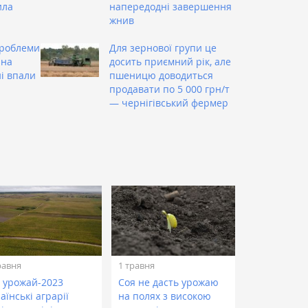
ила
напередодні завершення
жнив
проблеми
Для зернової групи це
 на
досить приємний рік, але
ні впали
пшеницю доводиться
продавати по 5 000 грн/т
— чернігівський фермер
равня
1 травня
д урожай-2023
Соя не дасть урожаю
аїнські аграрії
на полях з високою