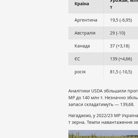
Урожай, мл
Країна
т
Аргентина
19,5 (-6,95)
Австралія
29 (-10)
Канада
37 (+3,18)
ЄС
139 (+4,66)
росія
81,5 (-10,5)
Аналітики USDA збільшили прог
МР до 140 млн т. Незначно збіл
запаси складатимуть — 139,68.
Нагадаємо, у 2022/23 МР Україн
т зерна. Темпи навантаження зе