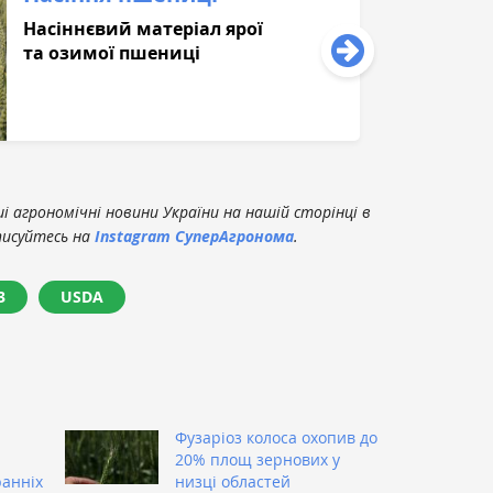
Насіннєвий матеріал ярої
та озимої пшениці
 агрономічні новини України на нашій сторінці в
писуйтесь на
Instagram СуперАгронома
.
3
USDA
Фузаріоз колоса охопив до
20% площ зернових у
ранніх
низці областей