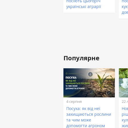
посіють цьогоріч
по
українські аграрії
кук
до
Популярне
4 серпня
22 
Посуха: як від неї
Нов
захищаються рослини
рі
та чим може
кул
допомогти агроном
жи