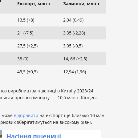
н
Експорт, млн т
Залишки, млн т
13,5 (+8)
2,04 (0,49)
21 (-7,5)
3,35 (-2,28)
27,5 (+2,5)
3,05 (-0,5)
38 (0)
14, 66 (+2,5)
45,5 (+0,5)
12,94 (1,96)
ноз виробництва пшениці в Китаї у 2023/24
ьшився прогноз імпорту — 10,5 млн т. Кінцеві
а може
відправити
на експорт ще близько 10 млн
рнових зберігатимуться на високому рівні.
Насіння пшениці