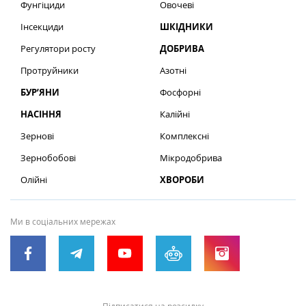
Фунгіциди
Овочеві
Інсекциди
ШКІДНИКИ
Регулятори росту
ДОБРИВА
Протруйники
Азотні
БУР’ЯНИ
Фосфорні
НАСІННЯ
Калійні
Зернові
Комплексні
Зернобобові
Мікродобрива
Олійні
ХВОРОБИ
Ми в соціальних мережах