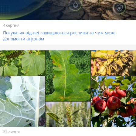
4 серпня
Посуха: як від неї захищаються рослини та чим може
допомогти агроном
22 липня