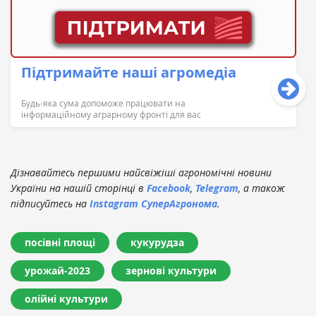
Підтримайте наші агромедіа
Будь-яка сума допоможе працювати на
інформаційному аграрному фронті для вас
Дізнавайтесь першими найсвіжіші агрономічні новини
України на нашій сторінці в
Facebook
,
Telegram
, а також
підписуйтесь на
Instagram СуперАгронома
.
посівні площі
кукурудза
урожай-2023
зернові культури
олійні культури