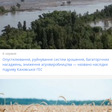
6 червня
Опустелювання, руйнування систем зрошення, багаторічних
насаджень, зниження агровиробництва — названо наслідки
підриву Каховської ГЕС