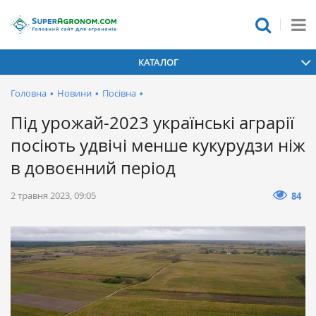
КАТАЛОГ
Головна
•
Новини
•
Посівна
•
Під урожай-2023 українські аграрії
посіють удвічі менше кукурудзи ніж
в довоєнний період
2 травня 2023, 09:05
84