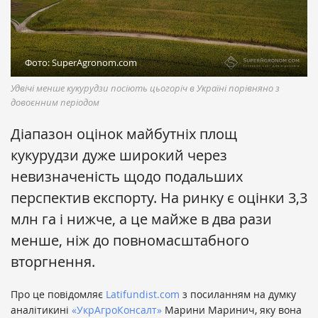
Фото: SuperAgronom.com
Удвічі менше кукурудзи посіють цьогоріч в Україні порівняно з
довоєнним періодом
Діапазон оцінок майбутніх площ
кукурудзи дуже широкий через
невизначеність щодо подальших
перспектив експорту. На ринку є оцінки 3,3
млн га і нижче, а це майже в два рази
менше, ніж до повномасштабного
вторгнення.
Про це повідомляє
Latifundist.com
з посиланням на думку
аналітикині
«УкрАгроКонсалт»
Марини Маринич, яку вона