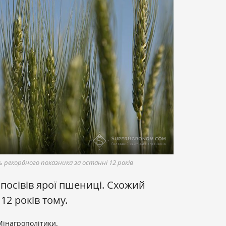
 рекордного показника за останні 12 років
 посівів ярої пшениці. Схожий
12 років тому.
Мінагрополітики.