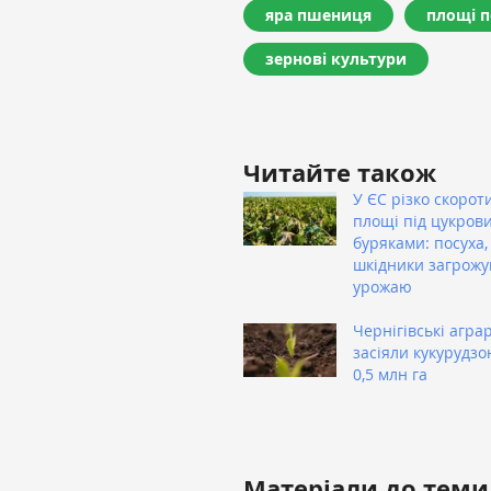
яра пшениця
площі п
зернові культури
Читайте також
У ЄС різко скорот
площі під цукров
буряками: посуха,
шкідники загрож
урожаю
Чернігівські аграр
засіяли кукурудз
0,5 млн га
Матеріали до теми