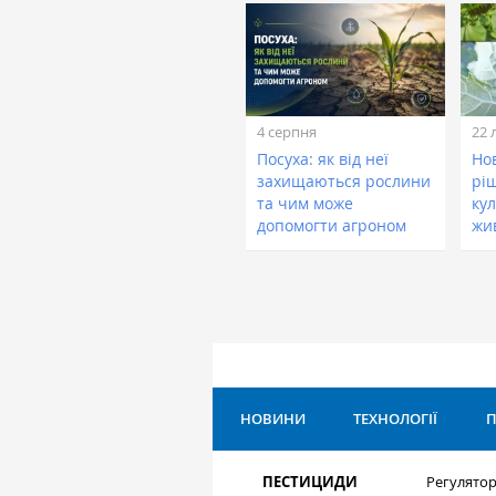
4 серпня
22 
Посуха: як від неї
Нов
захищаються рослини
рі
та чим може
кул
допомогти агроном
жи
НОВИНИ
ТЕХНОЛОГІЇ
П
ПЕСТИЦИДИ
Регулятор