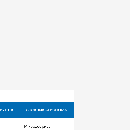
ҐРУНТІВ
СЛОВНИК АГРОНОМА
Мікродобрива