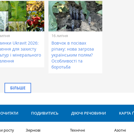
липня
16 липня
инки Ukravit 2026:
Вовчок в посівах
шення для захисту
ріпаку: нова загроза
ьтур і мінерального
українським полям?
влення
Особливості та
боротьба
БІЛЬШЕ
ОЧИТАТИ
ПОДИВИТИСЬ
ДІЮЧІ РЕЧОВИНИ
КАРТА 
и росту
Зернові
Технічні
Азотні