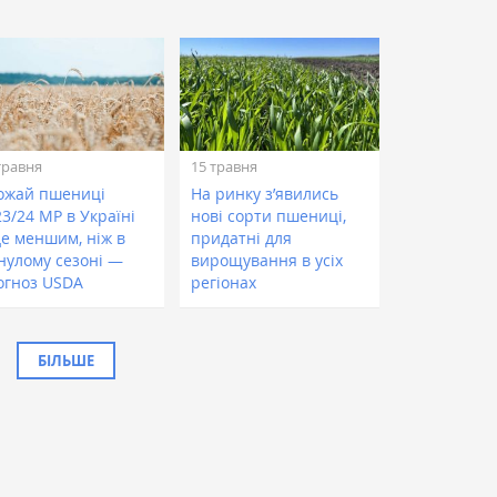
травня
15 травня
ожай пшениці
На ринку з’явились
3/24 МР в Україні
нові сорти пшениці,
де меншим, ніж в
придатні для
нулому сезоні —
вирощування в усіх
огноз USDA
регіонах
БІЛЬШЕ