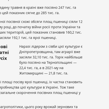
дину травня в країні вже посіяно 247 тис. га
 цей показник сягне до 285 тис. га.
яної посівної схожі обсяги площ пшениці сіяли 12
му році, до початку війни росії проти України та
ших територій, цей показник становив 160,2 тис.
засіяли 192,1 тис. га ярої пшениці.
нові
Наразі лідером з сівби цієї культури є
атні
Дніпропетровщина, там аграрії вже
засіяли 32,10 тис. га. Торік найбільше
сіх
було посіяно на Тернопільщині —
22,4 тис. га, а в 2021-му на
Житомирщині — 21,8 тис. га.
 площі посіву ярої пшениці, їх частка становить
робництва цієї культури в Україні. Тож таке
 загальне скорочення посівних площ пшениці у
агрополітики, цього року врожай зернових та