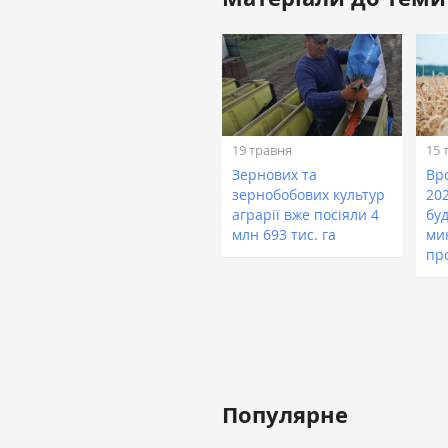
19 травня
15 
Зернових та
Вр
зернобобових культур
202
аграрії вже посіяли 4
бу
млн 693 тис. га
ми
пр
Популярне