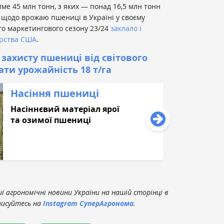
ме 45 млн тонн, з яких — понад 16,5 млн тонн
 щодо врожаю пшениці в Україні у своєму
го маркетингового сезону 23/24
заклало і
арства США
.
захисту пшениці від світового
ти урожайність 18 т/га
Насіння пшениці
Насіннєвий матеріал ярої
та озимої пшениці
 агрономічні новини України на нашій сторінці в
писуйтесь на
Instagram СуперАгронома
.