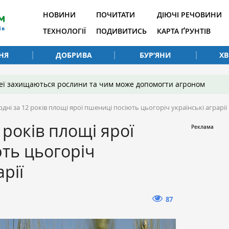
НОВИНИ
ПОЧИТАТИ
ДІЮЧІ РЕЧОВИНИ
ТЕХНОЛОГІЇ
ПОДИВИТИСЬ
КАРТА ҐРУНТІВ
НЯ
ДОБРИВА
БУР’ЯНИ
Х
 неї захищаються рослини та чим може допомогти агроном
дні за 12 років площі ярої пшениці посіють цьогоріч українські аграрії
 років площі ярої
ть цьогоріч
арії
87