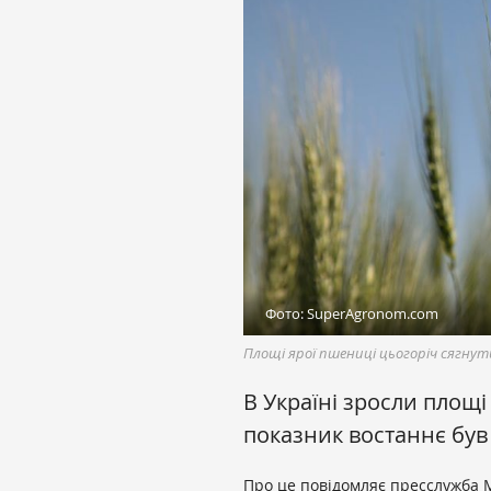
Фото: SuperAgronom.com
Площі ярої пшениці цьогоріч сягнуть
В Україні зросли площі
показник востаннє був 
Про це повідомляє пресслужба 