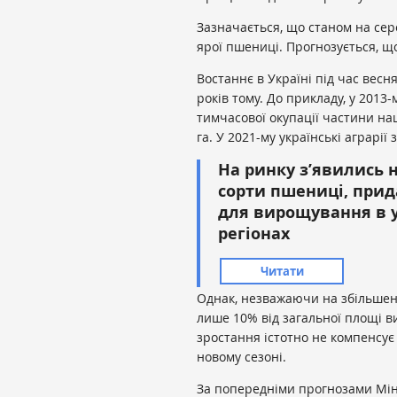
Зазначається, що станом на сере
ярої пшениці. Прогнозується, що
Востаннє в Україні під час весн
років тому. До прикладу, у 2013-
тимчасової окупації частини на
га. У 2021-му українські аграрії 
На ринку з’явились 
сорти пшениці, прид
для вирощування в у
регіонах
Читати
Однак, незважаючи на збільшені
лише 10% від загальної площі ви
зростання істотно не компенсує
новому сезоні.
За попередніми прогнозами Мін