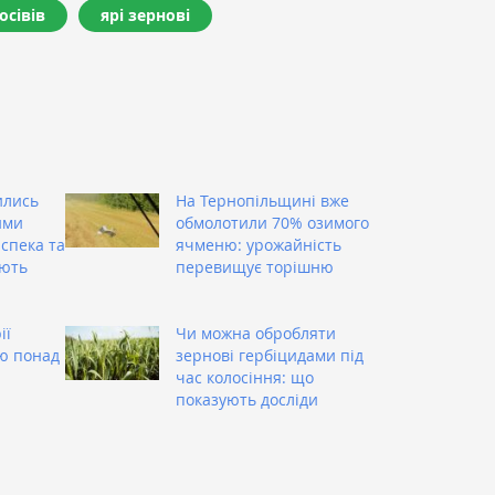
осівів
ярі зернові
ились
На Тернопільщині вже
ими
обмолотили 70% озимого
 спека та
ячменю: урожайність
ують
перевищує торішню
ії
Чи можна обробляти
ою понад
зернові гербіцидами під
час колосіння: що
показують досліди