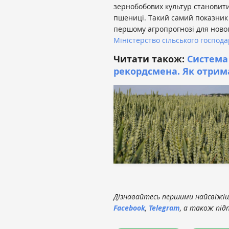
зернобобових культур становити
пшениці. Такий самий показник
першому агропрогнозі для ново
Міністерство сільського господ
Читати також:
Система 
рекордсмена. Як отрима
Дізнавайтесь першими найсвіжіші
Facebook
,
Telegram
, а також під