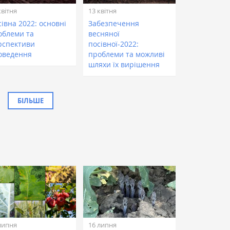
квітня
13 квітня
івна 2022: основні
Забезпечення
облеми та
весняної
рспективи
посівної-2022:
оведення
проблеми та можливі
шляхи їх вирішення
БІЛЬШЕ
липня
16 липня