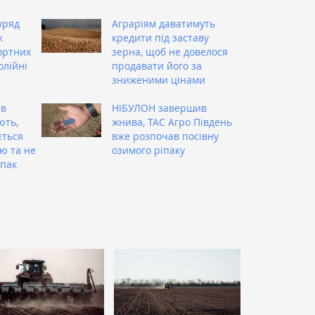
уряд
Аграріям даватимуть
к
кредити під заставу
ортних
зерна, щоб не довелося
олійні
продавати його за
зниженими цінами
 в
НІБУЛОН завершив
ють,
жнива, ТАС Агро Південь
ється
вже розпочав посівну
ю та не
озимого ріпаку
іпак