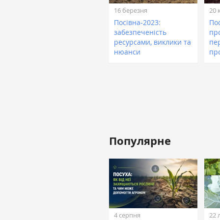
16 березня
20 
Посівна-2023:
Пос
забезпеченість
пр
ресурсами, виклики та
пе
нюанси
пр
Популярне
4 серпня
22 