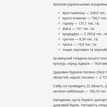
Загалом українськими аграріям
ярої пшениці — 246,6 тис. 
ярого ячменю — 736,7 тис.
гороху — 131,1 тис. га;
вівса — 141 тис. га;
кукурудзи — 2 265,8 тис. га
гречки — 8,34 тис. га;
проса — 10,9 тис. га;
інших зернових та зернобо
За минулий тиждень всього посія
культур, серед лідерів — Полтавщ
Цукрових буряків посіяно 204,8 т
областей, наразі посіяно — 2 725,
Сівбу сої проводять 22 області, 
засіяли найбільше — 100,10 тис. 
Нагадаємо, що в Україні цьогорі
цукровий буряк. Натомість площ