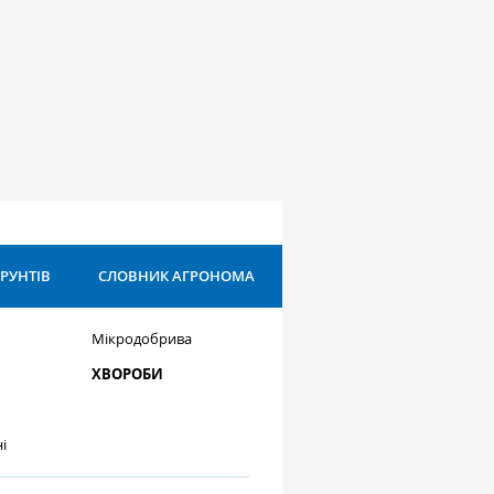
ҐРУНТІВ
СЛОВНИК АГРОНОМА
Мікродобрива
ХВОРОБИ
і