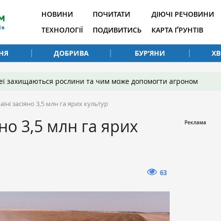
НОВИНИ
ПОЧИТАТИ
ДІЮЧІ РЕЧОВИНИ
ТЕХНОЛОГІЇ
ПОДИВИТИСЬ
КАРТА ҐРУНТІВ
НЯ
ДОБРИВА
БУР’ЯНИ
Х
 неї захищаються рослини та чим може допомогти агроном
аїні засіяно 3,5 млн га ярих культур
яно 3,5 млн га ярих
63