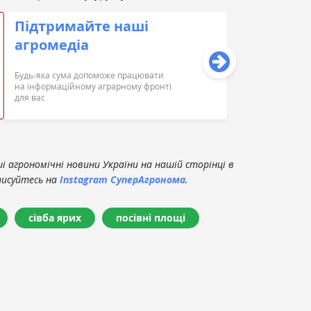
Підтримайте наші
агромедіа
Будь-яка сума допоможе працювати
на інформаційному аграрному фронті
для вас
 агрономічні новини України на нашій сторінці в
писуйтесь на
Instagram СуперАгронома
.
сівба ярих
посівні площі