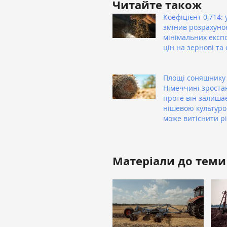
Читайте також
Коефіцієнт 0,714: 
змінив розрахуно
мінімальних експ
цін на зернові та 
Площі соняшнику
Німеччині зроста
проте він залиша
нішевою культуро
може витіснити р
Матеріали до теми