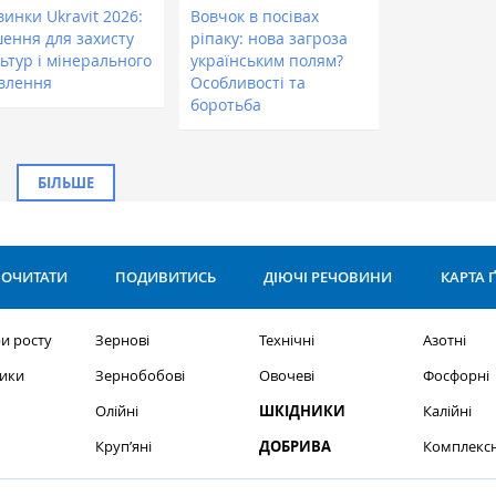
инки Ukravit 2026:
Вовчок в посівах
шення для захисту
ріпаку: нова загроза
ьтур і мінерального
українським полям?
влення
Особливості та
боротьба
БІЛЬШЕ
ОЧИТАТИ
ПОДИВИТИСЬ
ДІЮЧІ РЕЧОВИНИ
КАРТА 
и росту
Зернові
Технічні
Азотні
ики
Зернобобові
Овочеві
Фосфорні
Олійні
ШКІДНИКИ
Калійні
Круп’яні
ДОБРИВА
Комплексн