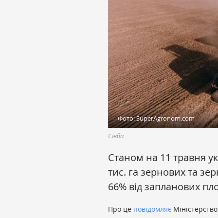
Фото: SuperAgronom.com
Сівба
Станом на 11 травня укр
тис. га зернових та зе
66% від запланових пл
Про це
повідомляє
Міністерство 