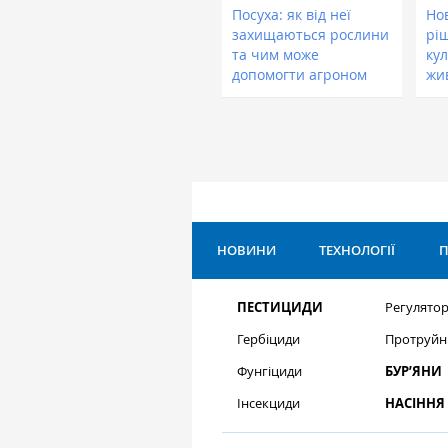
Посуха: як від неї
Нов
захищаються рослини
рі
та чим може
кул
допомогти агроном
жи
НОВИНИ
ТЕХНОЛОГІЇ
П
ПЕСТИЦИДИ
Регулятор
Гербіциди
Протруйн
Фунгіциди
БУР’ЯНИ
Інсекциди
НАСІННЯ