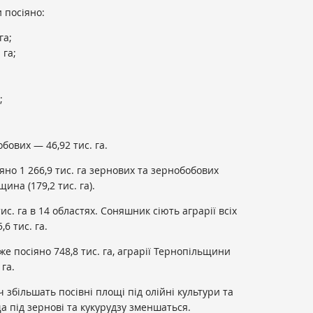
и посіяно:
га;
 га;
;
бових — 46,92 тис. га.
но 1 266,9 тис. га зернових та зернобобових
ина (179,2 тис. га).
ис. га в 14 областях. Соняшник сіють аграрії всіх
6 тис. га.
уже посіяно 748,8 тис. га, аграрії Тернопільщини
га.
ч збільшать посівні площі під олійні культури та
а під зернові та кукурудзу зменшаться.