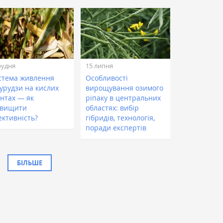
рудня
15 липня
стема живлення
Особливості
курудзи на кислих
вирощування озимого
унтах — як
ріпаку в центральних
двищити
областях: вибір
ективність?
гібридів, технологія,
поради експертів
БІЛЬШЕ