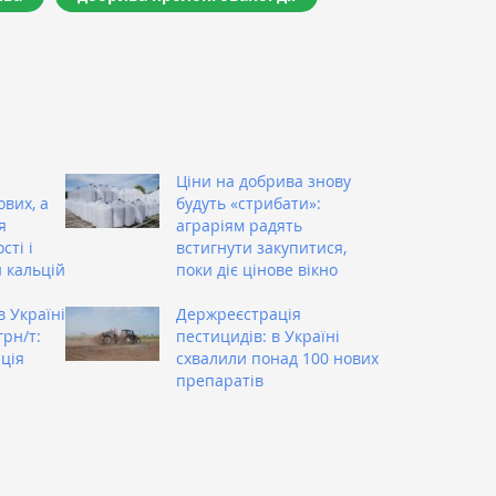
Ціни на добрива знову
вих, а
будуть «стрибати»:
я
аграріям радять
сті і
встигнути закупитися,
н кальцій
поки діє цінове вікно
в Україні
Держреєстрація
грн/т:
пестицидів: в Україні
ція
схвалили понад 100 нових
препаратів