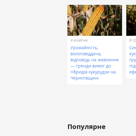
4 жовтня
8 г
Урожайність,
Си
вологовіддача,
ку
відповідь на живлення
ґр
— тренди вимог до
пі
гібридів кукурудзи на
еф
Чернігівщині
Популярне