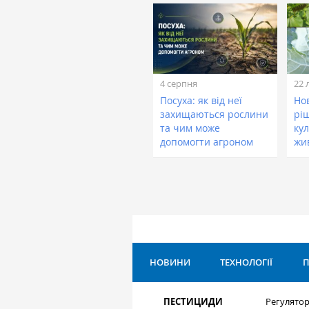
4 серпня
22 
Посуха: як від неї
Нов
захищаються рослини
рі
та чим може
кул
допомогти агроном
жи
НОВИНИ
ТЕХНОЛОГІЇ
П
ПЕСТИЦИДИ
Регулятор