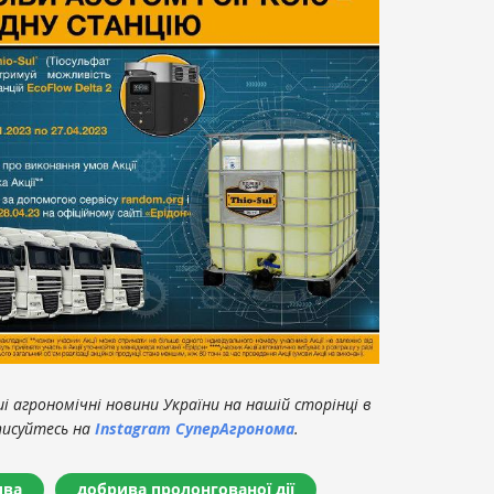
 агрономічні новини України на нашій сторінці в
писуйтесь на
Instagram СуперАгронома
.
ива
добрива пролонгованої дії