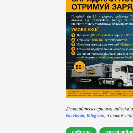
Дізнавайтесь першими найсвіжіші
Facebook
,
Telegram
, а також під
добрива
азотні добр