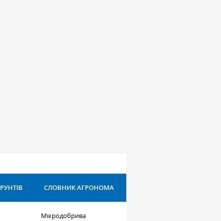
ҐРУНТІВ
СЛОВНИК АГРОНОМА
Мікродобрива