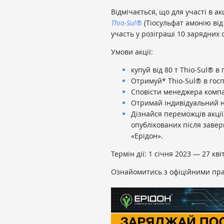
Відмічається, що для участі в ак
Thio-Sul®
(Тіосульфат амонію ві
участь у розіграші 10 зарядних 
Умови акції:
купуй від 80 т Thio-Sul® в 
Отримуй* Thio-Sul® в гос
Сповісти менеджера компан
Отримай індивідуальний н
Дізнайся переможців акції
опублікованих після завер
«Ерідон».
Термін дії: 1 січня 2023 — 27 кв
Ознайомитись з офіційними пр