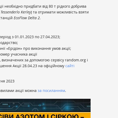
ції необхідно придбати від 80 т рідкого добрива
д
Tessenderlo Kerley
) та отримати можливість взяти
станцій
EcoFlow Delta 2.
період з 01.01.2023 по 27.04.2023;
подарство;
ії «Ерідон» про виконання умов акції;
омер учасника акції
, визначених за допомогою сервісу random.org і
шення Акції 28.04.23 на офіційному
сайті
ітня 2023
авилами акції можна
за посиланням
.