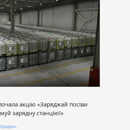
очала акцію «Заряджай посіви
муй зарядну станцію!»‎
«‎Ерідон»
. ‎