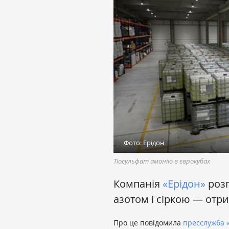
Фото: Ерідон
Тіосульфат амонію в єврокубах
Компанія
«‎Ерідон»
розп
азотом і сіркою — отри
Про це повідомила
пресслужба