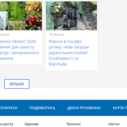
липня
16 липня
инки Ukravit 2026:
Вовчок в посівах
шення для захисту
ріпаку: нова загроза
ьтур і мінерального
українським полям?
влення
Особливості та
боротьба
БІЛЬШЕ
ОЧИТАТИ
ПОДИВИТИСЬ
ДІЮЧІ РЕЧОВИНИ
КАРТА 
и росту
Зернові
Технічні
Азотні