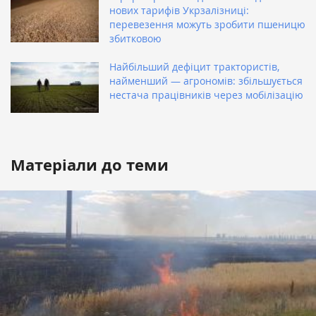
нових тарифів Укрзалізниці:
перевезення можуть зробити пшеницю
збитковою
Найбільший дефіцит трактористів,
найменший — агрономів: збільшується
нестача працівників через мобілізацію
Матеріали до теми