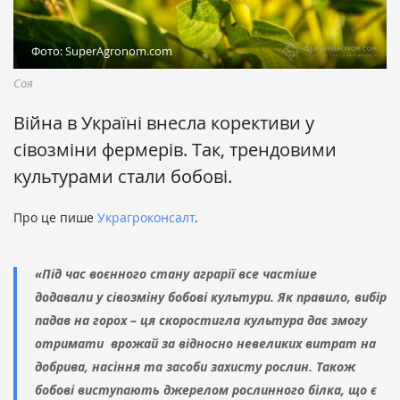
Фото: SuperAgronom.com
Соя
Війна в Україні внесла корективи у
сівозміни фермерів. Так, трендовими
культурами стали бобові.
Про це пише
Украгроконсалт
.
«Під час воєнного стану аграрії все частіше
додавали у сівозміну бобові культури. Як правило, вибір
падав на горох – ця скоростигла культура дає змогу
отримати врожай за відносно невеликих витрат на
добрива, насіння та засоби захисту рослин. Також
бобові виступають джерелом рослинного білка, що є