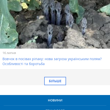
16 липня
Вовчок в посівах ріпаку: нова загроза українським полям?
Особливості та боротьба
БІЛЬШЕ
НОВИНИ