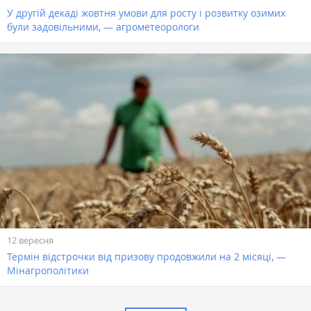
У другій декаді жовтня умови для росту і розвитку озимих
були задовільними, — агрометеорологи
12 вересня
Термін відстрочки від призову продовжили на 2 місяці, —
Мінагрополітики