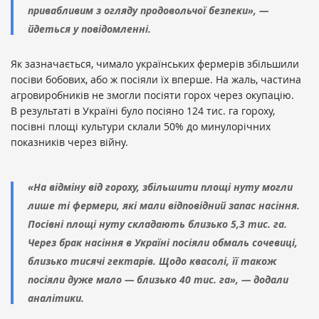
привабливим з огляду продовольчої безпеки», —
йдеться у повідомленні.
Як зазначається, чимало українських фермерів збільшили
посіви бобових, або ж посіяли їх вперше. На жаль, частина
агровиробників не змогли посіяти горох через окупацію.
В результаті в Україні було посіяно 124 тис. га гороху,
посівні площі культури склали 50% до минулорічних
показників через війну.
«На відміну від гороху, збільшити площі нуту могли
лише ті фермери, які мали відповідний запас насіння.
Посівні площі нуту складають близько 5,3 тис. га.
Через брак насіння в Україні посіяли обмаль сочевиці,
близько тисячі гектарів. Щодо квасолі, її також
посіяли дуже мало — близько 40 тис. га», — додали
аналітики.