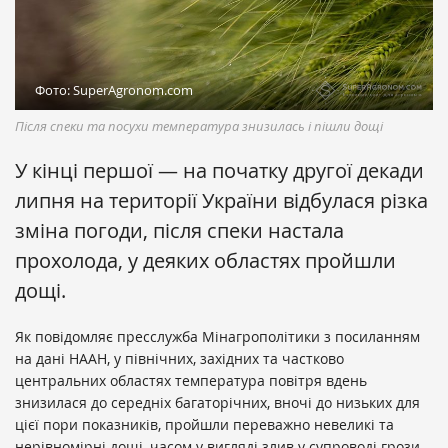
Фото: SuperAgronom.com
Після спеки та посухи температура знизилась і пішли дощі
У кінці першої — на початку другої декади
липня на території України відбулася різка
зміна погоди, після спеки настала
прохолода, у деяких областях пройшли
дощі.
Як повідомляє пресслужба Мінагрополітики з посиланням
на дані НААН, у північних, західних та частково
центральних областях температура повітря вдень
знизилася до середніх багаторічних, вночі до низьких для
цієї пори показників, пройшли переважно невеликі та
нерівномірні дощі, часом у вигляді злив у супроводі грози