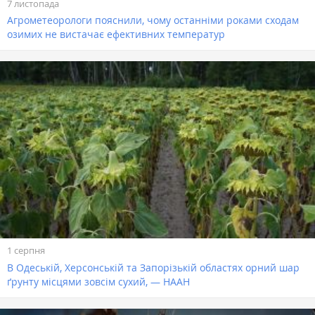
7 листопада
Агрометеорологи пояснили, чому останніми роками сходам
озимих не вистачає ефективних температур
1 серпня
В Одеській, Херсонській та Запорізькій областях орний шар
ґрунту місцями зовсім сухий, — НААН