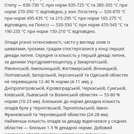
Степу — 630-730 °С при нормі 635-725 °С та 285-355 °С при
нормі 270-350 °С відповідно, у зоні Лісостепу — 520-670 °С
при нормі 495-635 °С та 215-295 °С при нормі 165-275 °С
відповідно, на Поліссі — 520-550 °С при нормі 470-545 °С та
190-235 °С при нормі 150-210 °С відповідно.
Опади різної інтенсивності, часто у вигляді злив із
шквалами, грозами, градом спостерігалися у кінці першої
декади липня. Середня їх кількість у першій декаді липня,
за даними Укргідрометеоцентру, у Закарпатській,
Рівненській, Хмельницькій, Житомирській, Вінницькій,
Полтавській, Запорізькій, Херсонській та Одеській областях
не перевищила 12-40 % норми (4-11 мм), у
Дніпропетровській, Кіровоградській, Черкаській, Сумській,
Київській, Львівській та Волинській областях — 53-80 %
норми (10-23 мм). Близькою до норми декадна кількість
опадів була у Чернігівській, Тернопільській, Івано-
Франківській та Чернівецькій областях (24-28 мм).
Найменша кількість опадів за декаду відмічалася у східних
областях — близько 1-5 % декадної норми. Добовий