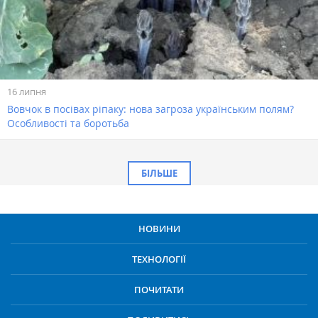
16 липня
Вовчок в посівах ріпаку: нова загроза українським полям?
Особливості та боротьба
БІЛЬШЕ
НОВИНИ
ТЕХНОЛОГІЇ
ПОЧИТАТИ