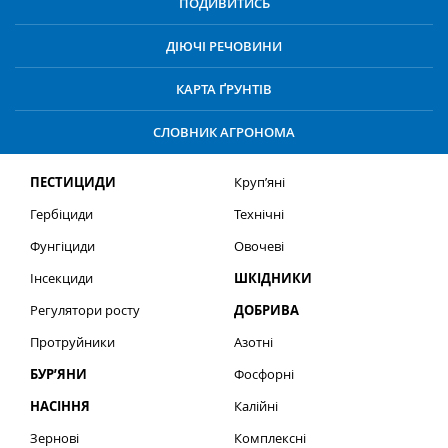
ПОДИВИТИСЬ
ДІЮЧІ РЕЧОВИНИ
КАРТА ҐРУНТІВ
СЛОВНИК АГРОНОМА
ПЕСТИЦИДИ
Круп’яні
Гербіциди
Технічні
Фунгіциди
Овочеві
Інсекциди
ШКІДНИКИ
Регулятори росту
ДОБРИВА
Протруйники
Азотні
БУР’ЯНИ
Фосфорні
НАСІННЯ
Калійні
Зернові
Комплексні