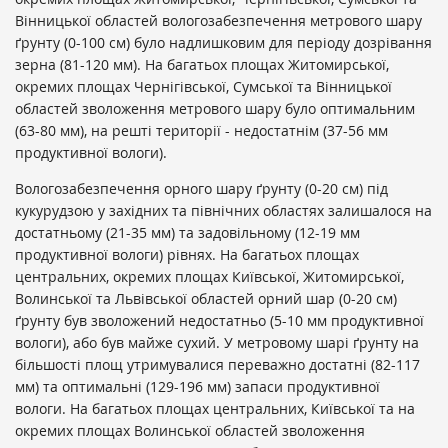
Вінницької областей вологозабезпечення метрового шару
ґрунту (0-100 см) було надлишковим для періоду дозрівання
зерна (81-120 мм). На багатьох площах Житомирської,
окремих площах Чернігівської, Сумської та Вінницької
областей зволоження метрового шару було оптимальним
(63-80 мм), на решті території - недостатнім (37-56 мм
продуктивної вологи).
Вологозабезпечення орного шару ґрунту (0-20 см) під
кукурудзою у західних та північних областях залишалося на
достатньому (21-35 мм) та задовільному (12-19 мм
продуктивної вологи) рівнях. На багатьох площах
центральних, окремих площах Київської, Житомирської,
Волинської та Львівської областей орний шар (0-20 см)
ґрунту був зволожений недостатньо (5-10 мм продуктивної
вологи), або був майже сухий. У метровому шарі ґрунту на
більшості площ утримувалися переважно достатні (82-117
мм) та оптимальні (129-196 мм) запаси продуктивної
вологи. На багатьох площах центральних, Київської та на
окремих площах Волинської областей зволоження