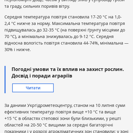
та граду, сильних поривів вітру.
Середня температура повітря становила 17-20 °С на 1,0-
2,4 °С нижче за норму. Максимальна температура повітря
підвищувалась до 32-35 °С (на поверхні ґрунту місцями до
70 °С), а мінімальна знижувалась до 9-12 °С. Середня
відносна вологість повітря становила 44-74%, мінімальна —
30% і нижче.
Погодні умови та їх вплив на захист рослин.
Досвід і поради аграріїв
Читати
За даними Укргідрометеоцентру, станом на 10 липня суми
ефективних температур повітря вище +10 °С та вище
+15 °С в областях степової зони були близькими, у решті
областей на 20-50 °С вищими за середні багаторічні
показники і у розрізі агрокліматичних зон становили: у зоні