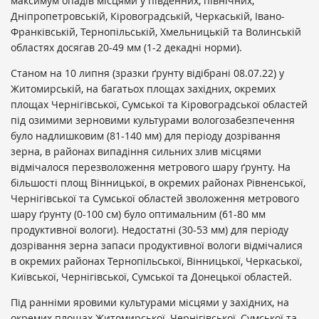
максимум опадів місцями у південних, північних,
Дніпропетровській, Кіровоградській, Черкаській, Івано-
Франківській, Тернопільській, Хмельницькій та Волинській
областях досягав 20-49 мм (1-2 декадні норми).
Станом на 10 липня (зразки ґрунту відібрані 08.07.22) у
Житомирській, на багатьох площах західних, окремих
площах Чернігівської, Сумської та Кіровоградської областей
під озимими зерновими культурами вологозабезпечення
було надлишковим (81-140 мм) для періоду дозрівання
зерна, в районах випадіння сильних злив місцями
відмічалося перезволоження метрового шару ґрунту. На
більшості площ Вінницької, в окремих районах Рівненської,
Чернігівської та Сумської областей зволоження метрового
шару ґрунту (0-100 см) було оптимальним (61-80 мм
продуктивної вологи). Недостатні (30-53 мм) для періоду
дозрівання зерна запаси продуктивної вологи відмічалися
в окремих районах Тернопільської, Вінницької, Черкаської,
Київської, Чернігівської, Сумської та Донецької областей.
Під ранніми яровими культурами місцями у західних, на
окремих площах Житомирської, Чернігівської, Сумської та