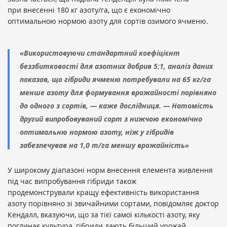
при внесенні 180 кг азоту/га, що є економічно
оптимальною нормою азоту для сортів озимого ячменю.
«Використовуючи стандартний коефіцієнт
беззбитковості для азотних добрив 5:1, аналіз даних
показав, що гібриди ячменю потребували на 65 кг/га
менше азоту для формування врожайності порівняно
до одного з сортів, — каже дослідниця. — Натомість
другий випробовуваний сорт з нижчою економічно
оптимальню нормою азоту, ніж у гібридів
забезпечував на 1,0 т/га меншу врожайність»
У широкому діапазоні норм внесення елемента живлення
під час випробування гібриди також
продемонстрували кращу ефективність використання
азоту порівняно зі звичайними сортами, повідомляє доктор
Кендалл, вказуючи, що за тієї самої кількості азоту, яку
поглинає культура, гібриди дають більший урожай.