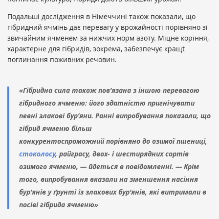
Подальші дослідження в Німеччині також показали, що
гібридний ячмінь дає перевагу у врожайності порівняно зі
звичайним ячменем за нижчих норм азоту. Міцне коріння,
характерне для гібридів, зокрема, забезпечує кращt
поглинання поживних речовин.
«Гібридна сила також пов’язана з іншою перевагою
гібридного ячменю: його здатністю пригнічувати
певні злакові бур’яни. Ранні випробування показали, що
гібрид ячменю більш
конкурентоспроможний порівняно до озимої пшениці,
стоколосу
, райграсу, двох- і шестирядних сортів
озимого ячменю, — йдеться в повідомленні. — Крім
того, випробування вказали на зменшення насіння
бур’янів у ґрунті із злакових бур’янів, які витримали в
посіві гібрида ячменю»