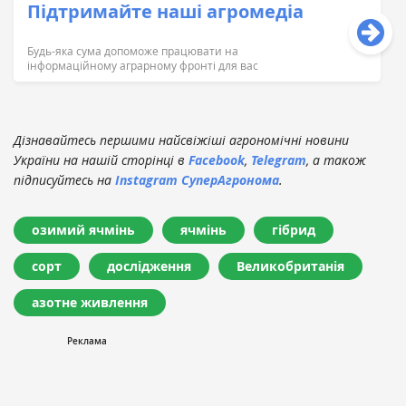
Підтримайте наші агромедіа
Будь-яка сума допоможе працювати на
інформаційному аграрному фронті для вас
Дізнавайтесь першими найсвіжіші агрономічні новини
України на нашій сторінці в
Facebook
,
Telegram
, а також
підписуйтесь на
Instagram СуперАгронома
.
озимий ячмінь
ячмінь
гібрид
сорт
дослідження
Великобританія
азотне живлення