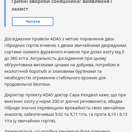
Грибні хвороби соняшника: виявлення і
захист
Читати
Дослідження провели ADAS з метою порівняння двох
гібридних сортів ячменю з двома звичайними дворядними
сортами озимого фуражного ячменю при дозах азоту від 0
до 360 кг/га. Актуальність дослідження при цьому
обґрунтована високими цінами на добрива, потребою в
екологічній боротьбі зі злаковими бур’янами та
необхідністю отримання стабільного врожаю для
продовольчої безпеки.
Директор проекту ADAS доктор Сара Кендалл каже, що при
внесенні азоту у нормі 200 кг діючої речовини/га, обидва
гібриди значно перевищили врожайність своїх звичайних
аналогів, забезпечивши 9,92 та 9,71 т/га. га проти 8,19 і 8,13
т/га (у звичайних сортів).
Зазначається, що подібна тенденція була помічена