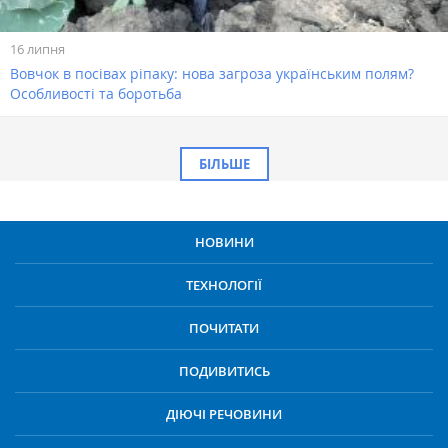
16 липня
Вовчок в посівах ріпаку: нова загроза українським полям?
Особливості та боротьба
БІЛЬШЕ
НОВИНИ
ТЕХНОЛОГІЇ
ПОЧИТАТИ
ПОДИВИТИСЬ
ДІЮЧІ РЕЧОВИНИ