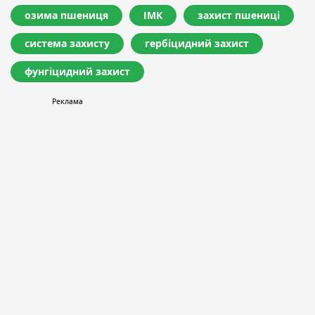
озима пшениця
ІМК
захист пшениці
система захисту
гербіцидний захист
фунгіцидний захист