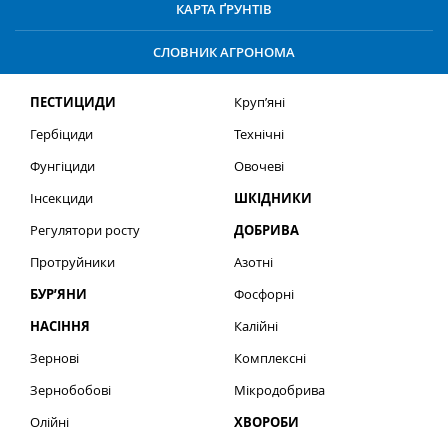
КАРТА ҐРУНТІВ
СЛОВНИК АГРОНОМА
ПЕСТИЦИДИ
Круп’яні
Гербіциди
Технічні
Фунгіциди
Овочеві
Інсекциди
ШКІДНИКИ
Регулятори росту
ДОБРИВА
Протруйники
Азотні
БУР’ЯНИ
Фосфорні
НАСІННЯ
Калійні
Зернові
Комплексні
Зернобобові
Мікродобрива
Олійні
ХВОРОБИ