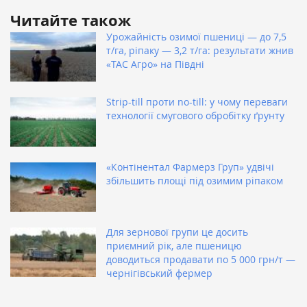
Читайте також
Урожайність озимої пшениці — до 7,5
т/га, ріпаку — 3,2 т/га: результати жнив
«ТАС Агро» на Півдні
Strip-till проти no-till: у чому переваги
технології смугового обробітку ґрунту
«Контінентал Фармерз Груп» удвічі
збільшить площі під озимим ріпаком
Для зернової групи це досить
приємний рік, але пшеницю
доводиться продавати по 5 000 грн/т —
чернігівський фермер