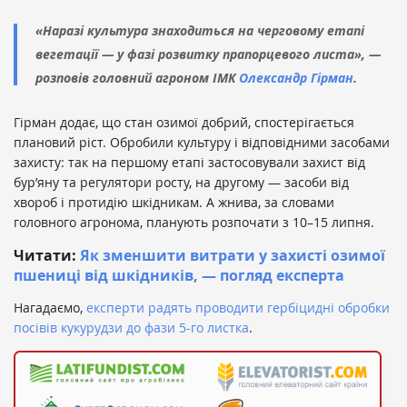
«Наразі культура знаходиться на черговому етапі
вегетації — у фазі розвитку прапорцевого листа», —
розповів головний агроном ІМК
Олександр Гірман
.
Гірман додає, що стан озимої добрий, спостерігається
плановий ріст. Обробили культуру і відповідними засобами
захисту: так на першому етапі застосовували захист від
бур’яну та регулятори росту, на другому — засоби від
хвороб і протидію шкідникам. А жнива, за словами
головного агронома, планують розпочати з 10–15 липня.
Читати:
Як зменшити витрати у захисті озимої
пшениці від шкідників, — погляд експерта
Нагадаємо,
експерти радять проводити гербіцидні обробки
посівів кукурудзи до фази 5-го листка
.