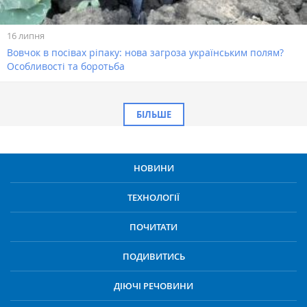
16 липня
Вовчок в посівах ріпаку: нова загроза українським полям?
Особливості та боротьба
БІЛЬШЕ
НОВИНИ
ТЕХНОЛОГІЇ
ПОЧИТАТИ
ПОДИВИТИСЬ
ДІЮЧІ РЕЧОВИНИ