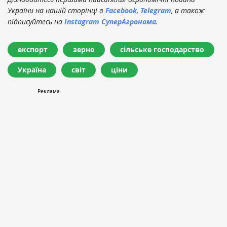
України на нашій сторінці в
Facebook
,
Telegram
, а також
підписуйтесь на
Instagram СуперАгронома
.
експорт
зерно
сільське господарство
Україна
світ
ціни