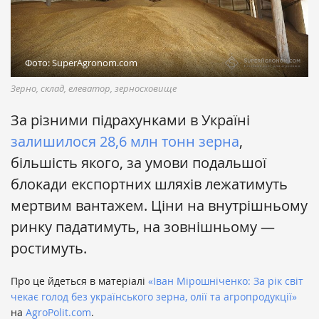
Фото: SuperAgronom.com
Зерно, склад, елеватор, зерносховище
За різними підрахунками в Україні
залишилося 28,6 млн тонн зерна
,
більшість якого, за умови подальшої
блокади експортних шляхів лежатимуть
мертвим вантажем. Ціни на внутрішньому
ринку падатимуть, на зовнішньому —
ростимуть.
Про це йдеться в матеріалі
«Іван Мірошніченко: За рік світ
чекає голод без українського зерна, олії та агропродукції»
на
AgroPolit.com
.