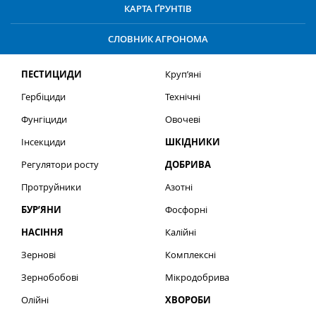
КАРТА ҐРУНТІВ
СЛОВНИК АГРОНОМА
ПЕСТИЦИДИ
Круп’яні
Гербіциди
Технічні
Фунгіциди
Овочеві
Інсекциди
ШКІДНИКИ
Регулятори росту
ДОБРИВА
Протруйники
Азотні
БУР’ЯНИ
Фосфорні
НАСІННЯ
Калійні
Зернові
Комплексні
Зернобобові
Мікродобрива
Олійні
ХВОРОБИ