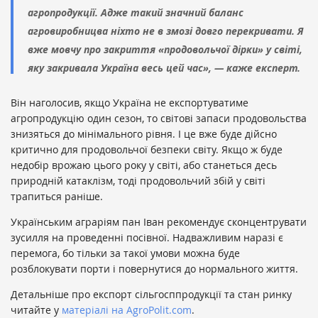
агропродукції. Адже такий значний баланс
агровиробницва ніхто не в змозі довго перекривати. Я
вже мовчу про закриття «продовольчої дірки» у світі,
яку закривала Україна весь цей час», — каже експерт.
Він наголосив, якщо Україна не експортуватиме
агропродукцію один сезон, то світові запаси продовольства
знизяться до мінімального рівня. І це вже буде дійсно
критично для продовольчої безпеки світу. Якщо ж буде
недобір врожаю цього року у світі, або станеться десь
природній катаклізм, тоді продовольчий збій у світі
трапиться раніше.
Українським аграріям пан Іван рекомендує сконцентрувати
зусилля на проведенні посівної. Надважливим наразі є
перемога, бо тільки за такої умови можна буде
розблокувати порти і повернутися до нормального життя.
Детальніше про експорт сільгосппродукції та стан ринку
читайте у
матеріалі на AgroPolit.com
.