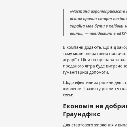
«Частина агропідприємств п
різних причин старт посівн
Україна має бути з хлібом!
війни», — повідомили в «БТУ
В компанії додають, що від зак
тому може оперативно постачат
аграріїв. Ціни на препарати за
проданого літра буде витрачено
гуманітарної допомоги.
Щодо ефективних рішень для ст
живлення і захисту рослин у скл
схем:
Економія на добри
Граундфікс
Для стартового живлення у вип