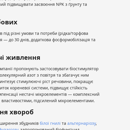
ний підвищувати засвоєння NPK з ґрунту та
бових
ів під різні умови та потреби (рідка/торфова
я — до 30 днів, додаткова фосформобілізація та
чі живлення
омпанії пропонують застосовувати біостимулятор
молекулярний азот з повітря та збагачує ним
, синтезує стимулюючі ріст речовини, покращує
иток кореневої системи, підвищує стійкість
омпенсації нестачі мікроелементів — комплексний
 властивостями, підсилений мікроелементами.
ня хвороб
оширення збудників
білої гнилі
та
альтернаріозу
,
фузаріозу
, запропонований біофунгіцид