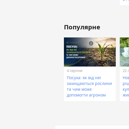
Популярне
4 серпня
22 
Посуха: як від неї
Нов
захищаються рослини
рі
та чим може
кул
допомогти агроном
жи