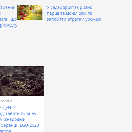
ктивний
У садах зростає ризик
:
парші та моніліозу: як
зали, що
запобігти втратам урожаю
природну
лютого
У-ЦЕНТР
едставить Україну
 міжнародній
нференції EGU-2023
встрії