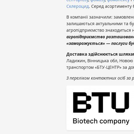
Склероцид
. Серед асортименту 
В компанії зазначили: замовленн
залишаються актуальними та бу
агропідприємство знаходиться н
агропідприємство розташоване
«заморожується» — послуги буду
Доставка здійснюється шлях
Ладижин, Вінницька обл, Новою
транспортом «БТУ-ЦЕНТР» за дом
З переліком контактних осіб за