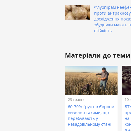
Флуопірам неефе
проти антракнозу
дослідження пока
збудники мають 
стійкість
Матеріали до теми
23 травня
10 
60-70% ґрунтів Європи
БТ
визнано такими, що
пр
перебувають у
на
незадовільному стані
ко
в А