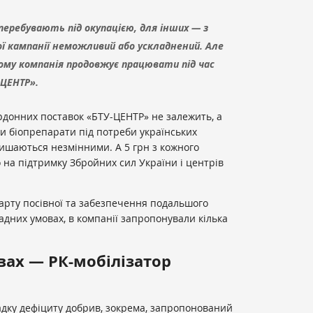
еребувають під окупацією, для інших — з
ої кампанії неможливий або ускладнений. Але
 Тому компанія продовжує працювати під час
-ЦЕНТР».
ордонних поставок «БТУ-ЦЕНТР» не залежить, а
и біопрепарати під потреби українських
лишаються незмінними. А 5 грн з кожного
 на підтримку Збройних сил України і центрів
арту посівної та забезпечення подальшого
адних умовах, в компанії запропонували кілька
вах — РК-мобілізатор
адку дефіциту добрив, зокрема, запропонований