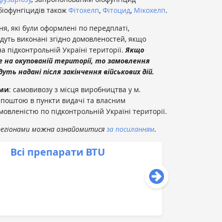
біофунгіцидів також
Фітохелп
,
Фітоцид
,
Мікохелп
.
я, які були оформлені по передплаті,
дуть виконані згідно домовленостей, якщо
а підконтрольній Україні території.
Якщо
 на окупованій території, то замовлення
ть надані після закінчення військових дій.
ами
: самовивозу з місця виробництва у м.
 поштою в пункти видачі та власним
овленістю по підконтрольній Україні території.
 регіонами можна ознайомитися
за посиланням
.
Всі препарати BTU