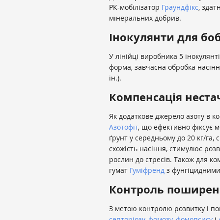
РК-мобілізатор
Граундфікс
, здат
мінеральних добрив.
Інокулянти для бо
У лінійці виробника 5 інокулянт
форма, завчасна обробка насінн
ін.).
Компенсація неста
Як додаткове джерело азоту в к
Азотофіт
, що ефективно фіксує 
ґрунт у середньому до 20 кг/га
схожість насіння, стимулює розв
рослин до стресів. Також для к
гумат
Гуміфренд
з фунгіцидними
Контроль поширен
З метою контролю розвитку і п
септоріозу
,
фомозу
,
фомопсису
і