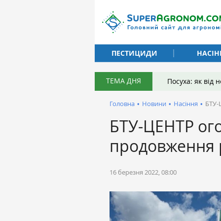
ПЕСТИЦИДИ
НАСІН
ТЕМА ДНЯ
Посуха: як від
Головна
•
Новини
•
Насіння
•
БТУ-
БТУ-ЦЕНТР ог
продовження р
16 березня 2022, 08:00