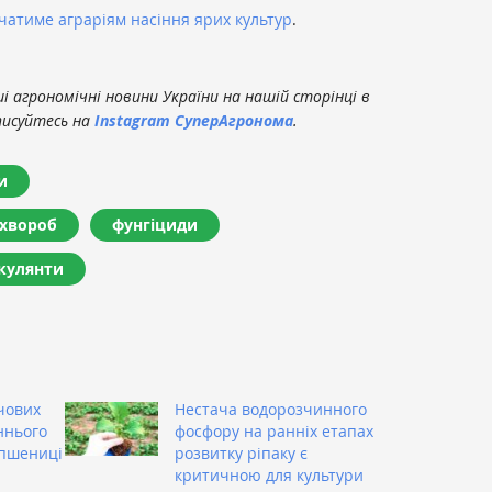
ачатиме аграріям насіння ярих культур
.
 агрономічні новини України на нашій сторінці в
писуйтесь на
Instagram СуперАгронома
.
и
 хвороб
фунгіциди
кулянти
чових
Нестача водорозчинного
ннього
фосфору на ранніх етапах
 пшениці
розвитку ріпаку є
критичною для культури