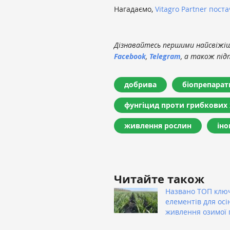
Нагадаємо,
Vitagro Partner пост
Дізнавайтесь першими найсвіжіші
Facebook
,
Telegram
, а також під
добрива
біопрепарат
фунгіцид проти грибкових
живлення рослин
іно
Читайте також
Названо ТОП клю
елементів для осі
живлення озимої