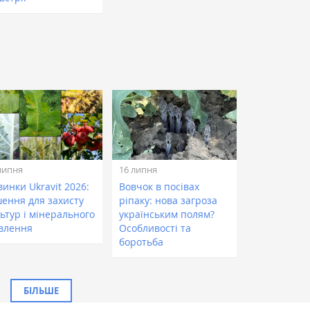
липня
16 липня
инки Ukravit 2026:
Вовчок в посівах
шення для захисту
ріпаку: нова загроза
ьтур і мінерального
українським полям?
влення
Особливості та
боротьба
БІЛЬШЕ