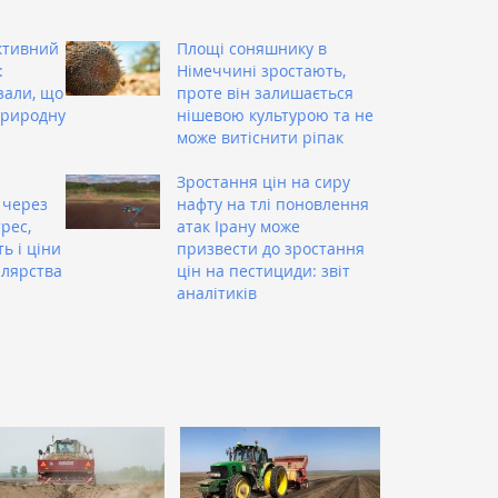
ктивний
Площі соняшнику в
:
Німеччині зростають,
зали, що
проте він залишається
природну
нішевою культурою та не
може витіснити ріпак
Зростання цін на сиру
 через
нафту на тлі поновлення
рес,
атак Ірану може
ь і ціни
призвести до зростання
плярства
цін на пестициди: звіт
аналітиків