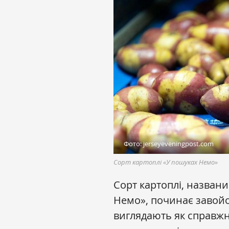
Фото: jerseyeveningpost.com
Сорт картоплі «У пошуках Немо»
Сорт картоплі, назван
Немо», починає завой
виглядають як справжн