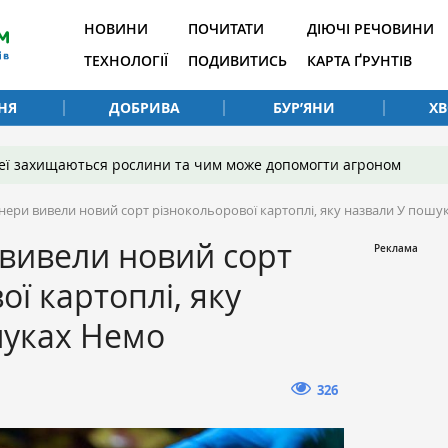
НОВИНИ
ПОЧИТАТИ
ДІЮЧІ РЕЧОВИНИ
ТЕХНОЛОГІЇ
ПОДИВИТИСЬ
КАРТА ҐРУНТІВ
НЯ
ДОБРИВА
БУР’ЯНИ
Х
 неї захищаються рослини та чим може допомогти агроном
нери вивели новий сорт різнокольорової картоплі, яку назвали У пош
вивели новий сорт
ї картоплі, яку
шуках Немо
326