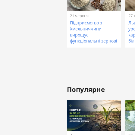
21 червня
27 
Підприємство з
Льв
Хмельниччини
ур
вирощує
ка
функціональні зернові
бі
Популярне