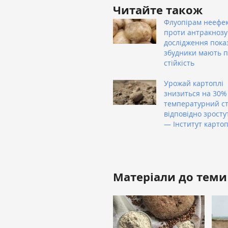
Читайте також
Флуопірам неефе
проти антракнозу
дослідження пока
збудники мають 
стійкість
Урожай картоплі
знизиться на 30%
температурний ст
відповідно зростут
— Інститут карто
Матеріали до теми