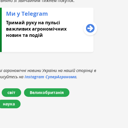
івняно зі звичайним тижнем покупок.
Ми у Telegram
Тримай руку на пульсі
важливих агрономічних
новин та подій
 агрономічні новини України на нашій сторінці в
писуйтесь на
Instagram СуперАгронома
.
світ
Великобританія
наука