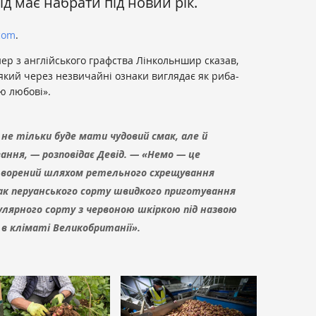
д має набрати під новий рік.
com
.
нер з англійського графства Лінкольншир сказав,
кий через незвичайні ознаки виглядає як риба-
ю любові».
не тільки буде мати чудовий смак, але й
ння, — розповідає Девід. — «Немо — це
створений шляхом ретельного схрещування
ак перуанського сорту швидкого приготування
пулярного сорту з червоною шкіркою під назвою
е в кліматі Великобританії».