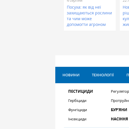
4 серпня
22 
Посуха: як від неї
Нов
захищаються рослини
рі
та чим може
кул
допомогти агроном
жи
НОВИНИ
ТЕХНОЛОГІЇ
П
ПЕСТИЦИДИ
Регулятор
Гербіциди
Протруйн
Фунгіциди
БУР’ЯНИ
Інсекциди
НАСІННЯ