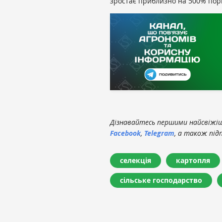
зростає приблизно на 500% пор
Дізнавайтесь першими найсвіжіші
Facebook
,
Telegram
, а також під
селекція
картопля
сільське господарство