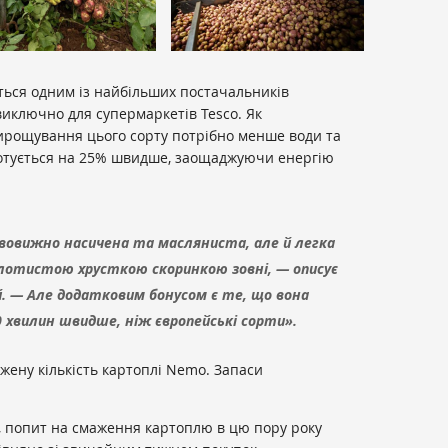
ься одним із найбільших постачальників
виключно для супермаркетів Tesco. Як
ирощування цього сорту потрібно менше води та
і готується на 25% швидше, заощаджуючи енергію
ивовижно насичена та масляниста, але й легка
олотистою хрусткою скоринкою зовні, — описує
. — Але додатковим бонусом є те, що вона
0 хвилин швидше, ніж європейські сорти».
жену кількість картоплі Nemo. Запаси
, попит на смаження картоплю в цю пору року