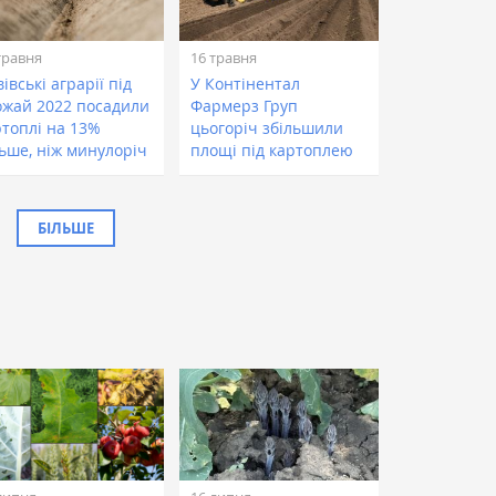
травня
16 травня
івські аграрії під
У Контінентал
ожай 2022 посадили
Фармерз Груп
ртоплі на 13%
цьогоріч збільшили
льше, ніж минулоріч
площі під картоплею
БІЛЬШЕ