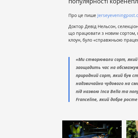
популярності коренеплі
Про це пише
Jerseyeveningpost.
Доктор Девід Нельсон, селекціо
що працювати з новим сортом, я
клоун, було «справжньою праце
«Ми створювали сорт, який 
заощадить час на обсмажува
природний сорт, який був 
надзвичайно чудового на см
під назвою Inca Bella та по
Franceline, який добре рост