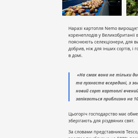
Наразі картопля Nemo вирощуєт
коренеплодів у Великобританії 
пояснюють селекціонери, для в
добрив, ніж для інших сортів, 
в домі.
«На смак вона не тільки д
та пухнаста всередині, з з
новий сорт картоплі вчений
запікається приблизно на 1
Цьогоріч господарство має обме
зберігають для різдвяних свят.
За словами представників Tesco