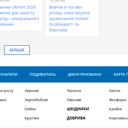
липня
16 липня
инки Ukravit 2026:
Вовчок в посівах
шення для захисту
ріпаку: нова загроза
ьтур і мінерального
українським полям?
влення
Особливості та
боротьба
БІЛЬШЕ
ОЧИТАТИ
ПОДИВИТИСЬ
ДІЮЧІ РЕЧОВИНИ
КАРТА 
и росту
Зернові
Технічні
Азотні
ики
Зернобобові
Овочеві
Фосфорні
Олійні
ШКІДНИКИ
Калійні
Круп’яні
ДОБРИВА
Комплексн