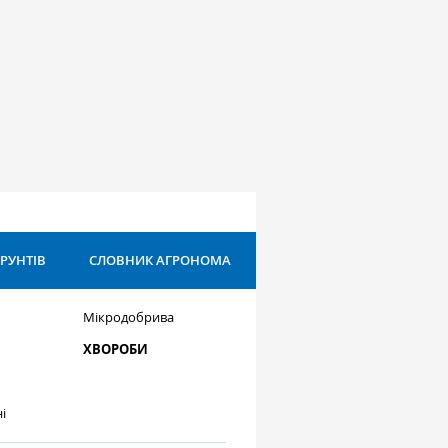
ҐРУНТІВ
СЛОВНИК АГРОНОМА
Мікродобрива
ХВОРОБИ
і