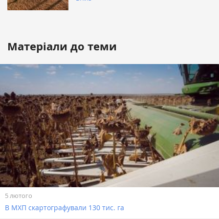
Матеріали до теми
5 лютого
В МХП скартографували 130 тис. га