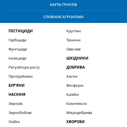
КАРТА ҐРУНТІВ
СЛОВНИК АГРОНОМА
ПЕСТИЦИДИ
Круп’яні
Гербіциди
Технічні
Фунгіциди
Овочеві
Інсекциди
ШКІДНИКИ
Регулятори росту
ДОБРИВА
Протруйники
Азотні
БУР’ЯНИ
Фосфорні
НАСІННЯ
Калійні
Зернові
Комплексні
Зернобобові
Мікродобрива
Олійні
ХВОРОБИ