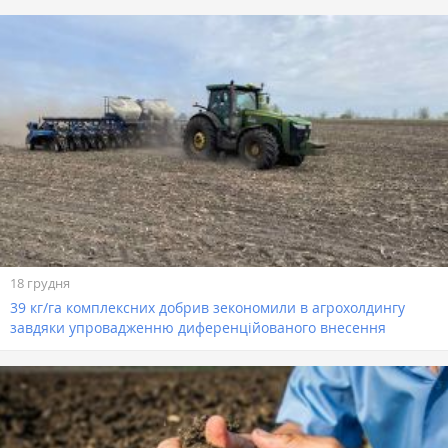
18 грудня
39 кг/га комплексних добрив зекономили в агрохолдингу
завдяки упровадженню диференційованого внесення