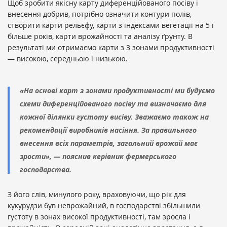
Щоб зробити якісну карту диференційованого посіву і
внесення добрив, потрібно означити контури полів,
створити карти рельєфу, карти з індексами вегетації на 5 і
більше років, карти врожайності та аналізу ґрунту. В
результаті ми отримаємо карти з 3 зонами продуктивності
— високою, середньою і низькою.
«На основі карт з зонами продуктивності ми будуємо
схеми диференційованого посіву та визначаємо для
кожної ділянки густоту висіву. Зважаємо також на
рекомендації виробників насіння. За правильного
внесення всіх параметрів, загальний врожай має
зрости», — пояснив керівник фермерського
господарства.
З його слів, минулого року, враховуючи, що рік для
кукурудзи був неврожайний, в господарстві збільшили
густоту в зонах високої продуктивності, там зросла і