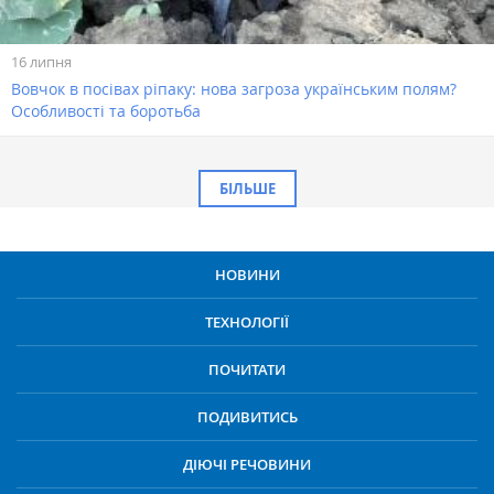
16 липня
Вовчок в посівах ріпаку: нова загроза українським полям?
Особливості та боротьба
БІЛЬШЕ
НОВИНИ
ТЕХНОЛОГІЇ
ПОЧИТАТИ
ПОДИВИТИСЬ
ДІЮЧІ РЕЧОВИНИ