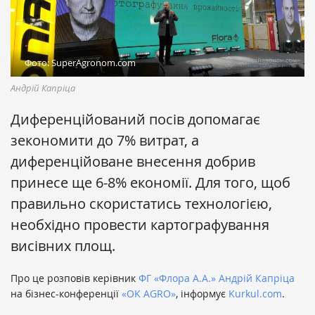
Фото: SuperAgronom.com
Андрій Капріца
Диференційований посів допомагає
зекономити до 7% витрат, а
диференційоване внесення добрив
принесе ще 6-8% економії. Для того, щоб
правильно скористатись технологією,
необхідно провести картографування
висівних площ.
Про це розповів керівник
ФГ «Флора А.А.»
Андрій Капріца
на бізнес-конференції
«OK AGRO»
, інформує
Kurkul.com
.