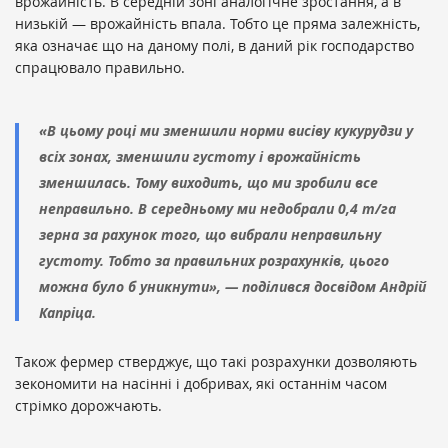
врожайність. В середній зоні аналогічне зростання, а в
низькій — врожайність впала. Тобто це пряма залежність,
яка означає що на даному полі, в даний рік господарство
спрацювало правильно.
«В цьому році ми зменшили норми висіву кукурудзи у
всіх зонах, зменшили густоту і врожайність
зменшилась. Тому виходить, що ми зробили все
неправильно. В середньому ми недобрали 0,4 т/га
зерна за рахунок того, що вибрали неправильну
густоту. Тобто за правильних розрахунків, цього
можна було б уникнути», — поділився досвідом Андрій
Капріца.
Також фермер стверджує, що такі розрахунки дозволяють
зекономити на насінні і добривах, які останнім часом
стрімко дорожчають.