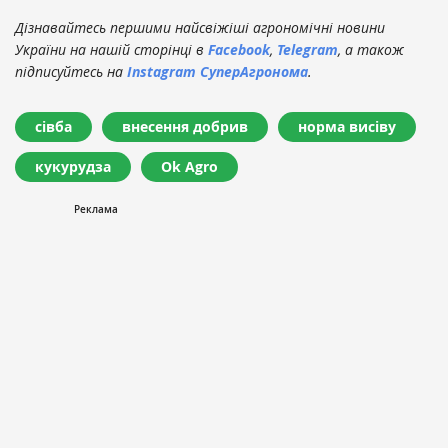
Дізнавайтесь першими найсвіжіші агрономічні новини
України на нашій сторінці в
Facebook
,
Telegram
, а також
підписуйтесь на
Instagram СуперАгронома
.
сівба
внесення добрив
норма висіву
кукурудза
Ok Agro