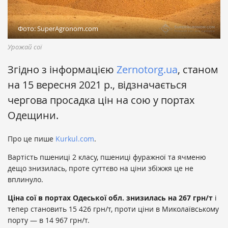
Фото: SuperAgronom.com
Урожай сої
Згідно з інформацією
Zernotorg.ua
, станом
на 15 вересня 2021 р., відзначається
чергова просадка цін на сою у портах
Одещини.
Про це пише
Kurkul.com
.
Вартість пшениці 2 класу, пшениці фуражної та ячменю
дещо знизилась, проте суттєво на ціни збіжжя це не
вплинуло.
Ціна сої в портах Одеської обл. знизилась на 267 грн/т
і
тепер становить 15 426 грн/т, проти ціни в Миколаївському
порту — в 14 967 грн/т.