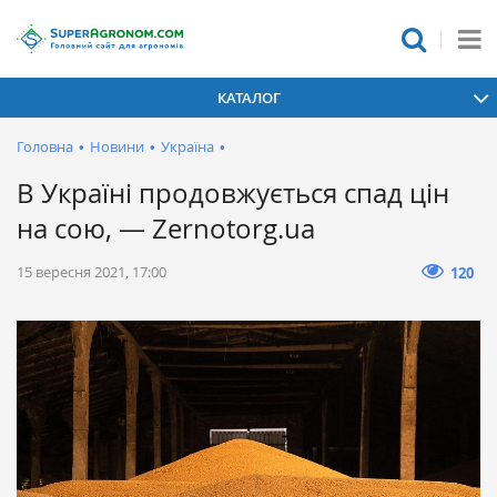
КАТАЛОГ
Головна
•
Новини
•
Україна
•
В Україні продовжується спад цін
на сою, — Zernotorg.ua
15 вересня 2021, 17:00
120