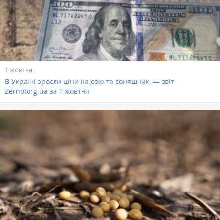
1 жовтня
В Україні зросли ціни на сою та соняшник, — звіт
Zernotorg.ua за 1 жовтня