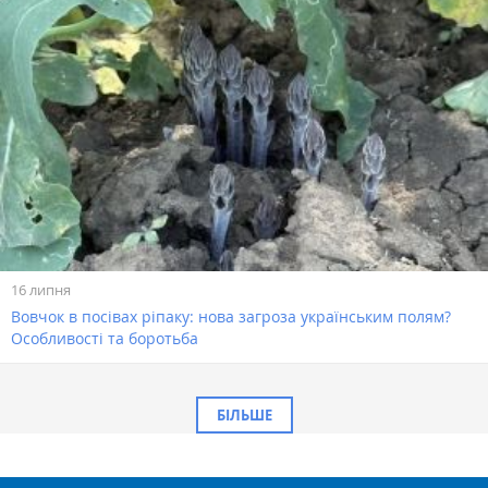
16 липня
Вовчок в посівах ріпаку: нова загроза українським полям?
Особливості та боротьба
БІЛЬШЕ