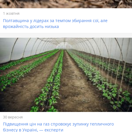
1 жовтня
Полтавщина у лідерах за темпом збирання сої, але
врожайність досить низька
30 вересня
Підвищення цін на газ спровокує зупинку тепличного
бізнесу в Україні, — експерти