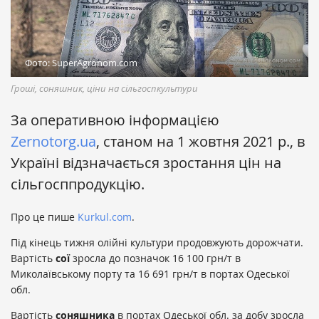
Фото: SuperAgronom.com
Гроші, соняшник, ціни на сільгоспкультури
За оперативною інформацією
Zernotorg.ua
, станом на 1 жовтня 2021 р., в
Україні відзначається зростання цін на
сільгосппродукцію.
Про це пише
Kurkul.com
.
Під кінець тижня олійні культури продовжують дорожчати.
Вартість
сої
зросла до позначок 16 100 грн/т в
Миколаївському порту та 16 691 грн/т в портах Одеської
обл.
Вартість
соняшника
в портах Одеської обл. за добу зросла