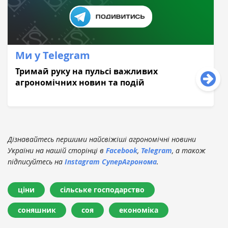
Ми у Telegram
Тримай руку на пульсі важливих
агрономічних новин та подій
Дізнавайтесь першими найсвіжіші агрономічні новини
України на нашій сторінці в
Facebook
,
Telegram
, а також
підписуйтесь на
Instagram СуперАгронома
.
ціни
сільське господарство
соняшник
соя
економіка