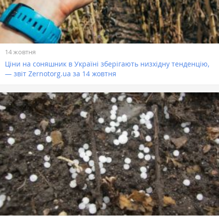
14 жовтня
Ціни на соняшник в Україні зберігають низхідну тенденцію,
— звіт Zernotorg.ua за 14 жовтня