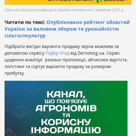
Ціни на сільгосппродукцію в Україні станом на 1 жовтня 2021 р.
Читати по темі:
Опубліковано рейтинг областей
України за валовим збором та урожайністю
сільгоспкультур
Підібрати вигідні варіанти продажу зерна можливо за
допомогою сервісу
Підбір Угод
від Zernotorg.ua. Сервіс
щоденно аналізує реальні пропозиції, обчислює вартість
логістики та сортує варіанти продажу за розміром
прибутку.