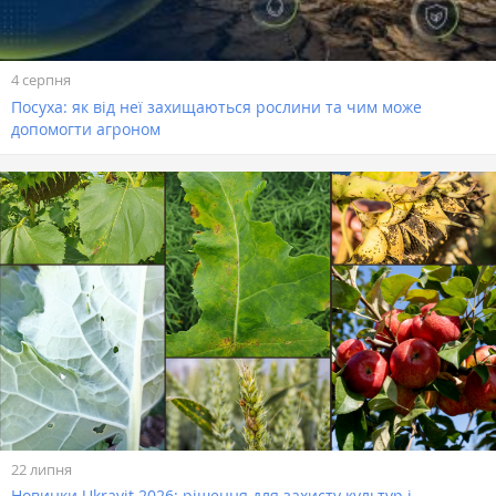
4 серпня
Посуха: як від неї захищаються рослини та чим може
допомогти агроном
22 липня
Новинки Ukravit 2026: рішення для захисту культур і