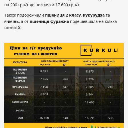
на 200 грн/т до позначки 17 600 грн/т.
Також подорожчали
пшениця
2 класу
,
кукурудза
та
ячмінь
, а от
пшениця фуражна
подешевшала на кілька
позицій.