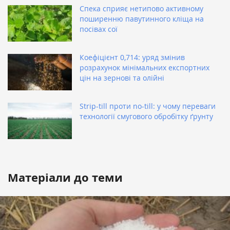
Спека сприяє нетипово активному
поширенню павутинного кліща на
посівах сої
Коефіцієнт 0,714: уряд змінив
розрахунок мінімальних експортних
цін на зернові та олійні
Strip-till проти no-till: у чому переваги
технології смугового обробітку ґрунту
Матеріали до теми