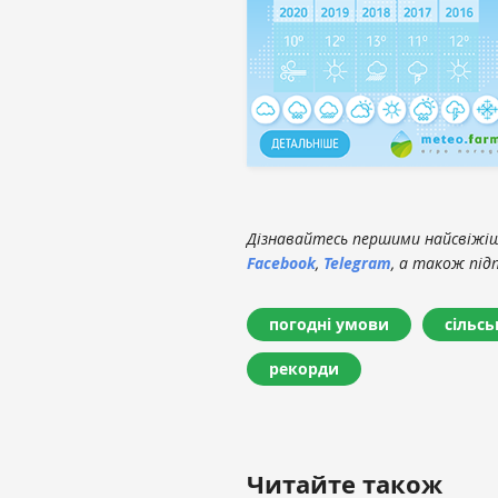
Дізнавайтесь першими найсвіжіші
Facebook
,
Telegram
, а також під
погодні умови
сільсь
рекорди
Читайте також