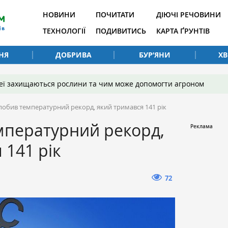
НОВИНИ
ПОЧИТАТИ
ДІЮЧІ РЕЧОВИНИ
ТЕХНОЛОГІЇ
ПОДИВИТИСЬ
КАРТА ҐРУНТІВ
НЯ
ДОБРИВА
БУР’ЯНИ
Х
 неї захищаються рослини та чим може допомогти агроном
 побив температурний рекорд, який тримався 141 рік
мпературний рекорд,
 141 рік
72