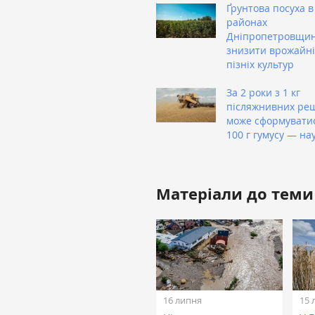
Ґрунтова посуха в
районах
Дніпропетровщи
знизити врожайні
пізніх культур
За 2 роки з 1 кг
післяжнивних ре
може сформувати
100 г гумусу — на
Матеріали до теми
16 липня
15 