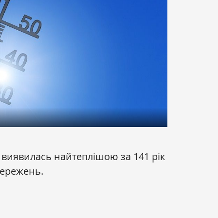
я виявилась найтеплішою за 141 рік
тережень.