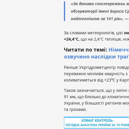
«За даними спостережень м
обсерваторії імені Бориса С
найтеплішою за 141 рік», —
За словами метеорологів, цієї
но
+24,4°С
, що на 2,4°С тепліше, ніж
Читати по темі:
Німечч
озвучено наслідки траг
Раніше Укргідрометцентр повідо
переважно мінлива хмарність з
коливатиметься від +23℃ у Карп
Також зазначається, що у липні
91 мм, що близько до кліматичн
України, у більшості регіонів 
та грозами.