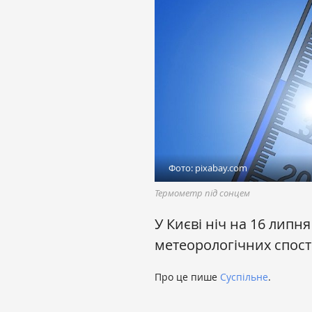
Фото: pixabay.com
Термометр під сонцем
У Києві ніч на 16 липн
метеорологічних спос
Про це пише
Суспільне
.