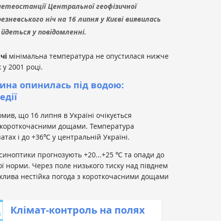
етеостанції Центральної геофізичної
резневського ніч на 16 липня у Києві виявилась
 йдеться у повідомленні.
чі
мінімальна температура не опустилася нижче
 у 2001 році.
ина опинилась під водою:
едії
мив, що 16 липня в Україні очікується
 короткочасними дощами. Температура
атах і до +36℃ у центральній Україні.
 синоптики прогнозують +20...+25 ℃ та опади до
ої норми. Через поле низького тиску над півднем
можлива нестійка погода з короткочасними дощами
Клімат-контроль на полях