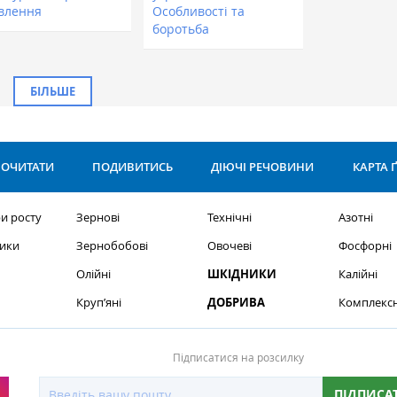
влення
Особливості та
боротьба
БІЛЬШЕ
ОЧИТАТИ
ПОДИВИТИСЬ
ДІЮЧІ РЕЧОВИНИ
КАРТА 
и росту
Зернові
Технічні
Азотні
ики
Зернобобові
Овочеві
Фосфорні
Олійні
ШКІДНИКИ
Калійні
Круп’яні
ДОБРИВА
Комплексн
Підписатися на розсилку
ПІДПИСА