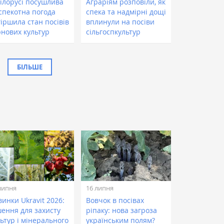
Білорусі посушлива
Аграріям розповіли, як
 спекотна погода
спека та надмірні дощі
іршила стан посівів
вплинули на посіви
рнових культур
сільгоспкультур
БІЛЬШЕ
липня
16 липня
инки Ukravit 2026:
Вовчок в посівах
шення для захисту
ріпаку: нова загроза
ьтур і мінерального
українським полям?