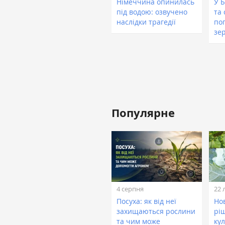
Німеччина опинилась
У 
під водою: озвучено
та
наслідки трагедії
пог
зе
Популярне
4 серпня
22 
Посуха: як від неї
Нов
захищаються рослини
рі
та чим може
кул