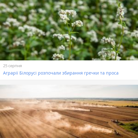
25 серпня
Аграрії Білорусі розпочали збирання гречки та проса