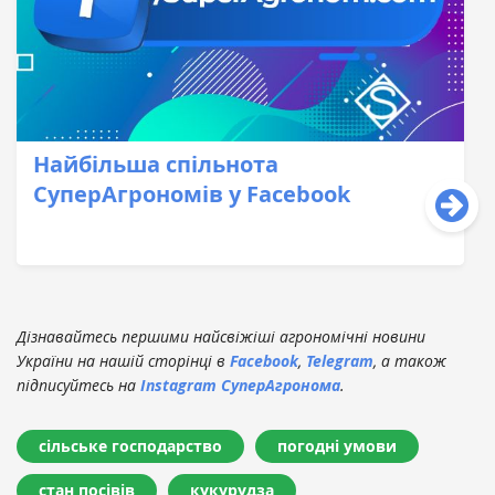
Найбільша спільнота
СуперАгрономів у Facebook
Дізнавайтесь першими найсвіжіші агрономічні новини
України на нашій сторінці в
Facebook
,
Telegram
, а також
підписуйтесь на
Instagram СуперАгронома
.
сільське господарство
погодні умови
стан посівів
кукурудза