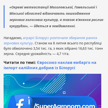
«Окремі метеостанції Могилевської, Гомельської і
Мінської областей відзначають пошкодження
зернових колосових культур, а також в’янення рослин
кукурудзи», — йдеться в повідомленні.
Нагадаємо,
аграрії Білорусі розпочали збирання ранніх
зернових культур
. Станом на 8 липня всього по республіці
було обмолочено 3,54 тис. га, з яких зібрано 16,63 тис. тонн
зерна. Середня урожайність — 4,7 т/га.
Читати по темі:
Євросоюз наклав ембарго на
імпорт калійних добрив із Білорусі