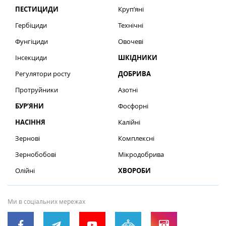
ПЕСТИЦИДИ
Круп’яні
Гербіциди
Технічні
Фунгіциди
Овочеві
Інсекциди
ШКІДНИКИ
Регулятори росту
ДОБРИВА
Протруйники
Азотні
БУР’ЯНИ
Фосфорні
НАСІННЯ
Калійні
Зернові
Комплексні
Зернобобові
Мікродобрива
Олійні
ХВОРОБИ
Ми в соціальних мережах