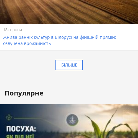
18 серпня
Жнива ранніх культур в Білорусі на фінішній прямій:
озвучена врожайність
БІЛЬШЕ
Популярне