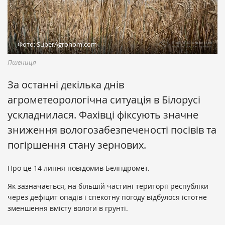
Фото: SuperAgronom.com
Пшениця
За останні декілька днів
агрометеорологічна ситуація в Білорусі
ускладнилася. Фахівці фіксують значне
зниження вологозабезпеченості посівів та
погіршення стану зернових.
Про це 14 липня повідомив Белгідромет.
Як зазначається, на більшій частині території республіки
через дефіцит опадів і спекотну погоду відбулося істотне
зменшення вмісту вологи в грунті.