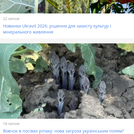
22 липня
Новинки Ukravit 2026: рішення для захисту культур і
мінерального живлення
16 липня
Вовчок в посівах ріпаку: нова загроза українським полям?