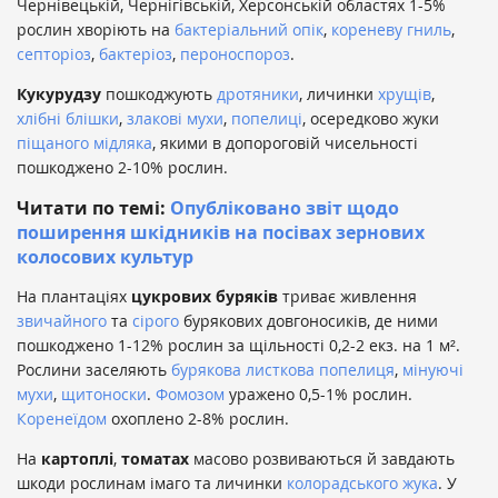
Чернівецькій, Чернігівській, Херсонській областях 1-5%
рослин хворіють на
бактеріальний опік
,
кореневу гниль
,
септоріоз
,
бактеріоз
,
пероноспороз
.
Кукурудзу
пошкоджують
дротяники
, личинки
хрущів
,
хлібні блішки
,
злакові мухи
,
попелиці
, осередково жуки
піщаного мідляка
, якими в допороговій чисельності
пошкоджено 2-10% рослин.
Читати по темі:
Опубліковано звіт щодо
поширення шкідників на посівах зернових
колосових культур
На плантаціях
цукрових буряків
триває живлення
звичайного
та
сірого
бурякових довгоносиків, де ними
пошкоджено 1-12% рослин за щільності 0,2-2 екз. на 1 м².
Рослини заселяють
бурякова листкова попелиця
,
мінуючі
мухи
,
щитоноски
.
Фомозом
уражено 0,5-1% рослин.
Коренеїдом
охоплено 2-8% рослин.
На
картоплі
,
томатах
масово розвиваються й завдають
шкоди рослинам імаго та личинки
колорадського жука
. У