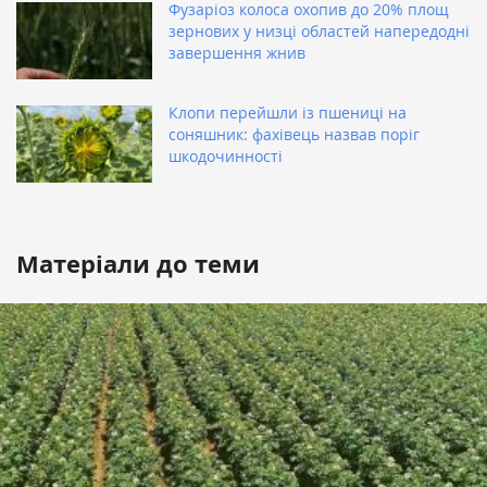
Фузаріоз колоса охопив до 20% площ
зернових у низці областей напередодні
завершення жнив
Клопи перейшли із пшениці на
соняшник: фахівець назвав поріг
шкодочинності
Матеріали до теми