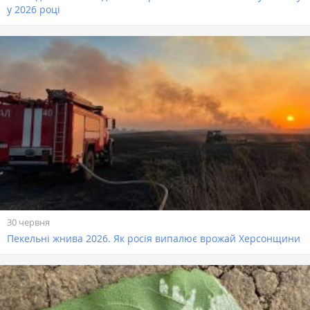
у 2026 році
30 червня
Пекельні жнива 2026. Як росія випалює врожай Херсонщини