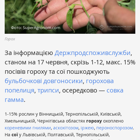
Фото: SuperAgronom.com
Горох
За інформацією
Держпродспоживслужби
,
станом на 17 червня, скрізь 1-12, макс. 15%
посівів гороху та сої пошкоджують
бульбочкові довгоносики
,
горохова
попелиця
,
трипси
, осередково —
совка
гамма
.
1-15% рослин у Вінницькій, Тернопільській, Київській,
Хмельницькій, Чернігівська областях
гороху
охоплено
кореневими гнилями
,
аскохітозом
,
іржею
,
пероноспорозом
.
На
сої
у Львівській, Полтавській, Тернопільській,