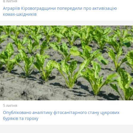
8 липня
Аграріїв Кіровоградщини попередили про активізацію
комах-шкідників
5 липня
Опубліковано аналітику фітосанітарного стану цукрових
буряків та гороху