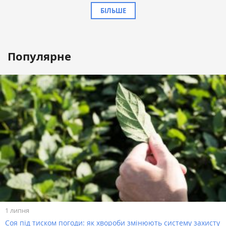
БІЛЬШЕ
Популярне
1 липня
Соя під тиском погоди: як хвороби змінюють систему захисту