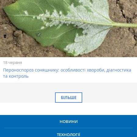
18 червня
Пероноспороз соняшнику: особливості хвороби, діагностика
та контроль
БІЛЬШЕ
НОВИНИ
ТЕХНОЛОГІЇ