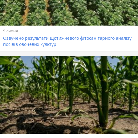
9 липня
Озвучено результати щотижневого фітосанітарного аналізу
посівів овочевих культур