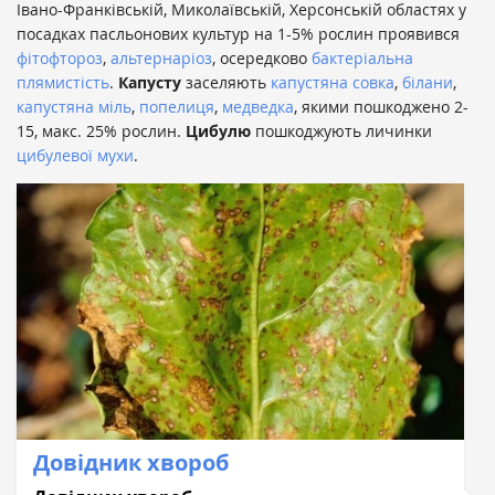
Івано-Франківській, Миколаївській, Херсонській областях у
посадках пасльонових культур на 1-5% рослин проявився
фітофтороз
,
альтернаріоз
, осередково
бактеріальна
плямистість
.
Капусту
заселяють
капустяна совка
,
білани
,
капустяна міль
,
попелиця
,
медведка
, якими пошкоджено 2-
15, макс. 25% рослин.
Цибулю
пошкоджують личинки
цибулевої мухи
.
Довідник хвороб