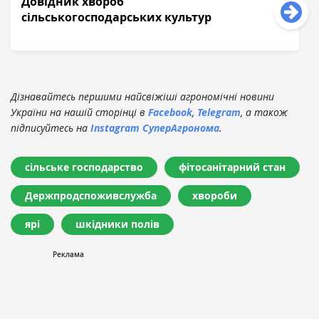
Довідник хвороб
сільськогосподарських культур
Дізнавайтесь першими найсвіжіші агрономічні новини
України на нашій сторінці в
Facebook
,
Telegram
, а також
підписуйтесь на
Instagram СуперАгронома
.
сільське господарство
фітосанітарний стан
Держпродспоживслужба
хвороби
ярі
шкідники полів