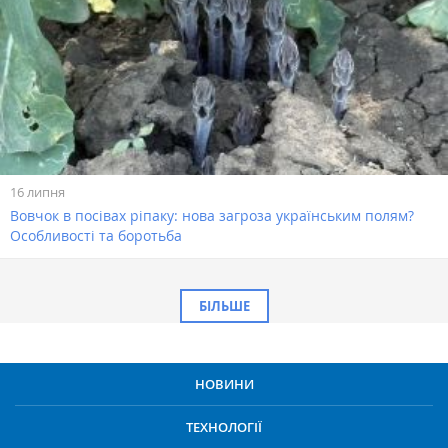
16 липня
Вовчок в посівах ріпаку: нова загроза українським полям?
Особливості та боротьба
БІЛЬШЕ
НОВИНИ
ТЕХНОЛОГІЇ