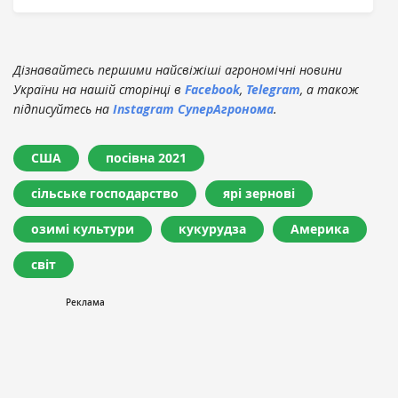
Дізнавайтесь першими найсвіжіші агрономічні новини
України на нашій сторінці в
Facebook
,
Telegram
, а також
підписуйтесь на
Instagram СуперАгронома
.
США
посівна 2021
сільське господарство
ярі зернові
озимі культури
кукурудза
Америка
світ