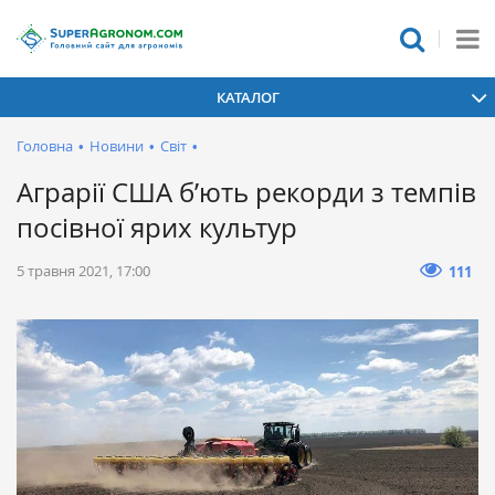
КАТАЛОГ
Головна
•
Новини
•
Світ
•
Аграрії США б’ють рекорди з темпів
посівної ярих культур
5 травня 2021, 17:00
111