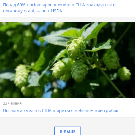
Понад 60% посівів ярої пшениці в США знаходяться в
поганому стані, — звіт USDA
22 червня
Посівами хмелю в США шириться небезпечний грибок
БІЛЬШЕ