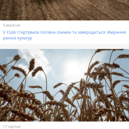
9 вересня
У США стартувала посівна озимих та завершується збирання
ранніх культур
17 серпня