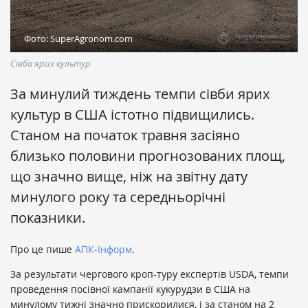
Фото: SuperAgronom.com
Cівба ярих культур
За минулий тиждень темпи сівби ярих
культур в США істотно підвищились.
Станом на початок травня засіяно
близько половини прогнозованих площ,
що значно вище, ніж на звітну дату
минулого року та середньорічні
показники.
Про це пише
АПК-Інформ
.
За результати чергового кроп-туру експертів USDA, темпи
проведення посівної кампанії кукурудзи в США на
минулому тижні значно прискорилися, і за станом на 2