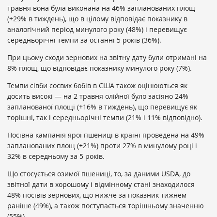
травня вона була виконана на 46% запланованих площ
(+29% в тиждень), що в цілому відповідає показнику в
аналогічний період минулого року (48%) і перевищує
середньорічні темпи за останні 5 років (36%).
При цьому сходи зернових на звітну дату були отримані на
8% площ, що відповідає показнику минулого року (7%).
Темпи сівби соєвих бобів в США також оцінюються як
досить високі — на 2 травня олійної було засіяно 24%
запланованої площі (+16% в тиждень), що перевищує як
торішні, так і середньорічні темпи (21% і 11% відповідно).
Посівна кампанія ярої пшениці в країні проведена на 49%
запланованих площ (+21%) проти 27% в минулому році і
32% в середньому за 5 років.
Що стосується озимої пшениці, то, за даними USDA, до
звітної дати в хорошому і відмінному стані знаходилося
48% посівів зернових, що нижче за показник тижнем
раніше (49%), а також поступається торішньому значенню
(55%).