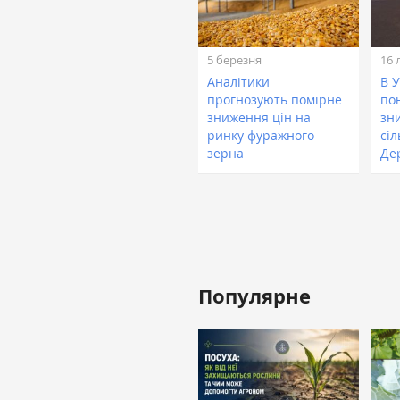
5 березня
16 
Аналітики
В 
прогнозують помірне
по
зниження цін на
зн
ринку фуражного
сі
зерна
Де
Популярне