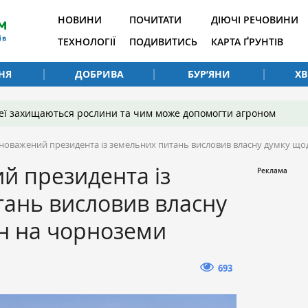
НОВИНИ
ПОЧИТАТИ
ДІЮЧІ РЕЧОВИНИ
ТЕХНОЛОГІЇ
ПОДИВИТИСЬ
КАРТА ҐРУНТІВ
НЯ
ДОБРИВА
БУР’ЯНИ
Х
 неї захищаються рослини та чим може допомогти агроном
новажений президента із земельних питань висловив власну думку що
й президента із
ань висловив власну
н на чорноземи
693