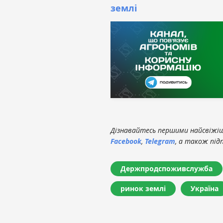
землі
Дізнавайтесь першими найсвіжіші
Facebook
,
Telegram
, а також під
Держпродспоживслужба
ринок землі
Україна