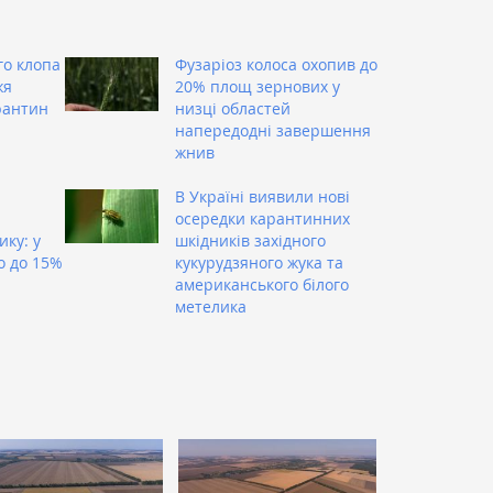
о клопа
Фузаріоз колоса охопив до
жя
20% площ зернових у
рантин
низці областей
напередодні завершення
жнив
В Україні виявили нові
осередки карантинних
ку: у
шкідників західного
о до 15%
кукурудзяного жука та
американського білого
метелика