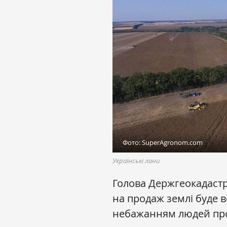
Фото: SuperAgronom.com
Українські лани
Голова Держгеокадаст
на продаж землі буде 
небажанням людей про