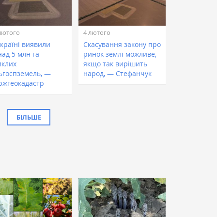
лютого
4 лютого
Україні виявили
Скасування закону про
над 5 млн га
ринок землі можливе,
иклих
якщо так вирішить
льгоспземель, —
народ, — Стефанчук
ржгеокадастр
БІЛЬШЕ