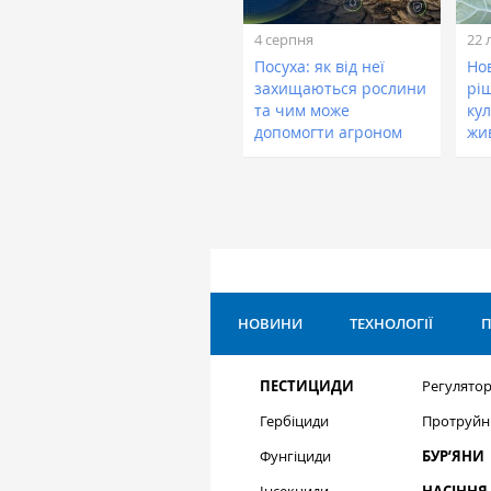
4 серпня
22 
Посуха: як від неї
Нов
захищаються рослини
рі
та чим може
кул
допомогти агроном
жи
НОВИНИ
ТЕХНОЛОГІЇ
П
ПЕСТИЦИДИ
Регулятор
Гербіциди
Протруйн
Фунгіциди
БУР’ЯНИ