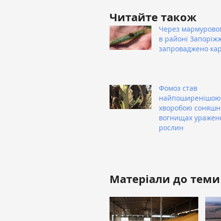
Читайте також
Через мармуровог
в районі Запоріж
запроваджено ка
Фомоз став
найпоширенішою
хворобою соняшни
вогнищах уражен
рослин
Матеріали до теми