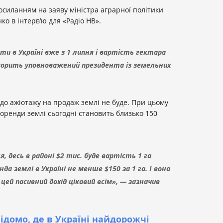
осиланням на заяву міністра аграрної політики
о в інтерв’ю для «Радіо НВ».
ти в Україні вже з 1 липня і вартість гектара
оворить уповноважений президента із земельних
 до ажіотажу на продаж землі не буде. При цьому
 оренди землі сьогодні становить близько 150
, десь в районі $2 тис. буде вартість 1 га
енда землі в Україні не менше $150 за 1 га. І вона
цей пасивний дохід цікавий всім», — зазначив
ідомо, де в Україні найдорожчі