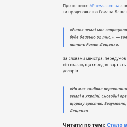
Про це пише
APnews.com.ua
з п
та продовольства Романа Лещенк
«Ринок землі має запрацюва
буде близько $2 тис.», — г
питань Роман Лещенко.
За словами міністра, передумов
він вказав, що середня вартість
доларів.
«На моє глибоке переконання
землі в Україні. Сьогодні ор
щороку зростає. Безумовно, 
Лещенко.
Читати по темі:
Стало в