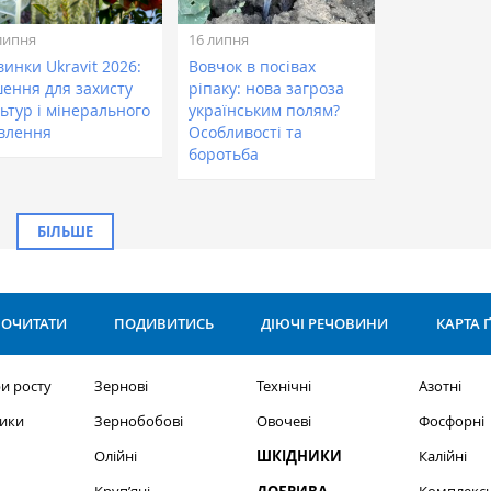
липня
16 липня
инки Ukravit 2026:
Вовчок в посівах
шення для захисту
ріпаку: нова загроза
ьтур і мінерального
українським полям?
влення
Особливості та
боротьба
БІЛЬШЕ
ОЧИТАТИ
ПОДИВИТИСЬ
ДІЮЧІ РЕЧОВИНИ
КАРТА 
и росту
Зернові
Технічні
Азотні
ики
Зернобобові
Овочеві
Фосфорні
Олійні
ШКІДНИКИ
Калійні