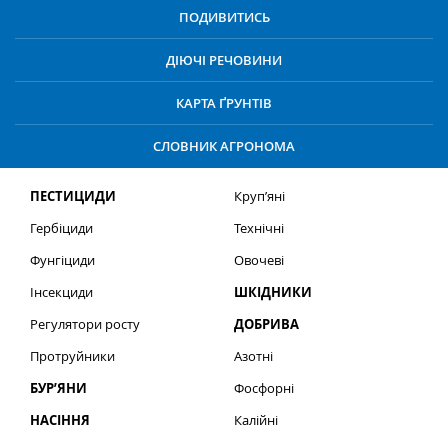
ПОДИВИТИСЬ
ДІЮЧІ РЕЧОВИНИ
КАРТА ҐРУНТІВ
СЛОВНИК АГРОНОМА
ПЕСТИЦИДИ
Круп’яні
Гербіциди
Технічні
Фунгіциди
Овочеві
Інсекциди
ШКІДНИКИ
Регулятори росту
ДОБРИВА
Протруйники
Азотні
БУР’ЯНИ
Фосфорні
НАСІННЯ
Калійні