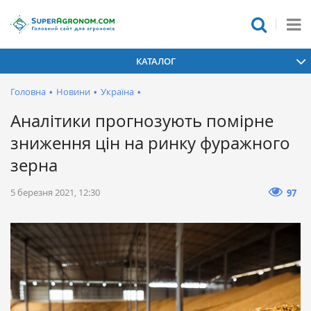
КАТАЛОГ
Головна
•
Новини
•
Україна
•
Аналітики прогнозують помірне
зниження цін на ринку фуражного
зерна
5 березня 2021, 12:30
97