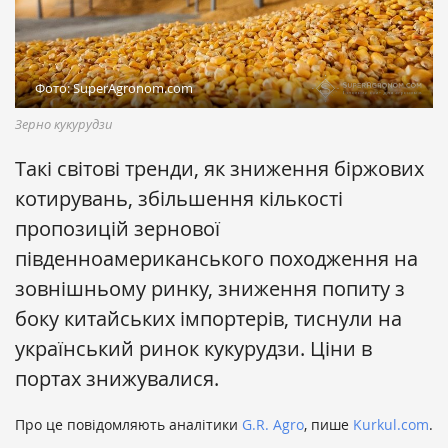
Фото: SuperAgronom.com
Зерно кукурудзи
Такі світові тренди, як зниження біржових
котирувань, збільшення кількості
пропозицій зернової
південноамериканського походження на
зовнішньому ринку, зниження попиту з
боку китайських імпортерів, тиснули на
український ринок кукурудзи. Ціни в
портах знижувалися.
Про це повідомляють аналітики
G.R. Agro
, пише
Kurkul.com
.