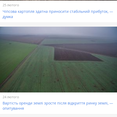
25 лютого
Чіпсова картопля здатна приносити стабільний прибуток, —
думка
24 лютого
Вартість оренди землі зросте після відкриття ринку землі, —
опитування