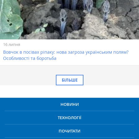
16 липня
Вовчок в посівах ріпаку: нова загроза українським полям?
Особливості та боротьба
БІЛЬШЕ
НОВИНИ
ТЕХНОЛОГІЇ
ПОЧИТАТИ