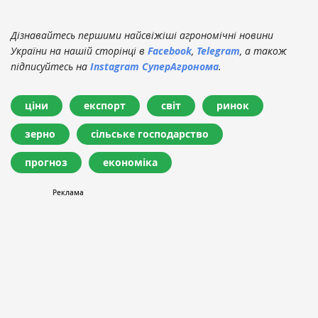
Дізнавайтесь першими найсвіжіші агрономічні новини
України на нашій сторінці в
Facebook
,
Telegram
, а також
підписуйтесь на
Instagram СуперАгронома
.
ціни
експорт
світ
ринок
зерно
сільське господарство
прогноз
економіка