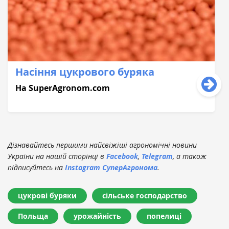
Насіння цукрового буряка
На SuperAgronom.com
Дізнавайтесь першими найсвіжіші агрономічні новини
України на нашій сторінці в
Facebook
,
Telegram
, а також
підписуйтесь на
Instagram СуперАгронома
.
цукрові буряки
сільське господарство
Польща
урожайність
попелиці