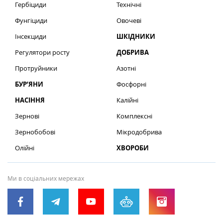
Гербіциди
Технічні
Фунгіциди
Овочеві
Інсекциди
ШКІДНИКИ
Регулятори росту
ДОБРИВА
Протруйники
Азотні
БУР’ЯНИ
Фосфорні
НАСІННЯ
Калійні
Зернові
Комплексні
Зернобобові
Мікродобрива
Олійні
ХВОРОБИ
Ми в соціальних мережах