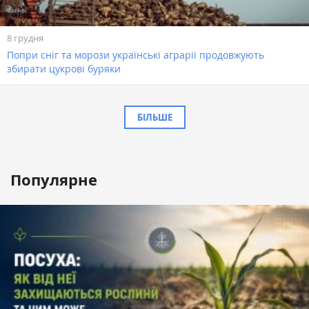
8 грудня
Попри сніг та морози українські аграрії продовжують
збирати цукрові буряки
БІЛЬШЕ
Популярне