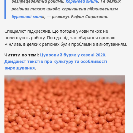
безпрецедентна роками,
коренева гниль
, і в деяких
регіонах також шкода, спричинена підживленням
бурякової молі
», — резюмує Рафал Страхота.
Спеціаліст підкреслив, що погодні умови також не
полегшують роботу. Погода під час збирання врожаю
мінлива, в деяких регіонах були проблеми з викопуванням.
Читати по темі:
Цукровий буряк у сезоні 2020.
Дайджест текстів про культуру та особливості
вирощування
.