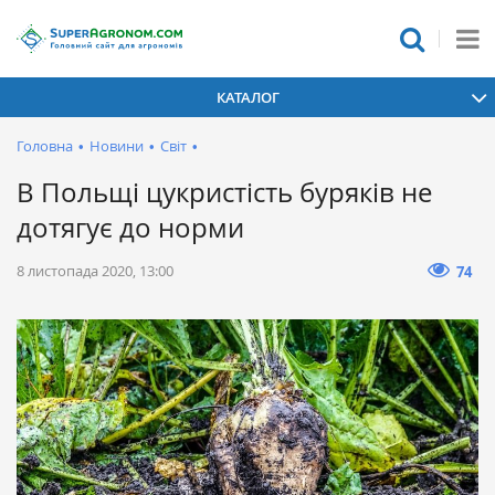
КАТАЛОГ
Головна
•
Новини
•
Світ
•
В Польщі цукристість буряків не
дотягує до норми
8 листопада 2020, 13:00
74