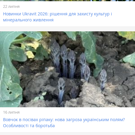
22 липня
Новинки Ukravit 2026: рішення для захисту культур і
мінерального живлення
16 липня
Вовчок в посівах ріпаку: нова загроза українським полям?
Особливості та боротьба