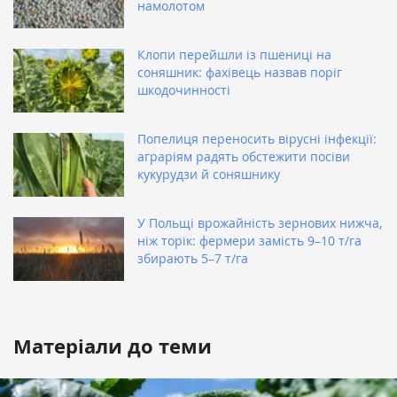
намолотом
Клопи перейшли із пшениці на
соняшник: фахівець назвав поріг
шкодочинності
Попелиця переносить вірусні інфекції:
аграріям радять обстежити посіви
кукурудзи й соняшнику
У Польщі врожайність зернових нижча,
ніж торік: фермери замість 9–10 т/га
збирають 5–7 т/га
Матеріали до теми