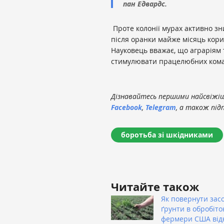
пан Едвардс.
Проте колонії мурах активно зн
після оранки майже місяць кори
Науковець вважає, що аграріям 
стимулювати працелюбних кома
Дізнавайтесь першими найсвіжіші
Facebook
,
Telegram
, а також під
боротьба зі шкідниками
Читайте також
Як повернути зас
ґрунти в обробіто
фермери США від