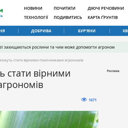
НОВИНИ
ПОЧИТАТИ
ДІЮЧІ РЕЧОВИНИ
ТЕХНОЛОГІЇ
ПОДИВИТИСЬ
КАРТА ҐРУНТІВ
НЯ
ДОБРИВА
БУР’ЯНИ
Х
 неї захищаються рослини та чим може допомогти агроном
ожуть стати вірними помічниками агрономів
ь стати вірними
агрономів
1671