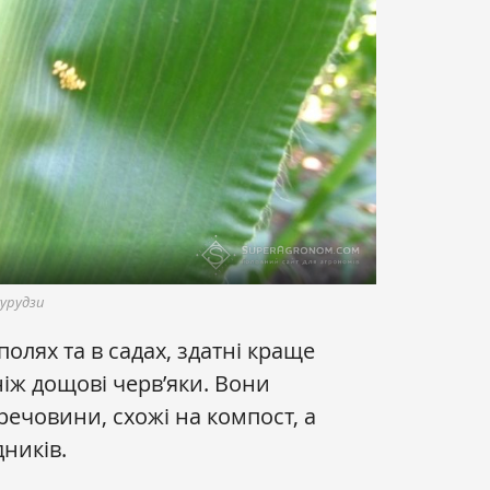
курудзи
олях та в садах, здатні краще
ніж дощові черв’яки. Вони
речовини, схожі на компост, а
ників.