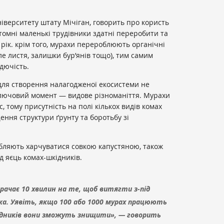
ніверситету штату Мічіган, говорить про користь
втомні маленькі трудівники здатні переробити та
а рік. крім того, мурахи перероблюють органічні
е листя, залишки бур’янів тощо), тим самим
одючість.
для створення налагодженої екосистеми не
Ключовий момент — видове різноманіття. Мурахи
с, тому присутність на полі кількох видів комах
ння структури ґрунту та боротьбу зі
бляють харчуватися совкою капустяною, також
 яєць комах-шкідників.
ачає 10 хвилин на те, щоб витягти з-під
а. Уявіть, якщо 100 або 1000 мурах працюють
кідників вони зможуть знищити», — говорить