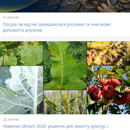
4 серпня
Посуха: як від неї захищаються рослини та чим може
допомогти агроном
22 липня
Новинки Ukravit 2026: рішення для захисту культур і