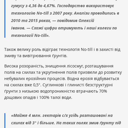
гумусу з 4,36 до 4,67%. Господарство використовує
технологію No-till з 2007 року. Аналізи проводились в
2010 та 2015 роках, — повідомив Олексій
Іванов. — Схожі цифри отримують і наші колеги по
технології No-till».
Також велику роль відіграє технологія No-till і в захисті від
змиву та вивітрювання ґрунтів.
Висока розораність, знищення лісосмуг, розташування
полів на схилах та укрупнення полів призвели до розвитку
небувалих ерозійних процесів. Водна ерозія відбувається
на сх
илах вже 0,5°. Суглинкові і глинисті безструктурні
ґрунти з низькою водопроникністю втрачають 70%
дощових опадів і 100% талої води.
«Майже 4 млн. гектарів с/х угідь розташовані на
схилах від 3° і більше. На таких полях змив ґрунту під