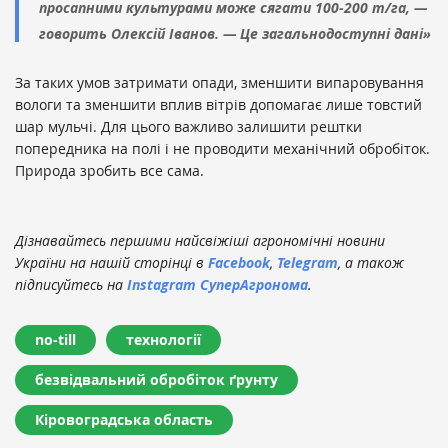
просапними культурами може сягати 100-200 т/га, —
говорить Олексій Іванов. — Це загальнодоступні дані»
За таких умов затримати опади, зменшити випаровування
вологи та зменшити вплив вітрів допомагає лише товстий
шар мульчі. Для цього важливо залишити рештки
попередника на полі і не проводити механічний обробіток.
Природа зробить все сама.
Дізнавайтесь першими найсвіжіші агрономічні новини
України на нашій сторінці в
Facebook
,
Telegram
, а також
підписуйтесь на
Instagram СуперАгронома
.
no-till
технології
безвідвальний обробіток ґрунту
Кіровоградська область