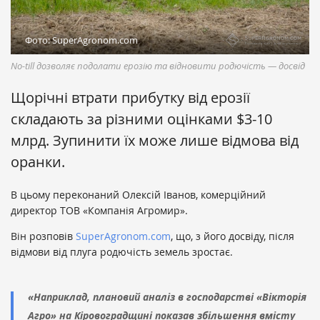
Фото: SuperAgronom.com
No-till дозволяє подолати ерозію та відновити родючість — досвід
Щорічні втрати прибутку від ерозії
складають за різними оцінками $3-10
млрд. Зупинити їх може лише відмова від
оранки.
В цьому переконаний Олексій Іванов, комерційний
директор ТОВ «Компанія Агромир».
Він розповів
SuperAgronom.com
, що, з його досвіду, після
відмови від плуга родючість земель зростає.
«Наприклад, плановий аналіз в господарстві «Вікторія
Агро» на Кіровоградщині показав збільшення вмісту