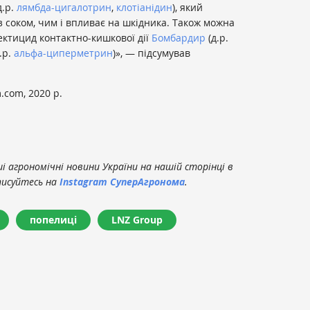
д.р.
лямбда-цигалотрин
,
клотіанідин
), який
з соком, чим і впливає на шкідника. Також можна
ектицид контактно-кишкової дії
Бомбардир
(д.р.
.р.
альфа-циперметрин
)», — підсумував
.com, 2020 р.
 агрономічні новини України на нашій сторінці в
писуйтесь на
Instagram СуперАгронома
.
попелиці
LNZ Group