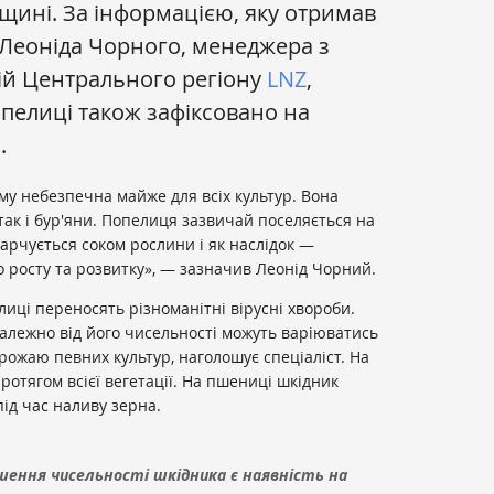
ині. За інформацією, яку отримав
 Леоніда Чорного, менеджера з
ій Центрального регіону
LNZ
,
пелиці також зафіксовано на
.
му небезпечна майже для всіх культур. Вона
так і бур'яни. Попелиця зазвичай поселяється на
харчується соком рослини і як наслідок —
о росту та розвитку», — зазначив Леонід Чорний.
лиці переносять різноманітні вірусні хвороби.
алежно від його чисельності можуть варіюватись
врожаю певних культур, наголошує спеціаліст. На
отягом всієї вегетації. На пшениці шкідник
під час наливу зерна.
ення чисельності шкідника є наявність на