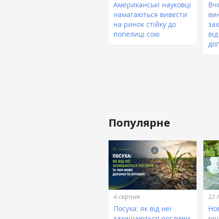
Американські науковці
Вче
намагаються вивести
ви
на ринок стійку до
зах
попелиці сою
від
до
Популярне
4 серпня
22 
Посуха: як від неї
Нов
захищаються рослини
рі