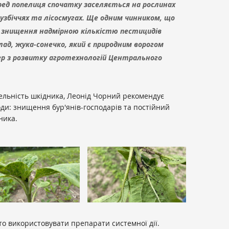
еред попелиця спочатку заселяється на рослинах
узбіччях та лісосмугах. Ще одним чинником, що
 є знищення надмірною кількістю пестицидів
ад, жука-сонечко, який є природним ворогом
ер з розвитку агротехнологій Центрального
ельність шкідника, Леонід Чорний рекомендує
ди: знищення бур'янів-господарів та постійний
ника.
о використовувати препарати системної дії.