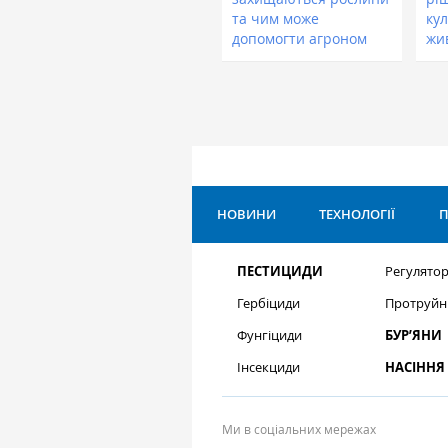
та чим може
кул
допомогти агроном
жи
НОВИНИ
ТЕХНОЛОГІЇ
П
ПЕСТИЦИДИ
Регулятор
Гербіциди
Протруйн
Фунгіциди
БУР’ЯНИ
Інсекциди
НАСІННЯ
Ми в соціальних мережах