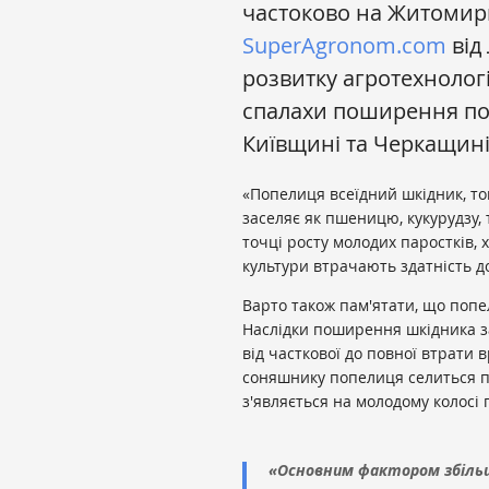
частоково на Житомирщ
SuperAgronom.com
від
розвитку агротехнолог
спалахи поширення по
Київщині та Черкащині
«Попелиця всеїдний шкідник, то
заселяє як пшеницю, кукурудзу, 
точці росту молодих паростків, 
культури втрачають здатність д
Варто також пам'ятати, що попе
Наслідки поширення шкідника з
від часткової до повної втрати 
соняшнику попелиця селиться пр
з'являється на молодому колосі 
«Основним фактором збільш