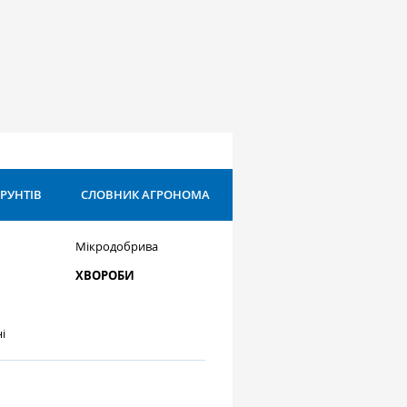
ҐРУНТІВ
СЛОВНИК АГРОНОМА
Мікродобрива
ХВОРОБИ
і