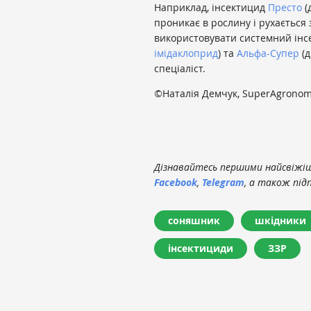
Наприклад, інсектицид
Престо
(
проникає в рослину і рухається 
використовувати системний інс
імідаклоприд
) та
Альфа-Супер
(д
спеціаліст.
©
Наталія Демчук, SuperAgronom
Дізнавайтесь першими найсвіжіші
Facebook
,
Telegram
, а також під
соняшник
шкідники
інсектициди
ЗЗР