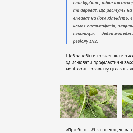
полі бур'янів, адже насамп
та деревах, що ростуть на 
впливає на його кількість,
комах-ентомофагів, наприкл
попелиці», — додав менедж
регіону LNZ.
Щоб запобігти та зменшити чис
здійснювати профілактичні захо
моніторинг розвитку цього шкід
«При боротьбі з попелицею варт