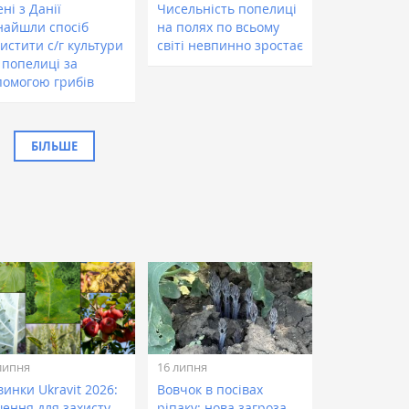
ні з Данії
Чисельність попелиці
найшли спосіб
на полях по всьому
истити с/г культури
світі невпинно зростає
 попелиці за
помогою грибів
БІЛЬШЕ
липня
16 липня
инки Ukravit 2026:
Вовчок в посівах
шення для захисту
ріпаку: нова загроза