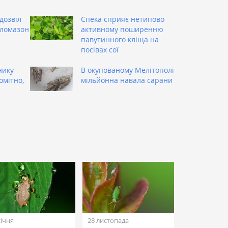
дозвіл
Спека сприяє нетипово
кломазон
активному поширенню
павутинного кліща на
посівах сої
нику
В окупованому Мелітополі
омітно,
мільйонна навала сарани
січня
28 листопада