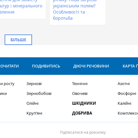
ьтур і мінерального
українським полям?
влення
Особливості та
боротьба
БІЛЬШЕ
ОЧИТАТИ
ПОДИВИТИСЬ
ДІЮЧІ РЕЧОВИНИ
КАРТА 
и росту
Зернові
Технічні
Азотні
ики
Зернобобові
Овочеві
Фосфорні
Олійні
ШКІДНИКИ
Калійні
Круп’яні
ДОБРИВА
Комплексн
Підписатися на розсилку