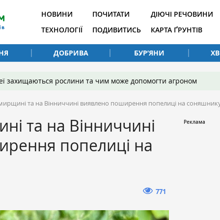
НОВИНИ
ПОЧИТАТИ
ДІЮЧІ РЕЧОВИНИ
ТЕХНОЛОГІЇ
ПОДИВИТИСЬ
КАРТА ҐРУНТІВ
НЯ
ДОБРИВА
БУР’ЯНИ
Х
 неї захищаються рослини та чим може допомогти агроном
ирщині та на Вінниччині виявлено поширення попелиці на соняшник
ні та на Вінниччині
ирення попелиці на
771