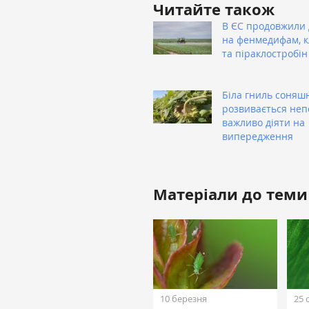
Читайте також
В ЄС продовжили 
на фенмедифам, 
та піраклостробін
Біла гниль соняш
розвивається неп
важливо діяти на
випередження
Матеріали до теми
10 березня
25 