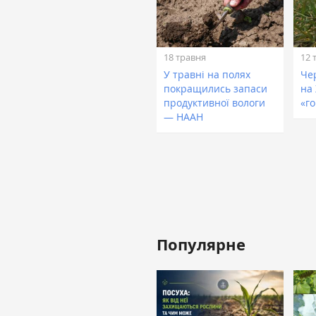
18 травня
12 
У травні на полях
Че
покращились запаси
на
продуктивної вологи
«г
— НААН
Популярне