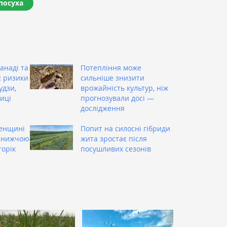
посуха
анаді та
Потепління може
є ризики
сильніше знизити
удзи,
врожайність культур, ніж
иці
прогнозували досі —
дослідження
енщині
Попит на силосні гібриди
і нижчою
жита зростає після
торік
посушливих сезонів