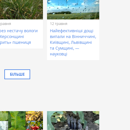
травня
12 травня
рез нестачу вологи
Найефективніші дощі
 Херсонщині
випали на Вінниччині,
орить» пшениця
Київщині, Львівщині
та Сумщині, —
науковці
БІЛЬШЕ