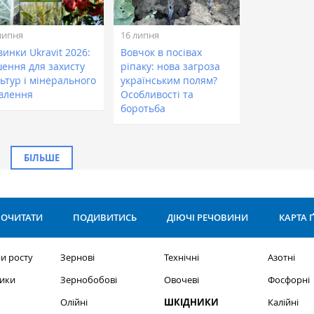
липня
16 липня
инки Ukravit 2026:
Вовчок в посівах
шення для захисту
ріпаку: нова загроза
ьтур і мінерального
українським полям?
влення
Особливості та
боротьба
БІЛЬШЕ
ОЧИТАТИ
ПОДИВИТИСЬ
ДІЮЧІ РЕЧОВИНИ
КАРТА 
и росту
Зернові
Технічні
Азотні
ики
Зернобобові
Овочеві
Фосфорні
Олійні
ШКІДНИКИ
Калійні