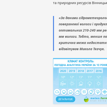
та природних ресурсів Вінниць
«За даними гідрометеоролог
поверхневої вологи і продук
оптимальних 210-240 мм реа
мм вологи. Тобто, менше по
критична межа недостатньо
відзвітував Микола Ткачук.