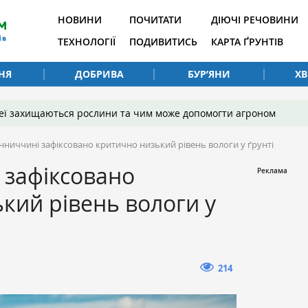
НОВИНИ
ПОЧИТАТИ
ДІЮЧІ РЕЧОВИНИ
ТЕХНОЛОГІЇ
ПОДИВИТИСЬ
КАРТА ҐРУНТІВ
НЯ
ДОБРИВА
БУР’ЯНИ
Х
 неї захищаються рослини та чим може допомогти агроном
інниччині зафіксовано критично низький рівень вологи у ґрунті
 зафіксовано
кий рівень вологи у
214