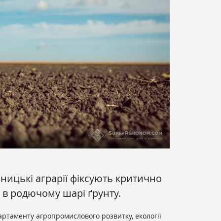
нницькі аграрії фіксують критично
 в родючому шарі ґрунту.
ртаменту агропромислового розвитку, екології