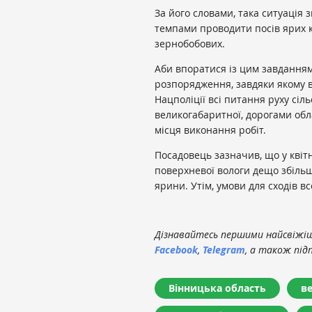
За його словами, така ситуація 
темпами проводити посів ярих к
зернобобових.
Аби впоратися із цим завдання
розпорядження, завдяки якому 
Нацполіції всі питання руху сіль
великогабаритної, дорогами обл
місця виконання робіт.
Посадовець зазначив, що у квіт
поверхневої вологи дещо збільш
ярини. Утім, умови для сходів 
Дізнавайтесь першими найсвіжіші
Facebook
,
Telegram
, а також під
Вінницька область
в