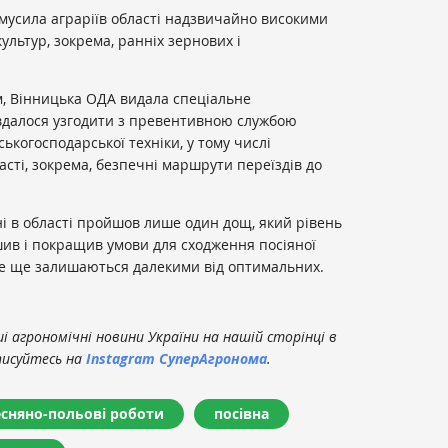
змусила аграріїв області надзвичайно високими
ультур, зокрема, ранніх зернових і
м, Вінницька ОДА видала спеціальне
вдалося узгодити з превентивною службою
ськогосподарської техніки, у тому числі
асті, зокрема, безпечні маршрути переїздів до
ні в області пройшов лише один дощ, який рівень
ив і покращив умови для сходження посіяної
все ще залишаються далекими від оптимальних.
 агрономічні новини України на нашій сторінці в
писуйтесь на
Instagram СуперАгронома
.
есняно-польові роботи
посівна