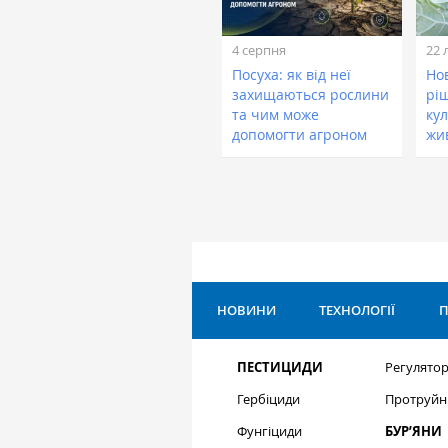
4 серпня
22 
Посуха: як від неї
Нов
захищаються рослини
рі
та чим може
кул
допомогти агроном
жи
НОВИНИ
ТЕХНОЛОГІЇ
П
ПЕСТИЦИДИ
Регулятор
Гербіциди
Протруйн
Фунгіциди
БУР’ЯНИ