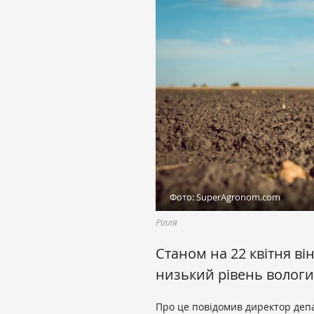
Фото: SuperAgronom.com
Рілля
Станом на 22 квітня ві
низький рівень вологи
Про це повідомив директор депа