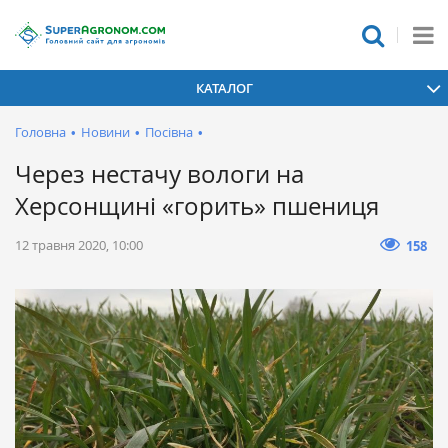
КАТАЛОГ
Головна
•
Новини
•
Посівна
•
Через нестачу вологи на
Херсонщині «горить» пшениця
12 травня 2020, 10:00
158