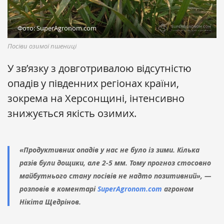
Фото: SuperAgronom.com
Посіви озимої пшениці
У зв’язку з довготривалою відсутністю
опадів у південних регіонах країни,
зокрема на Херсонщині, інтенсивно
знижується якість озимих.
«Продуктивних опадів у нас не було із зими. Кілька
разів були дощики, але 2-5 мм. Тому прогноз стосовно
майбутнього стану посівів не надто позитивний», —
розповів в коментарі
SuperAgronom.com
агроном
Нікіта Щедрінов.