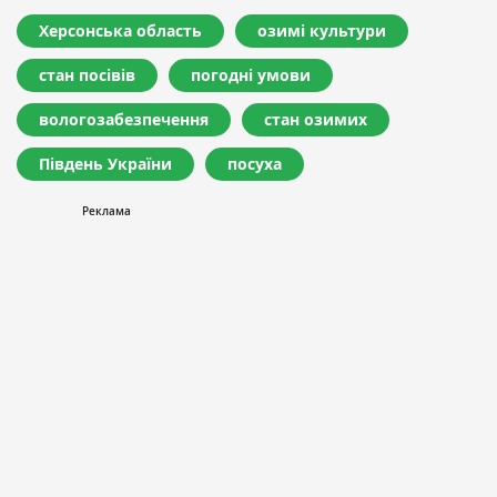
Херсонська область
озимі культури
стан посівів
погодні умови
вологозабезпечення
стан озимих
Південь України
посуха