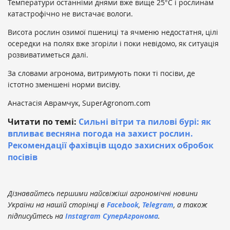
Температури останніми днями вже вище 25°С і рослинам
катастрофічно не вистачає вологи.
Висота рослин озимої пшениці та ячменю недостатня, цілі
осередки на полях вже згоріли і поки невідомо, як ситуація
розвиватиметься далі.
За словами агронома, витримують поки ті посіви, де
істотно зменшені норми висіву.
Анастасія Аврамчук, SuperAgronom.com
Читати по темі:
Сильні вітри та пилові бурі: як
впливає весняна погода на захист рослин.
Рекомендації фахівців щодо захисних обробок
посівів
Дізнавайтесь першими найсвіжіші агрономічні новини
України на нашій сторінці в
Facebook
,
Telegram
, а також
підписуйтесь на
Instagram СуперАгронома
.