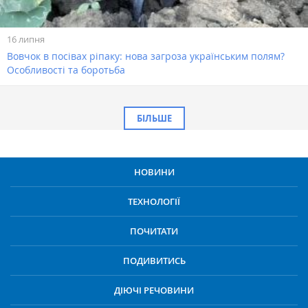
16 липня
Вовчок в посівах ріпаку: нова загроза українським полям?
Особливості та боротьба
БІЛЬШЕ
НОВИНИ
ТЕХНОЛОГІЇ
ПОЧИТАТИ
ПОДИВИТИСЬ
ДІЮЧІ РЕЧОВИНИ