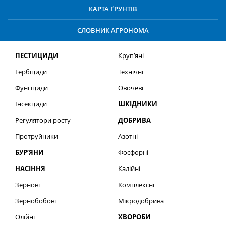
КАРТА ҐРУНТІВ
СЛОВНИК АГРОНОМА
ПЕСТИЦИДИ
Круп’яні
Гербіциди
Технічні
Фунгіциди
Овочеві
Інсекциди
ШКІДНИКИ
Регулятори росту
ДОБРИВА
Протруйники
Азотні
БУР’ЯНИ
Фосфорні
НАСІННЯ
Калійні
Зернові
Комплексні
Зернобобові
Мікродобрива
Олійні
ХВОРОБИ