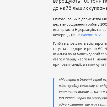
вирощують 100 тонн пе
до найбільших суперма
Співзасновник підприємства Ми
цех з вирощування грибів у 200
експертам із Нідерландів, тепе
печериць, пише
tvoemisto.tv
.
Гриби відповідають всім європе
готується підкорити ринок ЄС. 
оскільки вони мають довгий тер
увагу, у першу чергу, на Німечч
приправи, спеції, а також супи 
«Ми перші в Україні серед 
міжнародну систему аналізу
критичних точок — НАССР. 
ISO 22000. Зараз на ринку гри
одна компанія, що має серт