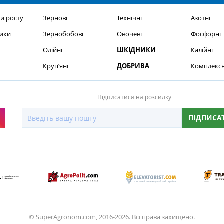
и росту
Зернові
Технічні
Азотні
ики
Зернобобові
Овочеві
Фосфорні
Олійні
ШКІДНИКИ
Калійні
Круп’яні
ДОБРИВА
Комплексн
Підписатися на розсилку
ПІДПИСА
© SuperAgronom.com, 2016-2026. Всі права захищено.