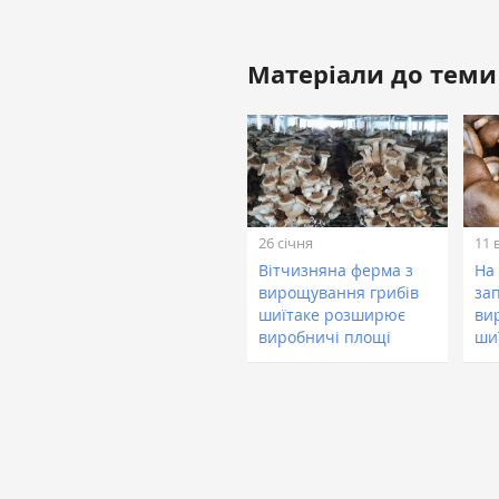
Матеріали до теми
26 січня
11 
Вітчизняна ферма з
На
вирощування грибів
за
шиїтаке розширює
ви
виробничі площі
ши