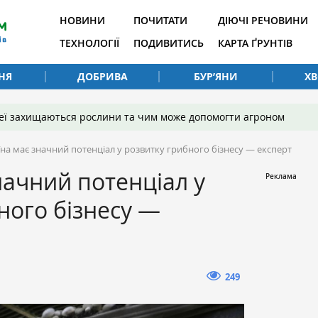
НОВИНИ
ПОЧИТАТИ
ДІЮЧІ РЕЧОВИНИ
ТЕХНОЛОГІЇ
ПОДИВИТИСЬ
КАРТА ҐРУНТІВ
НЯ
ДОБРИВА
БУР’ЯНИ
Х
 неї захищаються рослини та чим може допомогти агроном
їна має значний потенціал у розвитку грибного бізнесу — експерт
начний потенціал у
ного бізнесу —
249