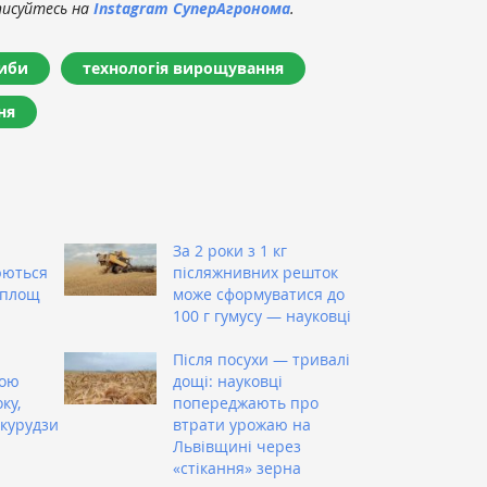
писуйтесь на
Instagram СуперАгронома
.
иби
технологія вирощування
ня
За 2 роки з 1 кг
юються
післяжнивних решток
 площ
може сформуватися до
100 г гумусу — науковці
Після посухи — тривалі
шою
дощі: науковці
ку,
попереджають про
укурудзи
втрати урожаю на
Львівщині через
«стікання» зерна