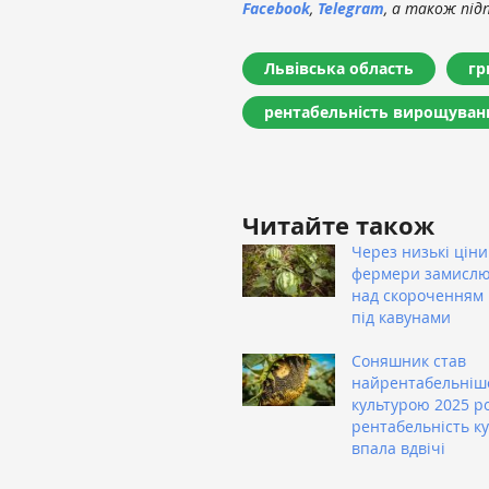
Facebook
,
Telegram
, а також під
Львівська область
гр
рентабельність вирощуван
Читайте також
Через низькі ціни
фермери замисл
над скороченням
під кавунами
Соняшник став
найрентабельні
культурою 2025 ро
рентабельність к
впала вдвічі