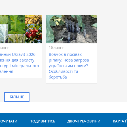
липня
16 липня
инки Ukravit 2026:
Вовчок в посівах
шення для захисту
ріпаку: нова загроза
ьтур і мінерального
українським полям?
влення
Особливості та
боротьба
БІЛЬШЕ
ОЧИТАТИ
ПОДИВИТИСЬ
ДІЮЧІ РЕЧОВИНИ
КАРТА 