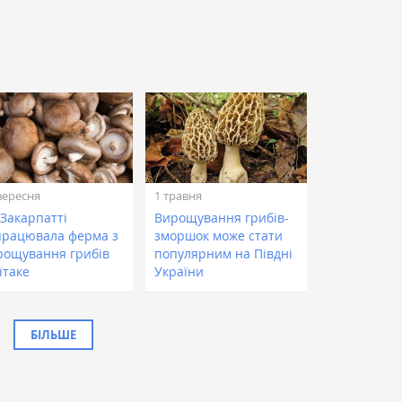
вересня
1 травня
 Закарпатті
Вирощування грибів-
працювала ферма з
зморшок може стати
рощування грибів
популярним на Півдні
їтаке
України
БІЛЬШЕ