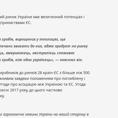
ий ринок України має величезний потенціал і
дприємствами ЄС.
 грибів, вирощених у теплицях, ще
почали звикати до них, адже продукт на ринку
єць, американець, австралієць споживає
грибів, ніж один українець», — пояснює він.
иробників до ринків 28 країн ЄС з більше ніж 500
жливим завдяки положенням про поглиблену і
 Угоди про асоціацію між Україною та ЄС. Угода
есні 2017 року, до цього частково
ку.
 агрономічні новини України на нашій сторінці в