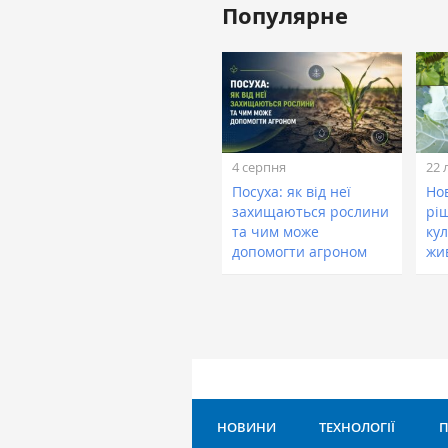
Популярне
4 серпня
22 
Посуха: як від неї
Нов
захищаються рослини
рі
та чим може
кул
допомогти агроном
жи
НОВИНИ
ТЕХНОЛОГІЇ
П