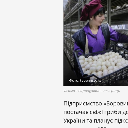
Фото: tvoemisto.tv
Ферма з вирощування печериць
Підприємство «Боровик
постачає свіжі гриби 
України та планує підк