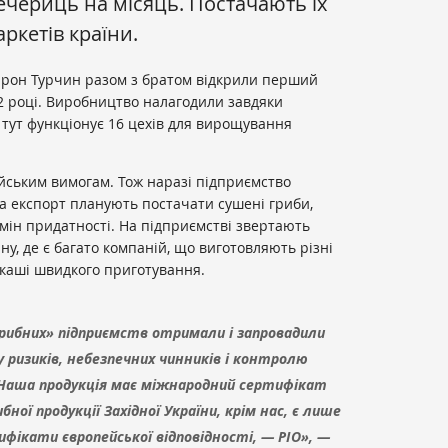
чериць на місяць. Постачають їх
ркетів країни.
рон Турчин разом з братом відкрили перший
2 році. Виробництво налагодили завдяки
р тут функціонує 16 цехів для вирощування
йським вимогам. Тож наразі підприємство
На експорт планують постачати сушені гриби,
мін придатності. На підприємстві звертають
ину, де є багато компаній, що виготовляють різні
і каші швидкого приготування.
«грибних» підприємств отримали і запровадили
 ризиків, небезпечних чинників і контролю
Наша продукція має міжнародний сертифікат
бної продукції Західної України, крім нас, є лише
ифікати європейської відповідності, — РІО», —