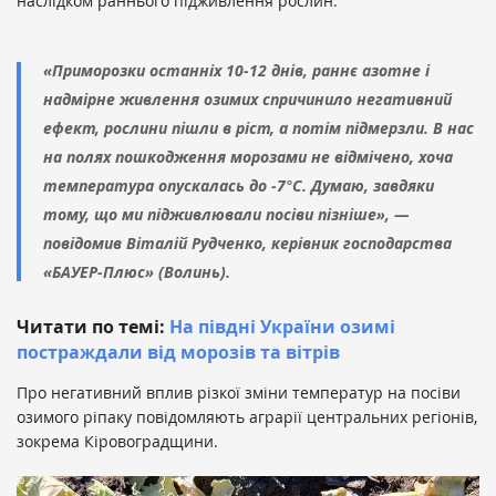
наслідком раннього підживлення рослин.
«Приморозки останніх 10-12 днів, раннє азотне і
надмірне живлення озимих спричинило негативний
ефект, рослини пішли в ріст, а потім підмерзли. В нас
на полях пошкодження морозами не відмічено, хоча
температура опускалась до -7°С. Думаю, завдяки
тому, що ми підживлювали посіви пізніше», —
повідомив Віталій Рудченко, керівник господарства
«БАУЕР-Плюс» (Волинь).
Читати по темі:
На півдні України озимі
постраждали від морозів та вітрів
Про негативний вплив різкої зміни температур на посіви
озимого ріпаку повідомляють аграрії центральних регіонів,
зокрема Кіровоградщини.