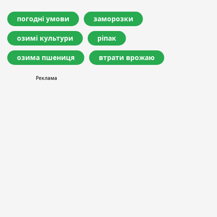
погодні умови
заморозки
озимі культури
ріпак
озима пшениця
втрати врожаю