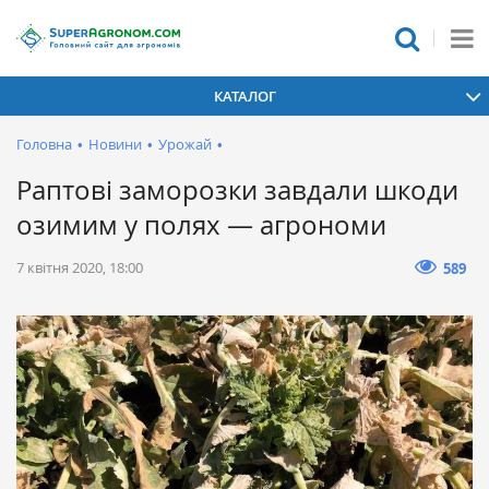
КАТАЛОГ
Головна
•
Новини
•
Урожай
•
Раптові заморозки завдали шкоди
озимим у полях — агрономи
7 квітня 2020, 18:00
589