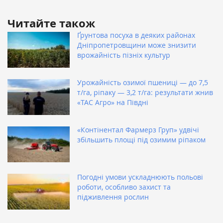
Читайте також
Ґрунтова посуха в деяких районах
Дніпропетровщини може знизити
врожайність пізніх культур
Урожайність озимої пшениці — до 7,5
т/га, ріпаку — 3,2 т/га: результати жнив
«ТАС Агро» на Півдні
«Контінентал Фармерз Груп» удвічі
збільшить площі під озимим ріпаком
Погодні умови ускладнюють польові
роботи, особливо захист та
підживлення рослин