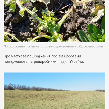
Пошкодження посівів озимого ріпаку морозами на Кіровоградщині
Про часткове пошкодження посівів морозами
повідомляють і агровиробники півдня України.