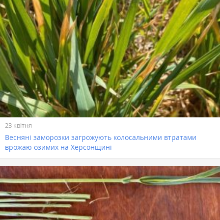
23 квітня
Весняні заморозки загрожують колосальними втратами
врожаю озимих на Херсонщині