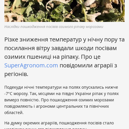
Наслідки пошкодження посівів озимого ріпаку морозами
Різке зниження температур у нічну пору та
посилання вітру завдали шкоди посівам
озимих пшениці на ріпаку. Про це
SuperAgronom.com
повідомили аграрії з
регіонів.
Подекуди нічні температури на полях опускались нижче
-7°С морозу. Так, місцями на півдні України ріпак у полях
вимерз повністю. Про пошкодження озимих морозами
повідомляють і агрономи центральних та північних
областей.
На думку окремих аграріїв, пошкодження посівів стало