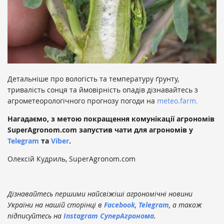
Детальніше про вологість та температуру ґрунту,
тривалість сонця та ймовірність опадів дізнавайтесь з
агрометеорологічного прогнозу погоди на
meteo.farm.
Нагадаємо, з метою покращення комунікації агрономів
SuperAgronom.com запустив чати для агрономів у
Telegram
та
Viber
.
Олексій Кудриль, SuperAgronom.com
Дізнавайтесь першими найсвіжіші агрономічні новини
України на нашій сторінці в
Facebook
,
Telegram
, а також
підписуйтесь на
Instagram СуперАгронома
.