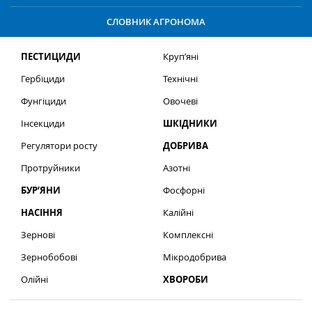
СЛОВНИК АГРОНОМА
ПЕСТИЦИДИ
Круп’яні
Гербіциди
Технічні
Фунгіциди
Овочеві
Інсекциди
ШКІДНИКИ
Регулятори росту
ДОБРИВА
Протруйники
Азотні
БУР’ЯНИ
Фосфорні
НАСІННЯ
Калійні
Зернові
Комплексні
Зернобобові
Мікродобрива
Олійні
ХВОРОБИ