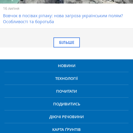
16 липня
Вовчок в посівах ріпаку: нова загроза українським полям?
Особливості та боротьба
БІЛЬШЕ
НОВИНИ
ТЕХНОЛОГІЇ
ПОЧИТАТИ
ПОДИВИТИСЬ
ДІЮЧІ РЕЧОВИНИ
КАРТА ҐРУНТІВ