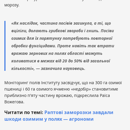
морозу.
«Як наслідок, частина посівів загинула, а ті, що
вціліли, долають грибкові хвороби і гниль. Посіви
озимих для їх порятунку потребують повторної
обробки фунгіцидами. Проте навіть так втрати
врожаю зернових на полях області можуть
коливатися в межах від 20 до 50% від загальної
кількості», — зазначила науковець.
Моніторинг полів Інституту засвідчує, що на 300 га озимої
пшениці і 60 га озимого ячменю «недобір» становитиме
приблизно п'яту частину врожаю, підкреслила Раїса
Вожегова.
Читати по темі:
Раптові заморозки завдали
шкоди озимим у полях — агрономи