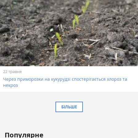
22 травня
Через приморозки на кукурудзі спостерігається хлороз та
некроз
БІЛЬШЕ
Популярне