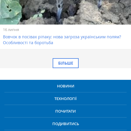
16 липня
Вовчок в посівах ріпаку: нова загроза українським полям?
Особливості та боротьба
БІЛЬШЕ
НОВИНИ
ТЕХНОЛОГІЇ
ПОЧИТАТИ
ПОДИВИТИСЬ