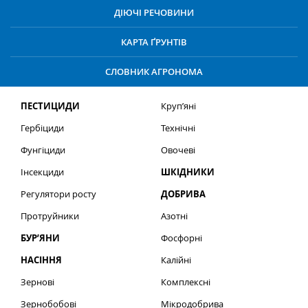
ДІЮЧІ РЕЧОВИНИ
КАРТА ҐРУНТІВ
СЛОВНИК АГРОНОМА
ПЕСТИЦИДИ
Круп’яні
Гербіциди
Технічні
Фунгіциди
Овочеві
Інсекциди
ШКІДНИКИ
Регулятори росту
ДОБРИВА
Протруйники
Азотні
БУР’ЯНИ
Фосфорні
НАСІННЯ
Калійні
Зернові
Комплексні
Зернобобові
Мікродобрива