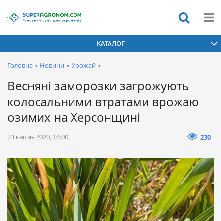
КАТАЛОГ
Головна
•
Новини
•
Урожай
•
Весняні заморозки загрожують
колосальними втратами врожаю
озимих на Херсонщині
23 квітня 2020, 14:00
230