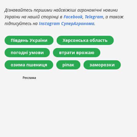
Дізнавайтесь першими найсвіжіші агрономічні новини
України на нашій сторінці в
Facebook
,
Telegram
, а також
підписуйтесь на
Instagram СуперАгронома
.
Південь України
Херсонська область
погодні умови
втрати врожаю
озима пшениця
ріпак
заморозки