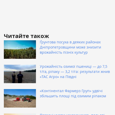
Читайте також
Ґрунтова посуха в деяких районах
Дніпропетровщини може знизити
врожайність пізніх культур
Урожайність озимої пшениці — до 7,5
т/га, ріпаку — 3,2 т/га: результати жнив
«ТАС Агро» на Півдні
«Контінентал Фармерз Груп» удвічі
збільшить площі під озимим ріпаком