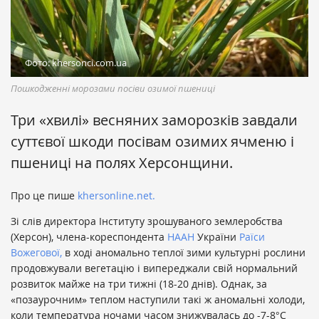
Фото: khersonci.com.ua
Пошкодженні морозами посіви озимої пшениці
Три «хвилі» весняних заморозків завдали
суттєвої шкоди посівам озимих ячменю і
пшениці на полях Херсонщини.
Про це пише
khersonline.net.
Зі слів директора Інституту зрошуваного землеробства
(Херсон), члена-кореспондента
НААН
України
Раїси
Вожегової,
в ході аномально теплої зими культурні рослини
продовжували вегетацію і випереджали свій нормальний
розвиток майже на три тижні (18-20 днів). Однак, за
«позаурочним» теплом наступили такі ж аномальні холоди,
коли температура ночами часом знижувалась до -7-8°С