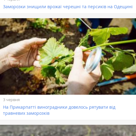
Заморозки знищили врожаї черешні та персиків на Одещині
3 червня
На Прикарпатті виноградники довелось рятувати від
травневих заморозків