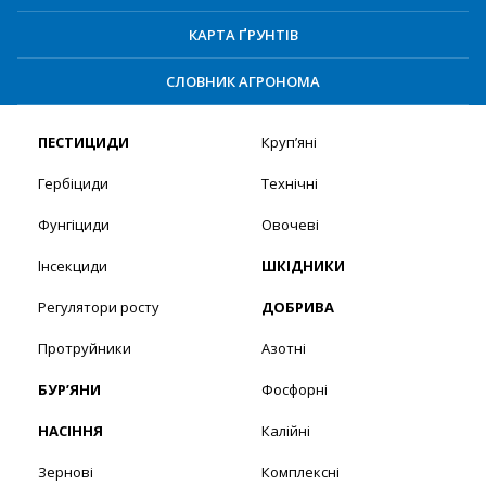
КАРТА ҐРУНТІВ
СЛОВНИК АГРОНОМА
ПЕСТИЦИДИ
Круп’яні
Гербіциди
Технічні
Фунгіциди
Овочеві
Інсекциди
ШКІДНИКИ
Регулятори росту
ДОБРИВА
Протруйники
Азотні
БУР’ЯНИ
Фосфорні
НАСІННЯ
Калійні
Зернові
Комплексні