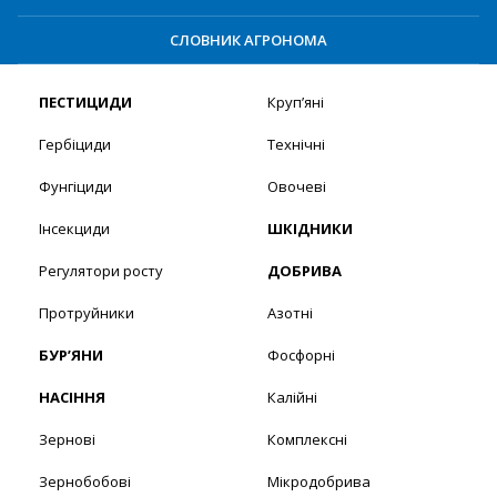
СЛОВНИК АГРОНОМА
ПЕСТИЦИДИ
Круп’яні
Гербіциди
Технічні
Фунгіциди
Овочеві
Інсекциди
ШКІДНИКИ
Регулятори росту
ДОБРИВА
Протруйники
Азотні
БУР’ЯНИ
Фосфорні
НАСІННЯ
Калійні
Зернові
Комплексні
Зернобобові
Мікродобрива