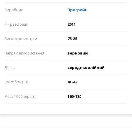
Прогрейн
Виробник
2011
Рік реєстрації
75-85
Висота рослин, см
зерновий
Напрям використання
середньоолійний
Якість
41-42
Вміст білка, %
160-180
Маса 1000 зерен, г