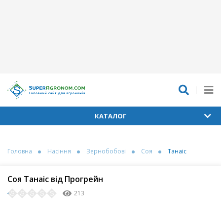
КАТАЛОГ
Головна
Насіння
Зернобобові
Соя
Танаіс
Соя Танаіс від Прогрейн
213