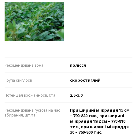
полісся
Рекомендована зона
скоростиглий
Група стиглості
2,5-3,0
Потенціал врожайності, т/га
При ширині міжряддя 15 см
Рекомендована густота на час
збирання, шт./га
– 790-820 тис., при ширині
міжряддя 19,2 см – 770-810
тис., при ширині міжряддя
30 – 760-800 тис.