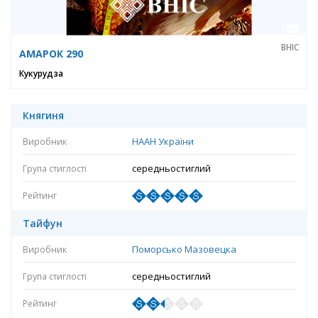
ВНІС
АМАРОК 290
Кукурудза
Княгиня
НААН України
середньостиглий
Тайфун
Поморсько Мазовецка
середньостиглий