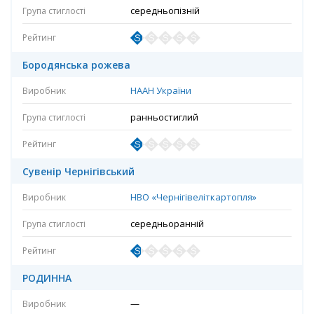
середньопізній
Бородянська рожева
НААН України
ранньостиглий
Сувенір Чернігівський
НВО «Чернігівеліткартопля»
середньоранній
РОДИННА
—