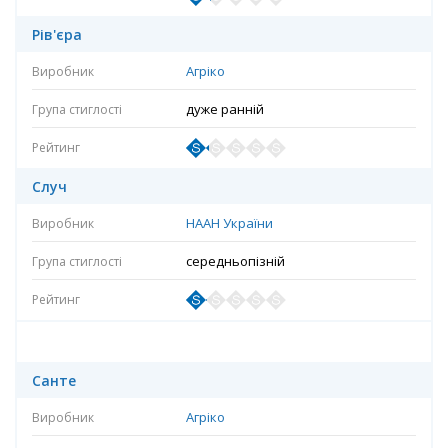
Рів'єра
Агріко
дуже ранній
Случ
НААН України
середньопізній
Санте
Агріко