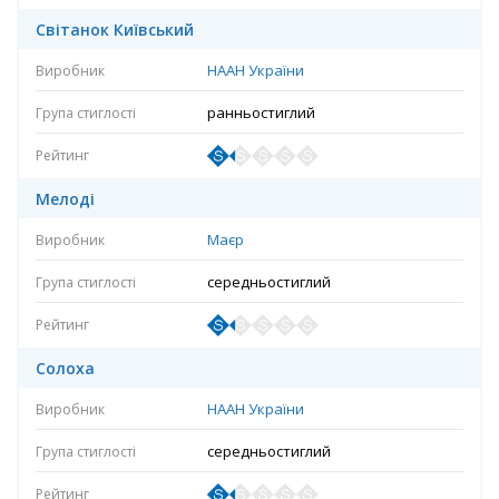
Світанок Київський
НААН України
ранньостиглий
Мелоді
Маєр
середньостиглий
Солоха
НААН України
середньостиглий