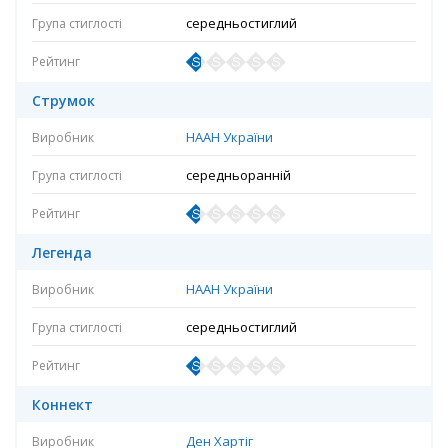
середньостиглий
Струмок
НААН України
середньоранній
Легенда
НААН України
середньостиглий
Коннект
Ден Хартіг