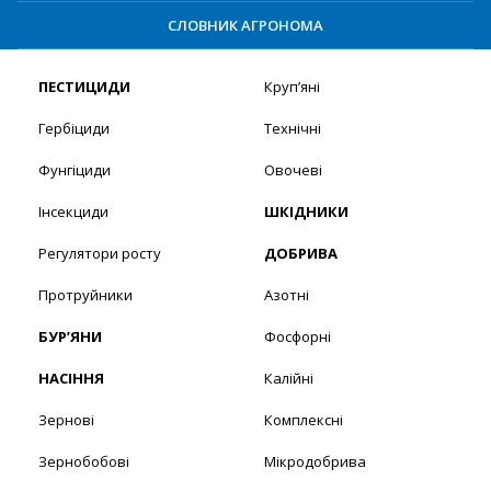
СЛОВНИК АГРОНОМА
ПЕСТИЦИДИ
Круп’яні
Гербіциди
Технічні
Фунгіциди
Овочеві
Інсекциди
ШКІДНИКИ
Регулятори росту
ДОБРИВА
Протруйники
Азотні
БУР’ЯНИ
Фосфорні
НАСІННЯ
Калійні
Зернові
Комплексні
Зернобобові
Мікродобрива