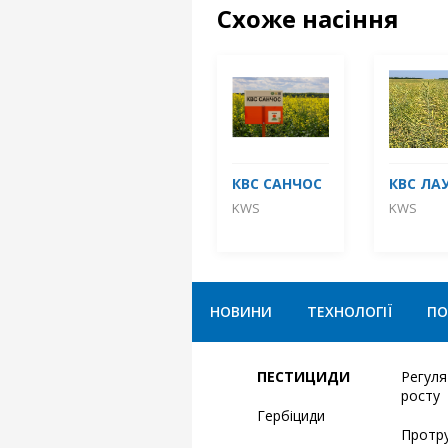
Схоже насіння
КВС САНЧОС
КВС ЛА
KWS
KWS
НОВИНИ
ТЕХНОЛОГІЇ
ПО
ПЕСТИЦИДИ
Регул
росту
Гербіциди
Протр