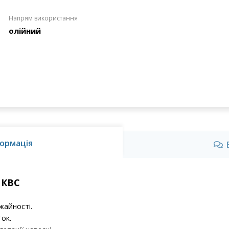
Напрям використання
олійний
ормація
КВС​
жайності.
ток.