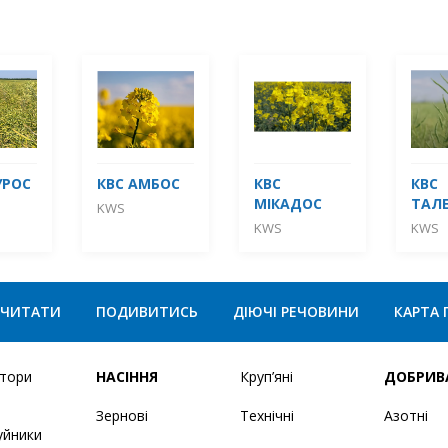
УРОС
КВС АМБОС
КВС
КВС
МІКАДОС
ТАЛ
KWS
KWS
KWS
ЧИТАТИ
ПОДИВИТИСЬ
ДІЮЧІ РЕЧОВИНИ
КАРТА 
ятори
НАСІННЯ
Круп’яні
ДОБРИВ
Зернові
Технічні
Азотні
уйники