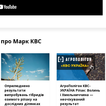
 про Марк КВС
Оприлюднено
АгроПолігон КВС-
результати
УКРАЇНА Ріпак: Волинь
випробувань гібридів
і Хмельниччина —
озимого ріпаку на
неочікуваний
дослідних ділянках
результат