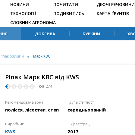
НОВИНИ
ПОЧИТАТИ
ДІЮЧІ РЕЧОВИНИ
ТЕХНОЛОГІЇ
ПОДИВИТИСЬ
КАРТА ҐРУНТІВ
СЛОВНИК АГРОНОМА
ННЯ
ДОБРИВА
БУР’ЯНИ
ХВ
Ріпак озимий
Марк КВС
Ріпак Марк КВС від KWS
274
Рекомендована зона
Група стиглості
полісся, лісостеп, степ
середньоранній
Виробник
Рік реєстрації
KWS
2017