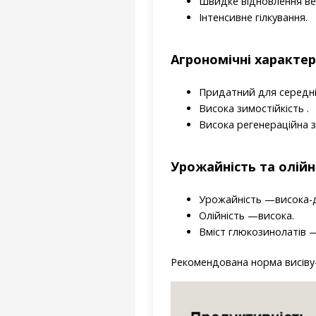
Швидке відновлення вег
Інтенсивне гілкування.
Агрономічні характе
Придатний для середніх
Висока зимостійкість .
Висока регенераційна з
Урожайність та олійн
Урожайність
 —
висока-
Олійність
 —
висока.
Вміст глюкозинолатів
 
Рекомендована норма висіву—