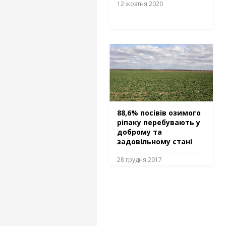
12 жовтня 2020
88,6% посівів озимого
ріпаку перебувають у
доброму та
задовільному стані
28 грудня 2017