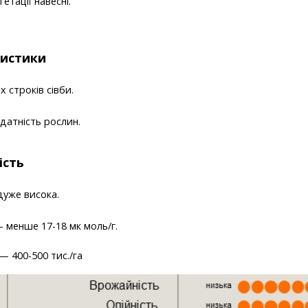
етації навесні.
ристики
 строків сівби.
датність рослин.
ість
дуже висока.
— 
менше 17-18 мк моль/г.
 400-500 тис./га