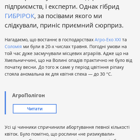
підприємств, і експерти. Однак гібрид
ГИБРІРОК
, за посівами якого ми
слідкували, приніс приємний сюрприз.
Нагадаємо, що востаннє в господарствах
Агро-Еко ХХІ
та
Соломія
ми були в 20-х числах травня. Погодні умови на
той час дуже засмучували місцевих аграріїв. Адже що на
Хмельниччині, що на Волині опадів практично не було від
початку весни. До того ж саме у період цвітіння ріпаку
стояла аномальна як для квітня спека — до 30 °C.
АгроПолігон
Читати
Усі ці чинники спричинили абортування певної кількості
квіток. Було помітно, що рослини «не ризикували»