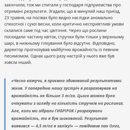
закінчили, тож ми спитали у господаря підприємства про
отримані результати. Згадали, що в минулий наш приїзд,
23 травня, на посівах було видно наслідки аномально
спекотної і сухої весни, коли критично несприятливі умови
склалися саме під час цвітіння. Через що рослини
поскидали частину квіток, стручки були тільки у верхньому
шарі, в нижньому гілкування було відсутнє. Відповідно,
директор прогнозував майбутню врожайність із певним
песимізмом. Однак цього разу настрій у нього вже був
зовсім інший.
«Чесно кажучи, я приємно здивований результатами
жнив. У попередню нашу зустріч я розраховував на
врожайність не більше 3 т/га. Цього можна було
очікувати з огляду на кількість стручків на рослинах.
Але, коли ми зібрали ГИБРІРОК і розрахували
врожайність, то я був шокований. Результат
виявився — 4,5 т/га в заліку!» — повідомив пан Олег,