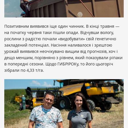
Позитивним виявився іще один чинник. В кінці травня —
на початку червня таки пішли опади. Відчувши вологу,
рослини з радістю почали «видобувати» свій генетично
закладений потенціал. Насіння наливалося і зрештою
урожай виявився неочікувано вищим від прогнозів, хоч і
дещо меншим, порівняно з рівнем, який показували ріпаки
в попередні сезони. Щодо ГИБРІРОКу, то його цьогоріч
зібрали по 4,33 т/га.