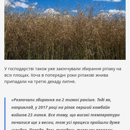
У господарстві також уже закінчували збирання ріпаку на
всіх площах. Хоча в попередні роки ріпакові жнива
припадали на третю декаду липня.
«Розпочали збирання на 2 тижні раніше. Тоді як,
наприклад, у 2017 році на ріпак перший комбайн
вийшов 23 липня. Все тому, що високі температури
почалися ще з весни, тож усі процеси пройшли дуже
швидко. Правда, десь тиждень тому ми провели