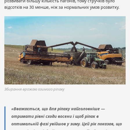
розвивати більшу кількість пагонів, тому стручків було
відсотків на 30 менше, ніж за нормальних умов розвитку.
Збирання врожаю озимого ріпаку
«Вважається, що для ріпаку найголовніше —
отримати рівні сходи восени і щоб ріпак в
оптимальній фазі увійшов у зиму. Цей рік показав, що