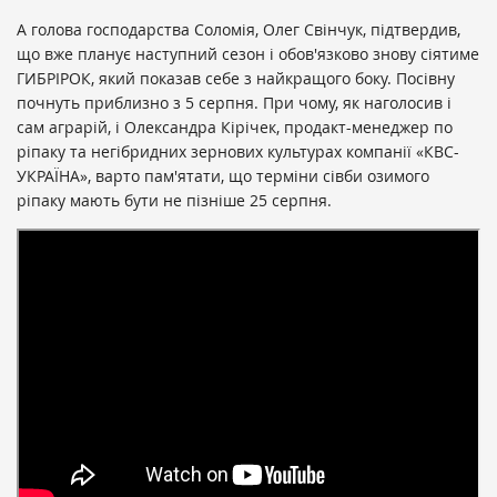
А голова господарства Соломія, Олег Свінчук, підтвердив,
що вже планує наступний сезон і обов'язково знову сіятиме
ГИБРІРОК, який показав себе з найкращого боку. Посівну
почнуть приблизно з 5 серпня. При чому, як наголосив і
сам аграрій, і Олександра Кірічек, продакт-менеджер по
ріпаку та негібридних зернових культурах компанії «КВС-
УКРАЇНА», варто пам'ятати, що терміни сівби озимого
ріпаку мають бути не пізніше 25 серпня.