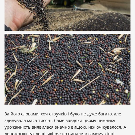
За його словами, хоч стручків і було не дуже багато, але
здивувала маса тисячі. Саме завдяки цьому чиннику
урожайність виявилася значно вищою, ніж очікувалося. А
допомогли тут дощі, які рясно випали в самому кінці