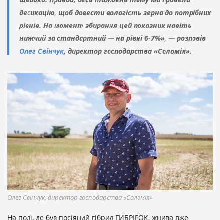
десикацію, щоб довести вологість зерна до потрібних
рівнів. На момент збирання цей показник навіть
нижчий за стандартний — на рівні 6-7%», — розповів
Олег Свінчук
, директор господарства «Соломія».
Олег Свінчук, директор господарства «Соломія»
На полі, де був посіяний гібрид ГИБРІРОК, жнива вже