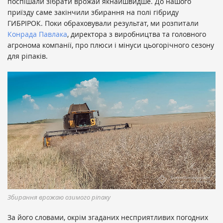
поспішали зібрати врожай якнайшвидше. До нашого
приїзду саме закінчили збирання на полі гібриду
ГИБРІРОК. Поки обраховували результат, ми розпитали
Конрада Павлака
, директора з виробництва та головного
агронома компанії, про плюси і мінуси цьогорічного сезону
для ріпаків.
Збирання врожаю озимого ріпаку
За його словами, окрім згаданих несприятливих погодних