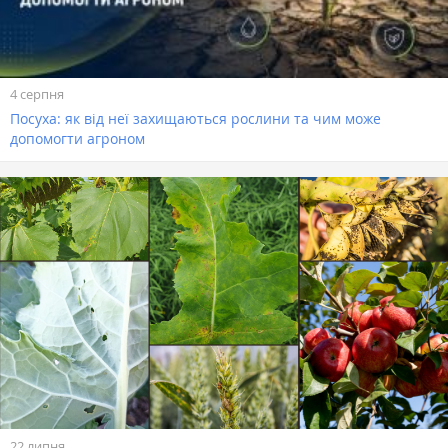
4 серпня
Посуха: як від неї захищаються рослини та чим може
допомогти агроном
22 липня