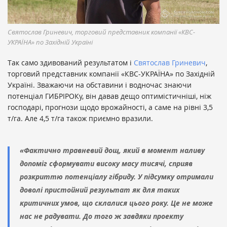
Святослав Гриневич, торговий представник компанії «КВС-
УКРАЇНА» по Західній Україні
Так само здивований результатом і
Святослав Гриневич
,
торговий представник компанії «КВС-УКРАЇНА» по Західній
Україні. Зважаючи на обставини і водночас знаючи
потенціал ГИБРІРОКу, він давав дещо оптимістичніші, ніж
господарі, прогнози щодо врожайності, а саме на рівні 3,5
т/га. Але 4,5 т/га також приємно вразили.
«Фактично травневий дощ, який в момент наливу
допоміг сформувати високу масу тисячі, сприяв
розкриттю потенціалу гібриду. У підсумку отримали
доволі пристойний результат як для таких
критичних умов, що склалися цього року. Це не може
нас не радувати. До того ж завдяки проекту