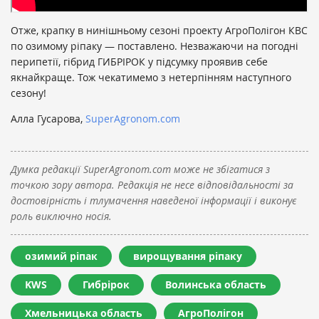
Отже, крапку в нинішньому сезоні проекту АгроПолігон КВС
по озимому ріпаку — поставлено. Незважаючи на погодні
перипетії, гібрид ГИБРІРОК у підсумку проявив себе
якнайкраще. Тож чекатимемо з нетерпінням наступного
сезону!
Алла Гусарова,
SuperAgronom.com
Думка редакції SuperAgronom.com може не збігатися з
точкою зору автора. Редакція не несе відповідальності за
достовірність і тлумачення наведеної інформації і виконує
роль виключно носія.
озимий ріпак
вирощування ріпаку
KWS
Гибрірок
Волинська область
Хмельницька область
АгроПолігон