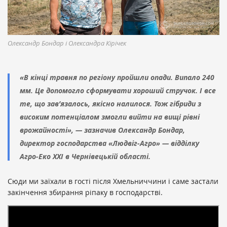
Олександр Бондар і Олександра Кірічек
«В кінці травня по регіону пройшли опади. Випало 240
мм. Це допомогло сформувати хороший стручок. І все
те, що зав’язалось, якісно налилося. Тож гібриди з
високим потенціалом змогли вийти на вищі рівні
врожайності», — зазначив Олександр Бондар,
директор господарства «Людвіг-Агро» — відділку
Агро-Еко ХХІ в Чернівецькій області.
Сюди ми заїхали в гості після Хмельниччини і саме застали
закінчення збирання ріпаку в господарстві.