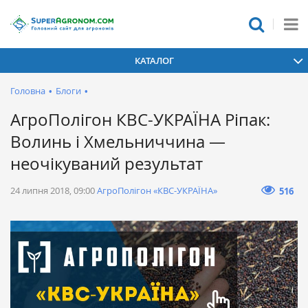
КАТАЛОГ
Головна
•
Блоги
•
АгроПолігон КВС-УКРАЇНА Ріпак:
Волинь і Хмельниччина —
неочікуваний результат
24 липня 2018, 09:00
АгроПолігон «КВС-УКРАЇНА»
516