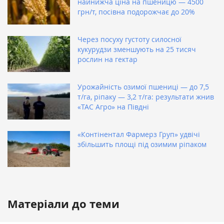
найнижча ціна на пшеницю — 4500
грн/т, посівна подорожчає до 20%
Через посуху густоту силосної
кукурудзи зменшують на 25 тисяч
рослин на гектар
Урожайність озимої пшениці — до 7,5
т/га, ріпаку — 3,2 т/га: результати жнив
«ТАС Агро» на Півдні
«Контінентал Фармерз Груп» удвічі
збільшить площі під озимим ріпаком
Матеріали до теми