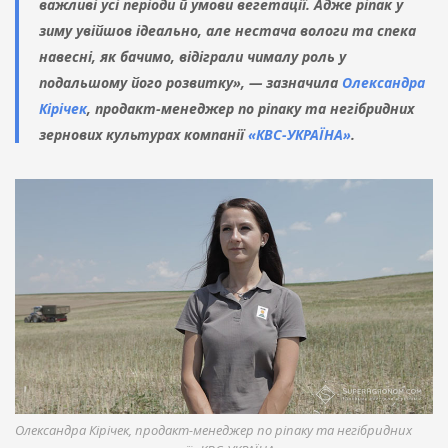
важливі усі періоди й умови вегетації. Адже ріпак у
зиму увійшов ідеально, але нестача вологи та спека
навесні, як бачимо, відіграли чималу роль у
подальшому його розвитку», — зазначила
Олександра
Кірічек
, продакт-менеджер по ріпаку та негібридних
зернових культурах компанії
«КВС-УКРАЇНА»
.
Олександра Кірічек, продакт-менеджер по ріпаку та негібридних