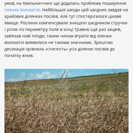
умов, на Хмельниччині ще додалась проблема поширення
оленки волохатої
. Найбільшої шкоди цей шкідник завдав на
крайових ділянках посівів. Але тут спостерігалося цікаве
явище. Рослини компенсували знищені шкідником стручки
і ріпак по периметру поля в кінці травня іще раз зацвів,
зав’язав нові плоди, таким чином втрати від оленки
волохатої виявилися не такими значними. Зрештою
десикація зрівняла «стиглість» усіх ділянок посівів до
початку жнив.