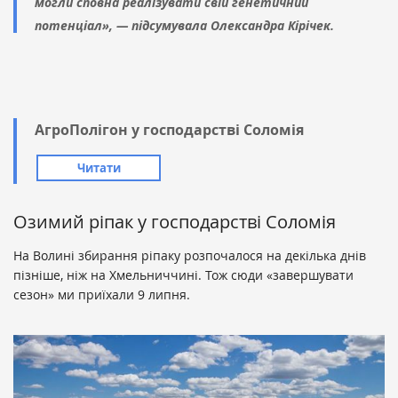
могли сповна реалізувати свій генетичний
потенціал», — підсумувала Олександра Кірічек.
АгроПолігон у господарстві Соломія
Читати
Озимий ріпак у господарстві Соломія
На Волині збирання ріпаку розпочалося на декілька днів
пізніше, ніж на Хмельниччині. Тож сюди «завершувати
сезон» ми приїхали 9 липня.