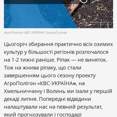
АгроПолігон КВС-УКРАЇНА: Озимий ріпак
Цьогоріч збирання практично всіх озимих
культур у більшості регіонів розпочалося
на 1-2 тижні раніше. Ріпак — не виняток.
Тож на жнива ріпаку, що стали
завершенням цього сезону проекту
АгроПолігон
«КВС-УКРАЇНА
»
, на
Хмельниччину і Волинь ми їхали у першій
декаді липня. Попередні відвідини
налаштували нас на певний результат,
який прогнозували і господарі