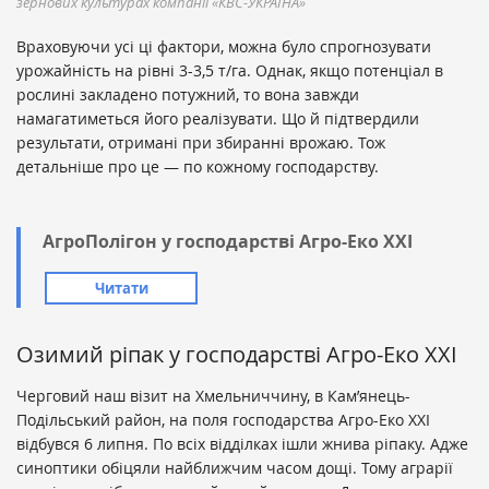
зернових культурах компанії «КВС-УКРАЇНА»
Враховуючи усі ці фактори, можна було спрогнозувати
урожайність на рівні 3-3,5 т/га. Однак, якщо потенціал в
рослині закладено потужний, то вона завжди
намагатиметься його реалізувати. Що й підтвердили
результати, отримані при збиранні врожаю. Тож
детальніше про це — по кожному господарству.
АгроПолігон у господарстві Агро-Еко ХХІ
Читати
Озимий ріпак у господарстві Агро-Еко ХХІ
Черговий наш візит на Хмельниччину, в Кам’янець-
Подільський район, на поля господарства Агро-Еко ХХІ
відбувся 6 липня. По всіх відділках ішли жнива ріпаку. Адже
синоптики обіцяли найближчим часом дощі. Тому аграрії