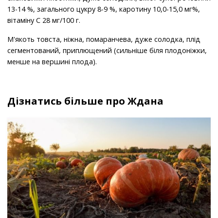
13-14 %, загального цукру 8-9 %, каротину 10,0-15,0 мг%,
вітаміну С 28 мг/100 г.
М'якоть товста, ніжна, помаранчева, дуже солодка, плід
сегментований, приплющений (сильніше біля плодоніжки,
менше на вершині плода).
Дізнатись більше про Ждана