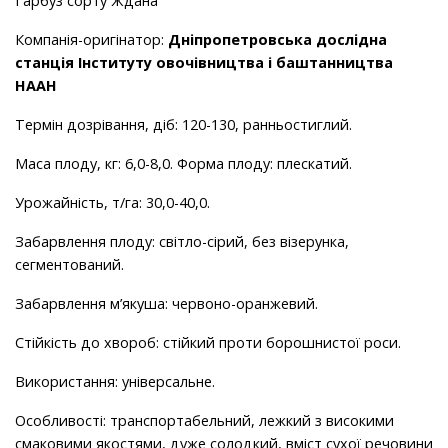
Гарбуз сорту Ждана
Компанія-оригінатор:
Дніпропетровська дослідна
станція Інституту овочівництва і баштанництва
НААН
Термін дозрівання, діб: 120-130, ранньостиглий.
Маса плоду, кг: 6,0-8,0. Форма плоду: плескатий.
Урожайність, т/га: 30,0-40,0.
Забарвлення плоду: світло-сірий, без візерунка,
сегментований.
Забарвлення м’якуша: червоно-оранжевий.
Стійкість до хвороб: стійкий проти борошнистої роси.
Використання: універсальне.
Особливості: транспортабельний, лежкий з високими
смаковими якостями, дуже солодкий, вміст сухої речовини